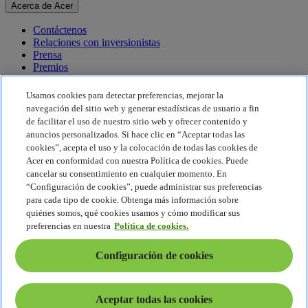
Acerca de Acer
Contáctenos
Relaciones con inversionistas
Prensa
Premios
Eventos
Usamos cookies para detectar preferencias, mejorar la
Sostenibilidad
navegación del sitio web y generar estadísticas de usuario a fin
de facilitar el uso de nuestro sitio web y ofrecer contenido y
Sostenibilidad
anuncios personalizados. Si hace clic en “Aceptar todas las
cookies”, acepta el uso y la colocación de todas las cookies de
Responsabilidad social corporativa
Acer en conformidad con nuestra Política de cookies. Puede
Huella de carbono del producto
cancelar su consentimiento en cualquier momento. En
Proyecto Humanity
“Configuración de cookies”, puede administrar sus preferencias
Earthion
para cada tipo de cookie. Obtenga más información sobre
Política de privacidad
quiénes somos, qué cookies usamos y cómo modificar sus
Política de cookies
preferencias en nuestra
Política de cookies.
Aviso legal
Información legal adicional
Configuración de cookies
Política de accesibilidad
Configuración de cookies
América Latina - Español
Aceptar todas las cookies