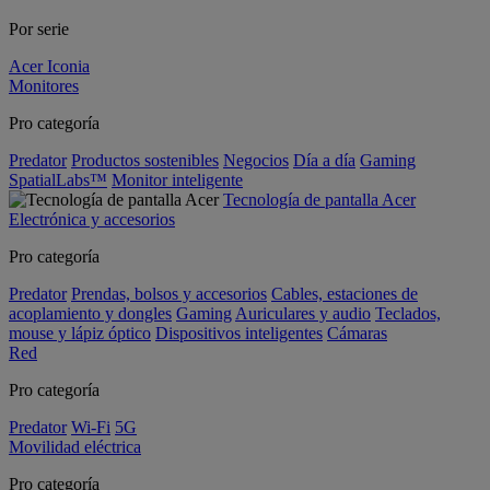
Por serie
Acer Iconia
Monitores
Pro categoría
Predator
Productos sostenibles
Negocios
Día a día
Gaming
SpatialLabs™
Monitor inteligente
Tecnología de pantalla Acer
Electrónica y accesorios
Pro categoría
Predator
Prendas, bolsos y accesorios
Cables, estaciones de
acoplamiento y dongles
Gaming
Auriculares y audio
Teclados,
mouse y lápiz óptico
Dispositivos inteligentes
Cámaras
Red
Pro categoría
Predator
Wi-Fi
5G
Movilidad eléctrica
Pro categoría