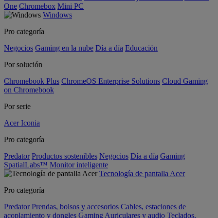
One
Chromebox
Mini PC
Windows
Pro categoría
Negocios
Gaming en la nube
Día a día
Educación
Por solución
Chromebook Plus
ChromeOS Enterprise Solutions
Cloud Gaming
on Chromebook
Por serie
Acer Iconia
Pro categoría
Predator
Productos sostenibles
Negocios
Día a día
Gaming
SpatialLabs™
Monitor inteligente
Tecnología de pantalla Acer
Pro categoría
Predator
Prendas, bolsos y accesorios
Cables, estaciones de
acoplamiento y dongles
Gaming
Auriculares y audio
Teclados,