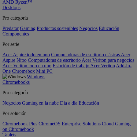
AMD Ryzen™
Desktops
Pro categoría
Predator
Gaming
Productos sostenibles
Negocios
Educación
Componentes
Por serie
Acer Aspire todo en uno
Computadoras de escritorio clásicas Acer
Aspire
Nitro
Computadoras de escritorio Acer Veriton para negocios
Acer Veriton todo en uno
Estación de trabajo Acer Veriton
Add-In-
One
Chromebox
Mini PC
Windows
Chromebooks
Pro categoría
Negocios
Gaming en la nube
Día a día
Educación
Por solución
Chromebook Plus
ChromeOS Enterprise Solutions
Cloud Gaming
on Chromebook
Tablets