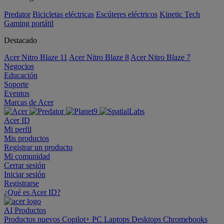
Predator
Bicicletas eléctricas
Escúteres eléctricos
Kinetic Tech
Gaming portátil
Destacado
Acer Nitro Blaze 11
Acer Nitro Blaze 8
Acer Nitro Blaze 7
Negocios
Educación
Soporte
Eventos
Marcas de Acer
Acer ID
Mi perfil
Mis productos
Registrar un producto
Mi comunidad
Cerrar sesión
Iniciar sesión
Registrarse
¿Qué es Acer ID?
AI
Productos
Productos nuevos
Copilot+ PC
Laptops
Desktops
Chromebooks