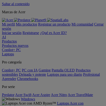
Saltar al contenido
Marcas de Acer
Mi perfil
Mis productos
Registrar un producto
Mi comunidad
Cerrar
sesión
Iniciar sesión
Registrarse
¿Qué es Acer ID?
AI
Productos
Productos nuevos
Copilot+ PC
Laptops
Pro categoría
Copilot+ PC
PC con IA
Gaming
Pantalla OLED
Productos
sostenibles
Delgada y potente
Laptops para uso diario
Profesional
Aprender
Chromebooks
Por serie
Predator
Acer Swift
Acer Aspire
Acer Nitro
Acer TravelMate
Windows
Laptops Acer con