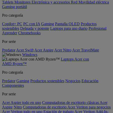
Tablets
Monitores
Electrónica y accesorios
Red
Movilidad eléctrica
Gaming portátil
Pro categoría
Copilot+ PC
PC con IA
Gaming
Pantalla OLED
Productos
sostenibles
Delgada y potente
Laptops para uso diario
Profesional
Aprender
Chromebooks
Por serie
Predator
Acer Swift
Acer Aspire
Acer Nitro
Acer TravelMate
Windows
Laptops Acer con
AMD Ryzen™
Pro categoría
Predator
Gaming
Productos sostenibles
Negocios
Educación
Componentes
Por serie
Acer Aspire todo en uno
Computadoras de escritorio clásicas Acer
Aspire
Nitro
Computadoras de escritorio Acer Veriton para negocios
Acer Veriton todo en uno
Estación de trabajo Acer Veriton
Add-In-