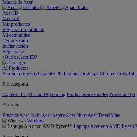
Marcas de Acer
Acer ID
Mi perfil
Mis productos
Registrar un producto
Mi comunidad
Cerrar sesión
Iniciar sesión
Registrarse
¿Qué es Acer ID?
AI
Productos
Productos nuevos
Copilot+ PC
Laptops
Desktops
Chromebooks
Tabl
Pro categoría
Copilot+ PC
PC con IA
Gaming
Productos sostenibles
Profesional
Ap
Por serie
Predator
Acer Swift
Acer Aspire
Acer Nitro
Acer TravelMate
Windows
Laptops Acer con AMD Ryzen
Pro categoría