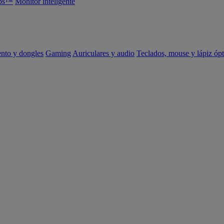
abs™
Monitor inteligente
ento y dongles
Gaming
Auriculares y audio
Teclados, mouse y lápiz ópt