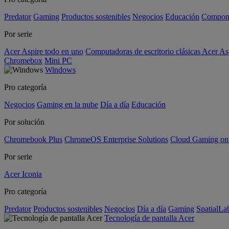
Predator
Gaming
Productos sostenibles
Negocios
Educación
Compon
Por serie
Acer Aspire todo en uno
Computadoras de escritorio clásicas Acer As
Chromebox
Mini PC
Windows
Pro categoría
Negocios
Gaming en la nube
Día a día
Educación
Por solución
Chromebook Plus
ChromeOS Enterprise Solutions
Cloud Gaming o
Por serie
Acer Iconia
Pro categoría
Predator
Productos sostenibles
Negocios
Día a día
Gaming
SpatialL
Tecnología de pantalla Acer