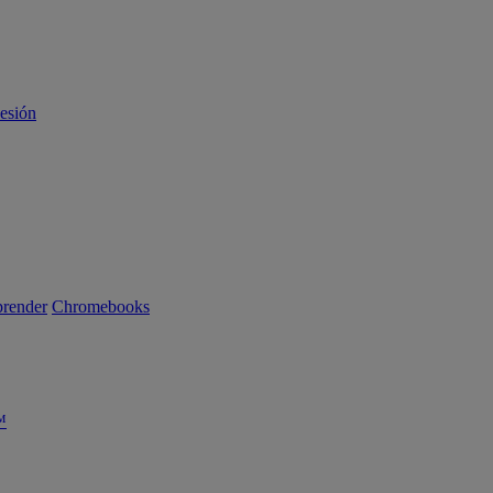
sesión
render
Chromebooks
™