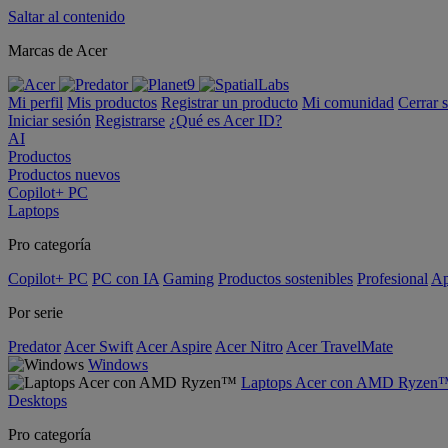
Saltar al contenido
Marcas de Acer
Mi perfil
Mis productos
Registrar un producto
Mi comunidad
Cerrar 
Iniciar sesión
Registrarse
¿Qué es Acer ID?
AI
Productos
Productos nuevos
Copilot+ PC
Laptops
Pro categoría
Copilot+ PC
PC con IA
Gaming
Productos sostenibles
Profesional
Ap
Por serie
Predator
Acer Swift
Acer Aspire
Acer Nitro
Acer TravelMate
Windows
Laptops Acer con AMD Ryzen
Desktops
Pro categoría