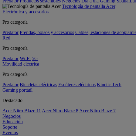
Predator
Productos sostenibles
Negocios
Día a día
Gaming
SpatialL
Tecnología de pantalla Acer
Electrónica y accesorios
Pro categoría
Predator
Prendas, bolsos y accesorios
Cables, estaciones de acoplami
Red
Pro categoría
Predator
Wi-Fi
5G
Movilidad eléctrica
Pro categoría
Predator
Bicicletas eléctricas
Escúteres eléctricos
Kinetic Tech
Gaming portátil
Destacado
Acer Nitro Blaze 11
Acer Nitro Blaze 8
Acer Nitro Blaze 7
Negocios
Educación
Soporte
Eventos