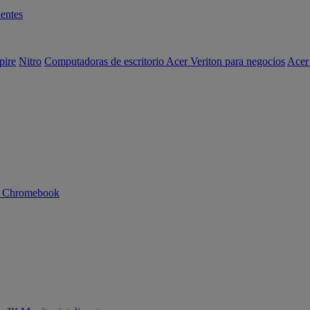
entes
pire
Nitro
Computadoras de escritorio Acer Veriton para negocios
Acer
n Chromebook