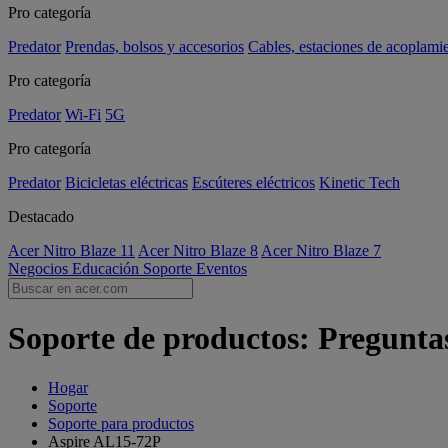
Pro categoría
Predator
Prendas, bolsos y accesorios
Cables, estaciones de acoplami
Pro categoría
Predator
Wi-Fi
5G
Pro categoría
Predator
Bicicletas eléctricas
Escúteres eléctricos
Kinetic Tech
Destacado
Acer Nitro Blaze 11
Acer Nitro Blaze 8
Acer Nitro Blaze 7
Negocios
Educación
Soporte
Eventos
Soporte de productos: Pregunta
Hogar
Soporte
Soporte para productos
Aspire AL15-72P