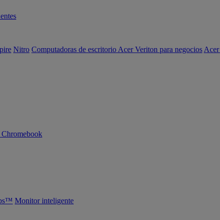
entes
pire
Nitro
Computadoras de escritorio Acer Veriton para negocios
Acer
n Chromebook
abs™
Monitor inteligente