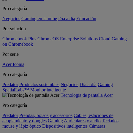
Pro categoría
Negocios
Gaming en la nube
Día a día
Educación
Por solución
Chromebook Plus
ChromeOS Enterprise Solutions
Cloud Gaming
on Chromebook
Por serie
Acer Iconia
Pro categoría
Predator
Productos sostenibles
Negocios
Día a día
Gaming
SpatialLabs™
Monitor inteligente
Tecnología de pantalla Acer
Pro categoría
Predator
Prendas, bolsos y accesorios
Cables, estaciones de
acoplamiento y dongles
Gaming
Auriculares y audio
Teclados,
mouse y lápiz óptico
Dispositivos inteligentes
Cámaras