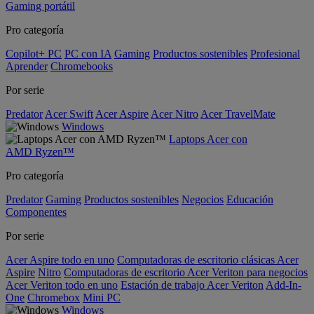
Gaming portátil
Pro categoría
Copilot+ PC
PC con IA
Gaming
Productos sostenibles
Profesional
Aprender
Chromebooks
Por serie
Predator
Acer Swift
Acer Aspire
Acer Nitro
Acer TravelMate
Windows
Laptops Acer con
AMD Ryzen™
Pro categoría
Predator
Gaming
Productos sostenibles
Negocios
Educación
Componentes
Por serie
Acer Aspire todo en uno
Computadoras de escritorio clásicas Acer
Aspire
Nitro
Computadoras de escritorio Acer Veriton para negocios
Acer Veriton todo en uno
Estación de trabajo Acer Veriton
Add-In-
One
Chromebox
Mini PC
Windows