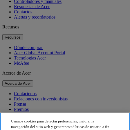
Controladores y manuales
Respuestas de Acer
Contactos
Alertas y recordatorios
Recursos
Recursos
Dónde comprar
Acer Global Account Portal
Tecnologías Acer
McAfee
Acerca de Acer
Acerca de Acer
Contáctenos
Relaciones con inversionistas
Prensa
Premios
Eventos
Usamos cookies para detectar preferencias, mejorar la
Sostenibilidad
navegación del sitio web y generar estadísticas de usuario a fin