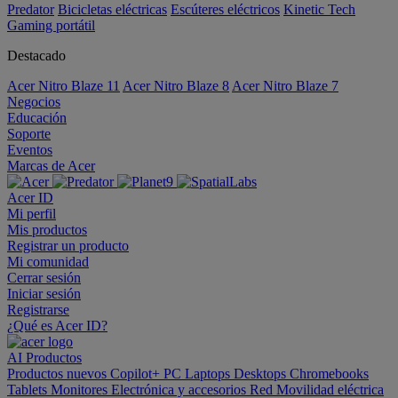
Predator
Bicicletas eléctricas
Escúteres eléctricos
Kinetic Tech
Gaming portátil
Destacado
Acer Nitro Blaze 11
Acer Nitro Blaze 8
Acer Nitro Blaze 7
Negocios
Educación
Soporte
Eventos
Marcas de Acer
Acer ID
Mi perfil
Mis productos
Registrar un producto
Mi comunidad
Cerrar sesión
Iniciar sesión
Registrarse
¿Qué es Acer ID?
AI
Productos
Productos nuevos
Copilot+ PC
Laptops
Desktops
Chromebooks
Tablets
Monitores
Electrónica y accesorios
Red
Movilidad eléctrica