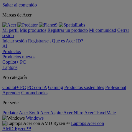
Saltar al contenido
Marcas de Acer
Mi perfil
Mis productos
Registrar un producto
Mi comunidad
Cerrar
sesión
Iniciar sesión
Registrarse
¿Qué es Acer ID?
AI
Productos
Productos nuevos
Copilot+ PC
Laptops
Pro categoría
Copilot+ PC
PC con IA
Gaming
Productos sostenibles
Profesional
Aprender
Chromebooks
Por serie
Predator
Acer Swift
Acer Aspire
Acer Nitro
Acer TravelMate
Windows
Laptops Acer con
AMD Ryzen™