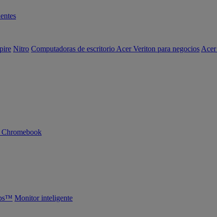
entes
pire
Nitro
Computadoras de escritorio Acer Veriton para negocios
Acer
n Chromebook
abs™
Monitor inteligente