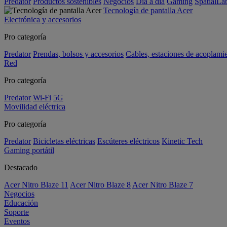
Predator
Productos sostenibles
Negocios
Día a día
Gaming
SpatialL
Tecnología de pantalla Acer
Electrónica y accesorios
Pro categoría
Predator
Prendas, bolsos y accesorios
Cables, estaciones de acoplami
Red
Pro categoría
Predator
Wi-Fi
5G
Movilidad eléctrica
Pro categoría
Predator
Bicicletas eléctricas
Escúteres eléctricos
Kinetic Tech
Gaming portátil
Destacado
Acer Nitro Blaze 11
Acer Nitro Blaze 8
Acer Nitro Blaze 7
Negocios
Educación
Soporte
Eventos