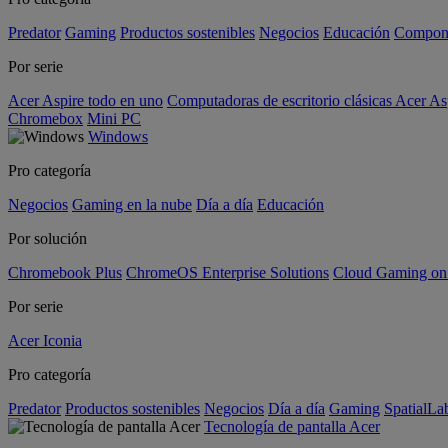
Predator
Gaming
Productos sostenibles
Negocios
Educación
Compon
Por serie
Acer Aspire todo en uno
Computadoras de escritorio clásicas Acer As
Chromebox
Mini PC
Windows
Pro categoría
Negocios
Gaming en la nube
Día a día
Educación
Por solución
Chromebook Plus
ChromeOS Enterprise Solutions
Cloud Gaming o
Por serie
Acer Iconia
Pro categoría
Predator
Productos sostenibles
Negocios
Día a día
Gaming
SpatialL
Tecnología de pantalla Acer