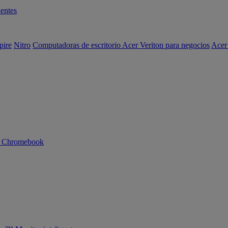
entes
pire
Nitro
Computadoras de escritorio Acer Veriton para negocios
Acer
n Chromebook