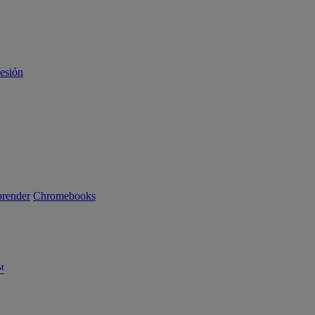
sesión
render
Chromebooks
™