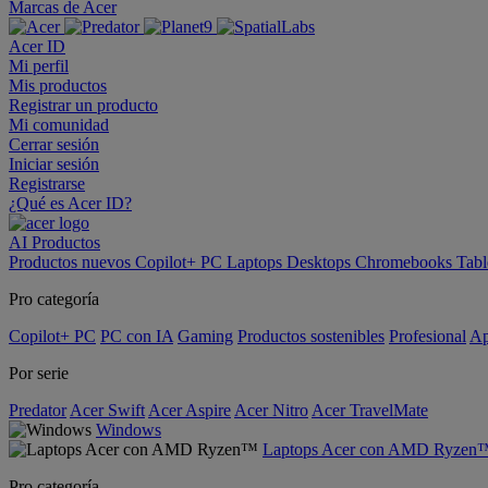
Marcas de Acer
Acer ID
Mi perfil
Mis productos
Registrar un producto
Mi comunidad
Cerrar sesión
Iniciar sesión
Registrarse
¿Qué es Acer ID?
AI
Productos
Productos nuevos
Copilot+ PC
Laptops
Desktops
Chromebooks
Tabl
Pro categoría
Copilot+ PC
PC con IA
Gaming
Productos sostenibles
Profesional
Ap
Por serie
Predator
Acer Swift
Acer Aspire
Acer Nitro
Acer TravelMate
Windows
Laptops Acer con AMD Ryzen
Pro categoría