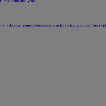
abs™
Monitor inteligente
ento y dongles
Gaming
Auriculares y audio
Teclados, mouse y lápiz ópt