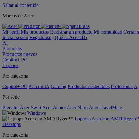
Saltar al contenido
Marcas de Acer
Mi perfil
Mis productos
Registrar un producto
Mi comunidad
Cerrar 
Iniciar sesión
Registrarse
¿Qué es Acer ID?
AI
Productos
Productos nuevos
Copilot+ PC
Laptops
Pro categoría
Copilot+ PC
PC con IA
Gaming
Productos sostenibles
Profesional
Ap
Por serie
Predator
Acer Swift
Acer Aspire
Acer Nitro
Acer TravelMate
Windows
Laptops Acer con AMD Ryzen
Desktops
Pro categoría