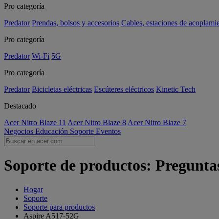
Pro categoría
Predator
Prendas, bolsos y accesorios
Cables, estaciones de acoplami
Pro categoría
Predator
Wi-Fi
5G
Pro categoría
Predator
Bicicletas eléctricas
Escúteres eléctricos
Kinetic Tech
Destacado
Acer Nitro Blaze 11
Acer Nitro Blaze 8
Acer Nitro Blaze 7
Negocios
Educación
Soporte
Eventos
Soporte de productos: Pregunta
Hogar
Soporte
Soporte para productos
Aspire A517-52G