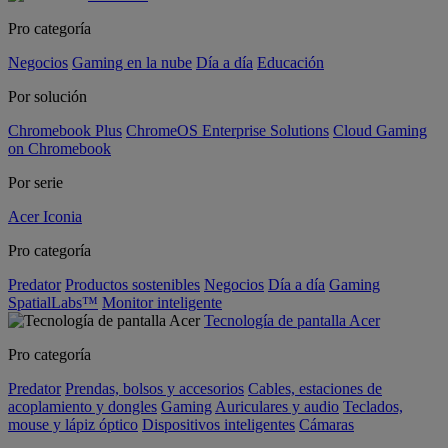
Pro categoría
Negocios
Gaming en la nube
Día a día
Educación
Por solución
Chromebook Plus
ChromeOS Enterprise Solutions
Cloud Gaming
on Chromebook
Por serie
Acer Iconia
Pro categoría
Predator
Productos sostenibles
Negocios
Día a día
Gaming
SpatialLabs™
Monitor inteligente
Tecnología de pantalla Acer
Pro categoría
Predator
Prendas, bolsos y accesorios
Cables, estaciones de
acoplamiento y dongles
Gaming
Auriculares y audio
Teclados,
mouse y lápiz óptico
Dispositivos inteligentes
Cámaras