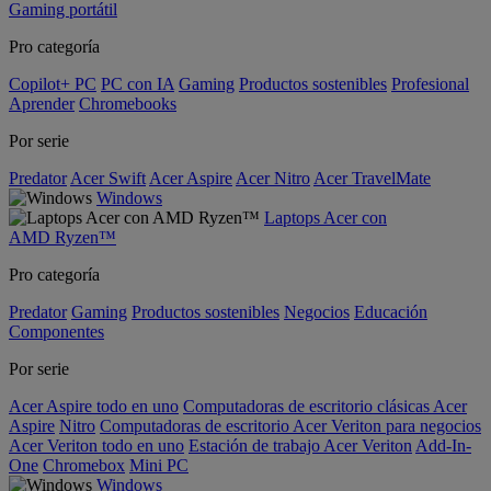
Gaming portátil
Pro categoría
Copilot+ PC
PC con IA
Gaming
Productos sostenibles
Profesional
Aprender
Chromebooks
Por serie
Predator
Acer Swift
Acer Aspire
Acer Nitro
Acer TravelMate
Windows
Laptops Acer con
AMD Ryzen™
Pro categoría
Predator
Gaming
Productos sostenibles
Negocios
Educación
Componentes
Por serie
Acer Aspire todo en uno
Computadoras de escritorio clásicas Acer
Aspire
Nitro
Computadoras de escritorio Acer Veriton para negocios
Acer Veriton todo en uno
Estación de trabajo Acer Veriton
Add-In-
One
Chromebox
Mini PC
Windows