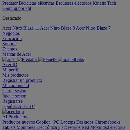
Predator
Bicicletas eléctricas
Escúteres eléctricos
Kinetic Tech
Gaming portátil
Destacado
Acer Nitro Blaze 11
Acer Nitro Blaze 8
Acer Nitro Blaze 7
Negocios
Educación
Soporte
Eventos
Marcas de Acer
Acer ID
Mi perfil
Mis productos
Registrar un producto
Mi comunidad
Cerrar sesión
Iniciar sesión
Registrarse
¿Qué es Acer ID?
AI
Productos
Productos nuevos
Copilot+ PC
Laptops
Desktops
Chromebooks
Tablets
Monitores
Electrónica y accesorios
Red
Movilidad eléctrica