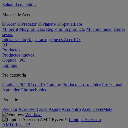
Saltar al contenido
Marcas de Acer
Mi perfil
Mis productos
Registrar un producto
Mi comunidad
Cerrar
sesión
Iniciar sesión
Registrarse
¿Qué es Acer ID?
AI
Productos
Productos nuevos
Copilot+ PC
Laptops
Pro categoría
Copilot+ PC
PC con IA
Gaming
Productos sostenibles
Profesional
Aprender
Chromebooks
Por serie
Predator
Acer Swift
Acer Aspire
Acer Nitro
Acer TravelMate
Windows
Laptops Acer con
AMD Ryzen™