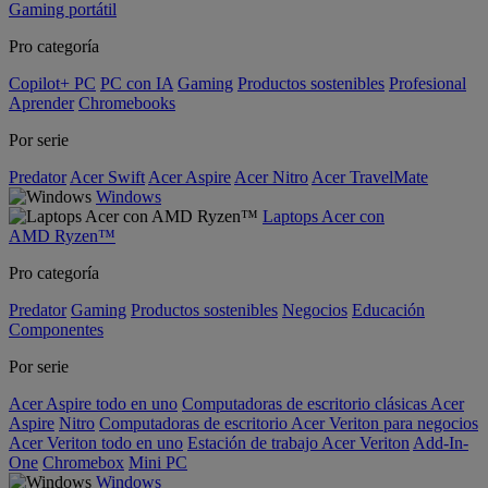
Gaming portátil
Pro categoría
Copilot+ PC
PC con IA
Gaming
Productos sostenibles
Profesional
Aprender
Chromebooks
Por serie
Predator
Acer Swift
Acer Aspire
Acer Nitro
Acer TravelMate
Windows
Laptops Acer con
AMD Ryzen™
Pro categoría
Predator
Gaming
Productos sostenibles
Negocios
Educación
Componentes
Por serie
Acer Aspire todo en uno
Computadoras de escritorio clásicas Acer
Aspire
Nitro
Computadoras de escritorio Acer Veriton para negocios
Acer Veriton todo en uno
Estación de trabajo Acer Veriton
Add-In-
One
Chromebox
Mini PC
Windows