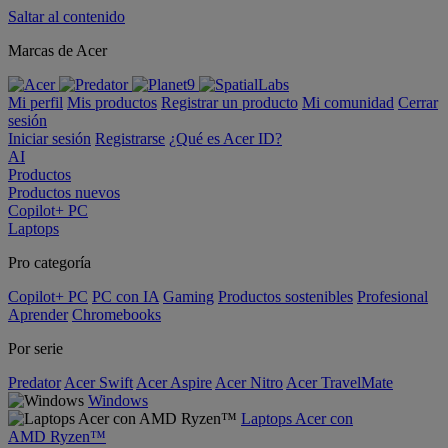
Saltar al contenido
Marcas de Acer
Mi perfil
Mis productos
Registrar un producto
Mi comunidad
Cerrar
sesión
Iniciar sesión
Registrarse
¿Qué es Acer ID?
AI
Productos
Productos nuevos
Copilot+ PC
Laptops
Pro categoría
Copilot+ PC
PC con IA
Gaming
Productos sostenibles
Profesional
Aprender
Chromebooks
Por serie
Predator
Acer Swift
Acer Aspire
Acer Nitro
Acer TravelMate
Windows
Laptops Acer con
AMD Ryzen™