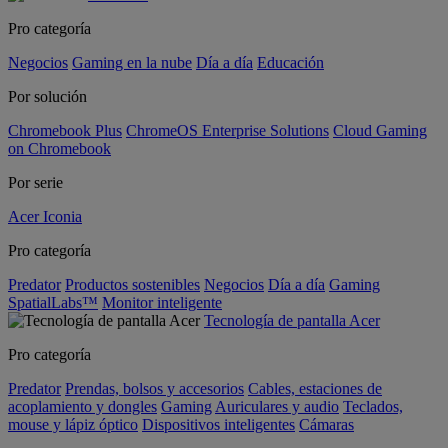
Pro categoría
Negocios
Gaming en la nube
Día a día
Educación
Por solución
Chromebook Plus
ChromeOS Enterprise Solutions
Cloud Gaming
on Chromebook
Por serie
Acer Iconia
Pro categoría
Predator
Productos sostenibles
Negocios
Día a día
Gaming
SpatialLabs™
Monitor inteligente
Tecnología de pantalla Acer
Pro categoría
Predator
Prendas, bolsos y accesorios
Cables, estaciones de
acoplamiento y dongles
Gaming
Auriculares y audio
Teclados,
mouse y lápiz óptico
Dispositivos inteligentes
Cámaras