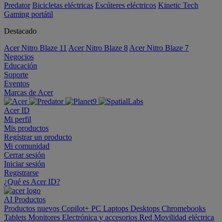
Predator
Bicicletas eléctricas
Escúteres eléctricos
Kinetic Tech
Gaming portátil
Destacado
Acer Nitro Blaze 11
Acer Nitro Blaze 8
Acer Nitro Blaze 7
Negocios
Educación
Soporte
Eventos
Marcas de Acer
Acer ID
Mi perfil
Mis productos
Registrar un producto
Mi comunidad
Cerrar sesión
Iniciar sesión
Registrarse
¿Qué es Acer ID?
AI
Productos
Productos nuevos
Copilot+ PC
Laptops
Desktops
Chromebooks
Tablets
Monitores
Electrónica y accesorios
Red
Movilidad eléctrica