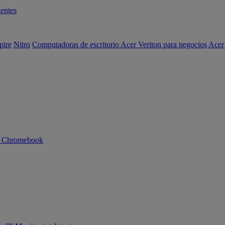
entes
pire
Nitro
Computadoras de escritorio Acer Veriton para negocios
Acer
n Chromebook