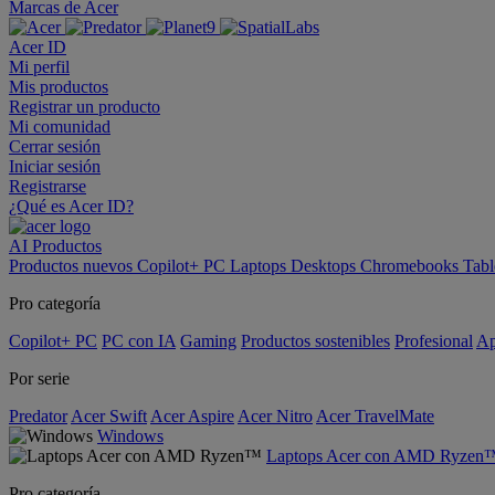
Marcas de Acer
Acer ID
Mi perfil
Mis productos
Registrar un producto
Mi comunidad
Cerrar sesión
Iniciar sesión
Registrarse
¿Qué es Acer ID?
AI
Productos
Productos nuevos
Copilot+ PC
Laptops
Desktops
Chromebooks
Tabl
Pro categoría
Copilot+ PC
PC con IA
Gaming
Productos sostenibles
Profesional
Ap
Por serie
Predator
Acer Swift
Acer Aspire
Acer Nitro
Acer TravelMate
Windows
Laptops Acer con AMD Ryzen
Pro categoría