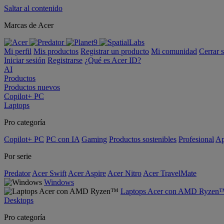
Saltar al contenido
Marcas de Acer
Mi perfil
Mis productos
Registrar un producto
Mi comunidad
Cerrar 
Iniciar sesión
Registrarse
¿Qué es Acer ID?
AI
Productos
Productos nuevos
Copilot+ PC
Laptops
Pro categoría
Copilot+ PC
PC con IA
Gaming
Productos sostenibles
Profesional
Ap
Por serie
Predator
Acer Swift
Acer Aspire
Acer Nitro
Acer TravelMate
Windows
Laptops Acer con AMD Ryzen
Desktops
Pro categoría