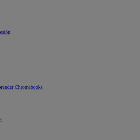
sesión
render
Chromebooks
™