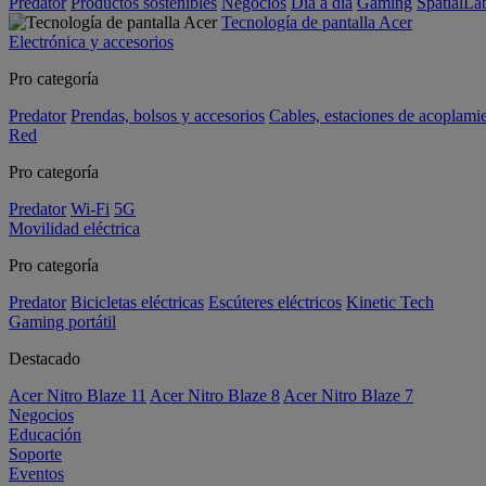
Predator
Productos sostenibles
Negocios
Día a día
Gaming
SpatialL
Tecnología de pantalla Acer
Electrónica y accesorios
Pro categoría
Predator
Prendas, bolsos y accesorios
Cables, estaciones de acoplami
Red
Pro categoría
Predator
Wi-Fi
5G
Movilidad eléctrica
Pro categoría
Predator
Bicicletas eléctricas
Escúteres eléctricos
Kinetic Tech
Gaming portátil
Destacado
Acer Nitro Blaze 11
Acer Nitro Blaze 8
Acer Nitro Blaze 7
Negocios
Educación
Soporte
Eventos