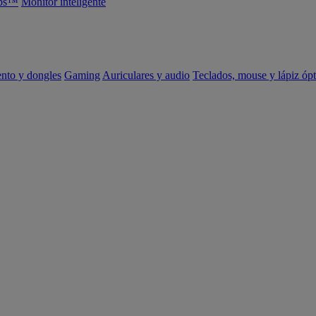
abs™
Monitor inteligente
ento y dongles
Gaming
Auriculares y audio
Teclados, mouse y lápiz ópt