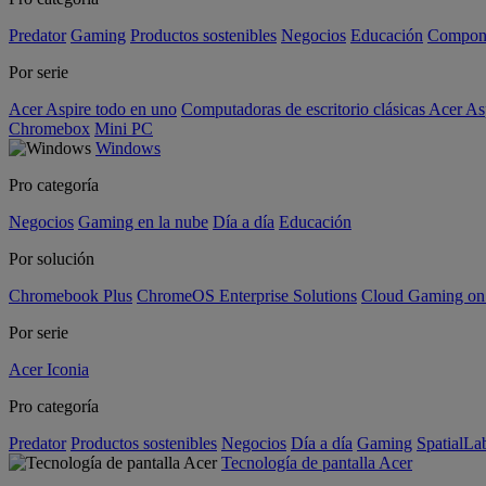
Predator
Gaming
Productos sostenibles
Negocios
Educación
Compon
Por serie
Acer Aspire todo en uno
Computadoras de escritorio clásicas Acer As
Chromebox
Mini PC
Windows
Pro categoría
Negocios
Gaming en la nube
Día a día
Educación
Por solución
Chromebook Plus
ChromeOS Enterprise Solutions
Cloud Gaming o
Por serie
Acer Iconia
Pro categoría
Predator
Productos sostenibles
Negocios
Día a día
Gaming
SpatialL
Tecnología de pantalla Acer