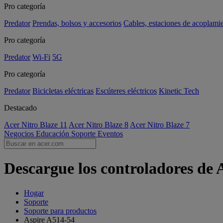
Pro categoría
Predator
Prendas, bolsos y accesorios
Cables, estaciones de acoplami
Pro categoría
Predator
Wi-Fi
5G
Pro categoría
Predator
Bicicletas eléctricas
Escúteres eléctricos
Kinetic Tech
Destacado
Acer Nitro Blaze 11
Acer Nitro Blaze 8
Acer Nitro Blaze 7
Negocios
Educación
Soporte
Eventos
Descargue los controladores de 
Hogar
Soporte
Soporte para productos
Aspire A514-54