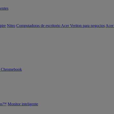
entes
pire
Nitro
Computadoras de escritorio Acer Veriton para negocios
Acer
n Chromebook
abs™
Monitor inteligente