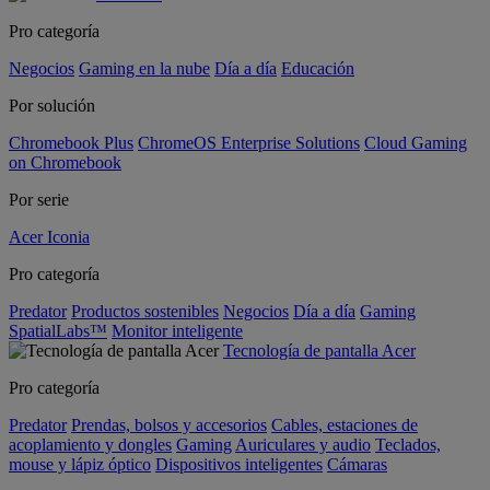
Pro categoría
Negocios
Gaming en la nube
Día a día
Educación
Por solución
Chromebook Plus
ChromeOS Enterprise Solutions
Cloud Gaming
on Chromebook
Por serie
Acer Iconia
Pro categoría
Predator
Productos sostenibles
Negocios
Día a día
Gaming
SpatialLabs™
Monitor inteligente
Tecnología de pantalla Acer
Pro categoría
Predator
Prendas, bolsos y accesorios
Cables, estaciones de
acoplamiento y dongles
Gaming
Auriculares y audio
Teclados,
mouse y lápiz óptico
Dispositivos inteligentes
Cámaras