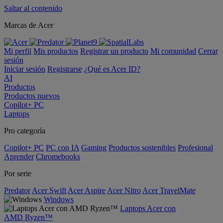
Saltar al contenido
Marcas de Acer
Mi perfil
Mis productos
Registrar un producto
Mi comunidad
Cerrar
sesión
Iniciar sesión
Registrarse
¿Qué es Acer ID?
AI
Productos
Productos nuevos
Copilot+ PC
Laptops
Pro categoría
Copilot+ PC
PC con IA
Gaming
Productos sostenibles
Profesional
Aprender
Chromebooks
Por serie
Predator
Acer Swift
Acer Aspire
Acer Nitro
Acer TravelMate
Windows
Laptops Acer con
AMD Ryzen™