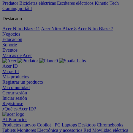
Predator
Bicicletas eléctricas
Escúteres eléctricos
Kinetic Tech
Gaming portátil
Destacado
Acer Nitro Blaze 11
Acer Nitro Blaze 8
Acer Nitro Blaze 7
Negocios
Educación
Soporte
Eventos
Marcas de Acer
Acer ID
Mi perfil
Mis productos
Registrar un producto
Mi comunidad
Cerrar sesión
Iniciar sesión
Registrarse
¿Qué es Acer ID?
AI
Productos
Productos nuevos
Copilot+ PC
Laptops
Desktops
Chromebooks
Tablets
Monitores
Electrónica y accesorios
Red
Movilidad eléctrica