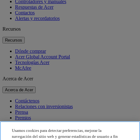
Controladores y manuales
Respuestas de Acer
Contactos
Alertas y recordatorios
Recursos
Recursos
Dónde comprar
Acer Global Account Portal
Tecnologías Acer
McAfee
Acerca de Acer
Acerca de Acer
Contáctenos
Relaciones con inversionistas
Prensa
Premios
Eventos
Usamos cookies para detectar preferencias, mejorar la
Sostenibilidad
navegación del sitio web y generar estadísticas de usuario a fin