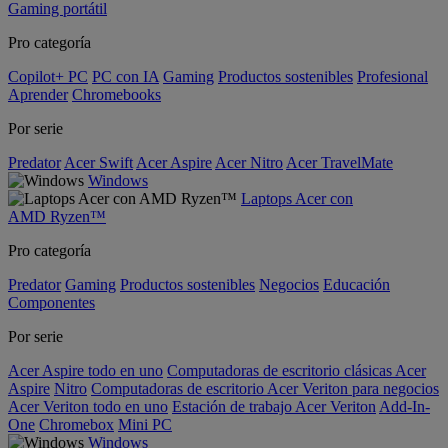
Gaming portátil
Pro categoría
Copilot+ PC
PC con IA
Gaming
Productos sostenibles
Profesional
Aprender
Chromebooks
Por serie
Predator
Acer Swift
Acer Aspire
Acer Nitro
Acer TravelMate
Windows
Laptops Acer con
AMD Ryzen™
Pro categoría
Predator
Gaming
Productos sostenibles
Negocios
Educación
Componentes
Por serie
Acer Aspire todo en uno
Computadoras de escritorio clásicas Acer
Aspire
Nitro
Computadoras de escritorio Acer Veriton para negocios
Acer Veriton todo en uno
Estación de trabajo Acer Veriton
Add-In-
One
Chromebox
Mini PC
Windows