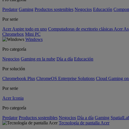
Predator
Gaming
Productos sostenibles
Negocios
Educación
Compon
Por serie
Acer Aspire todo en uno
Computadoras de escritorio clásicas Acer As
Chromebox
Mini PC
Windows
Pro categoría
Negocios
Gaming en la nube
Día a día
Educación
Por solución
Chromebook Plus
ChromeOS Enterprise Solutions
Cloud Gaming o
Por serie
Acer Iconia
Pro categoría
Predator
Productos sostenibles
Negocios
Día a día
Gaming
SpatialL
Tecnología de pantalla Acer