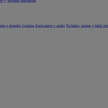
abs™
Monitor inteligente
ento y dongles
Gaming
Auriculares y audio
Teclados, mouse y lápiz ópt