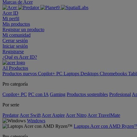
Marcas de Acer
Acer ID
Mi perfil
Mis productos
Registrar un producto
Mi comunidad
Cerrar sesión
Iniciar sesión
Registrarse
¿Qué es Acer ID?
AI
Productos
Productos nuevos
Copilot+ PC
Laptops
Desktops
Chromebooks
Tabl
Pro categoría
Copilot+ PC
PC con IA
Gaming
Productos sostenibles
Profesional
Ap
Por serie
Predator
Acer Swift
Acer Aspire
Acer Nitro
Acer TravelMate
Windows
Laptops Acer con AMD Ryzen
Pro categoría