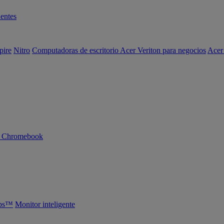
entes
pire
Nitro
Computadoras de escritorio Acer Veriton para negocios
Acer
n Chromebook
abs™
Monitor inteligente