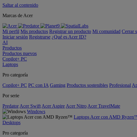
Saltar al contenido
Marcas de Acer
Mi perfil
Mis productos
Registrar un producto
Mi comunidad
Cerrar 
Iniciar sesión
Registrarse
¿Qué es Acer ID?
AI
Productos
Productos nuevos
Copilot+ PC
Laptops
Pro categoría
Copilot+ PC
PC con IA
Gaming
Productos sostenibles
Profesional
Ap
Por serie
Predator
Acer Swift
Acer Aspire
Acer Nitro
Acer TravelMate
Windows
Laptops Acer con AMD Ryzen
Desktops
Pro categoría