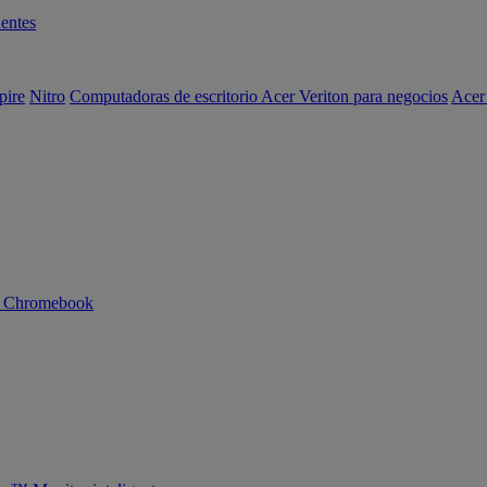
entes
pire
Nitro
Computadoras de escritorio Acer Veriton para negocios
Acer
n Chromebook