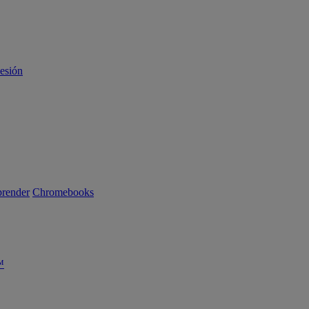
sesión
render
Chromebooks
™