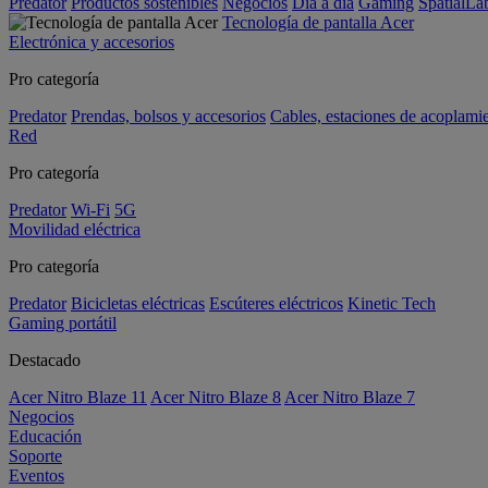
Predator
Productos sostenibles
Negocios
Día a día
Gaming
SpatialL
Tecnología de pantalla Acer
Electrónica y accesorios
Pro categoría
Predator
Prendas, bolsos y accesorios
Cables, estaciones de acoplami
Red
Pro categoría
Predator
Wi-Fi
5G
Movilidad eléctrica
Pro categoría
Predator
Bicicletas eléctricas
Escúteres eléctricos
Kinetic Tech
Gaming portátil
Destacado
Acer Nitro Blaze 11
Acer Nitro Blaze 8
Acer Nitro Blaze 7
Negocios
Educación
Soporte
Eventos