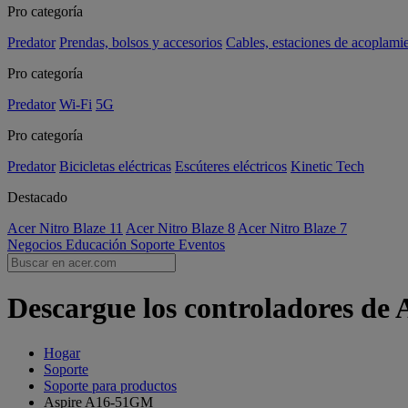
Pro categoría
Predator
Prendas, bolsos y accesorios
Cables, estaciones de acoplami
Pro categoría
Predator
Wi-Fi
5G
Pro categoría
Predator
Bicicletas eléctricas
Escúteres eléctricos
Kinetic Tech
Destacado
Acer Nitro Blaze 11
Acer Nitro Blaze 8
Acer Nitro Blaze 7
Negocios
Educación
Soporte
Eventos
Descargue los controladores de
Hogar
Soporte
Soporte para productos
Aspire A16-51GM