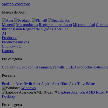
Saltar al contenido
Marcas de Acer
Mi perfil
Mis productos
Registrar un producto
Mi comunidad
Cerrar 
Iniciar sesión
Registrarse
¿Qué es Acer ID?
AI
Productos
Productos nuevos
Copilot+ PC
Laptops
Pro categoría
Copilot+ PC
PC con IA
Gaming
Pantalla OLED
Productos sostenibl
Por serie
Predator
Acer Swift
Acer Aspire
Acer Nitro
Acer TravelMate
Windows
Laptops Acer con AMD Ryzen
Desktops
Pro categoría