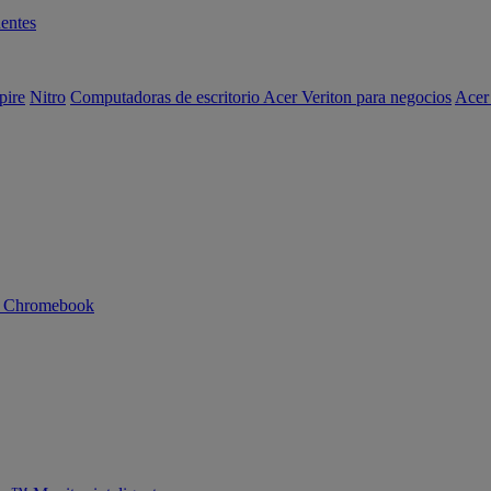
entes
pire
Nitro
Computadoras de escritorio Acer Veriton para negocios
Acer
n Chromebook