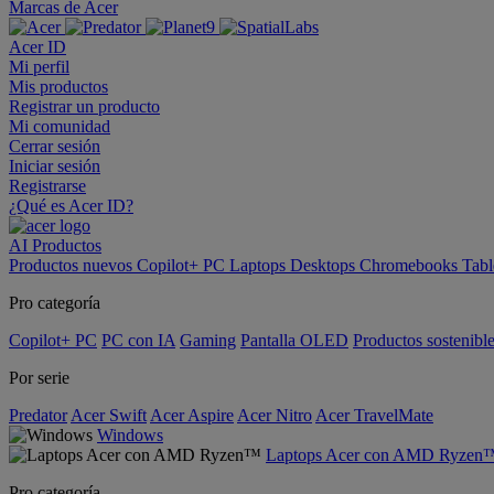
Marcas de Acer
Acer ID
Mi perfil
Mis productos
Registrar un producto
Mi comunidad
Cerrar sesión
Iniciar sesión
Registrarse
¿Qué es Acer ID?
AI
Productos
Productos nuevos
Copilot+ PC
Laptops
Desktops
Chromebooks
Tabl
Pro categoría
Copilot+ PC
PC con IA
Gaming
Pantalla OLED
Productos sostenibl
Por serie
Predator
Acer Swift
Acer Aspire
Acer Nitro
Acer TravelMate
Windows
Laptops Acer con AMD Ryzen
Pro categoría