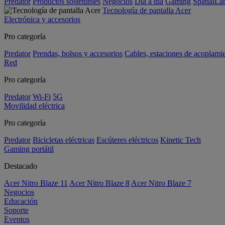
Predator
Productos sostenibles
Negocios
Día a día
Gaming
SpatialL
Tecnología de pantalla Acer
Electrónica y accesorios
Pro categoría
Predator
Prendas, bolsos y accesorios
Cables, estaciones de acoplami
Red
Pro categoría
Predator
Wi-Fi
5G
Movilidad eléctrica
Pro categoría
Predator
Bicicletas eléctricas
Escúteres eléctricos
Kinetic Tech
Gaming portátil
Destacado
Acer Nitro Blaze 11
Acer Nitro Blaze 8
Acer Nitro Blaze 7
Negocios
Educación
Soporte
Eventos