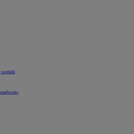
portátil
omebooks