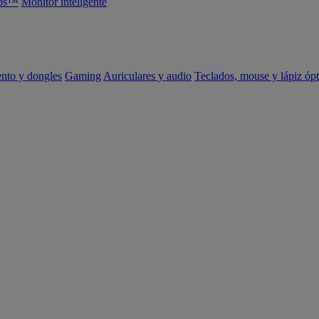
abs™
Monitor inteligente
ento y dongles
Gaming
Auriculares y audio
Teclados, mouse y lápiz ópt