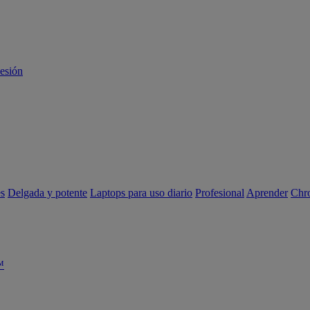
sesión
es
Delgada y potente
Laptops para uso diario
Profesional
Aprender
Chr
™