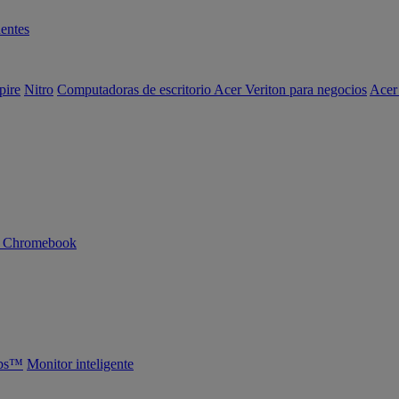
entes
pire
Nitro
Computadoras de escritorio Acer Veriton para negocios
Acer
n Chromebook
abs™
Monitor inteligente