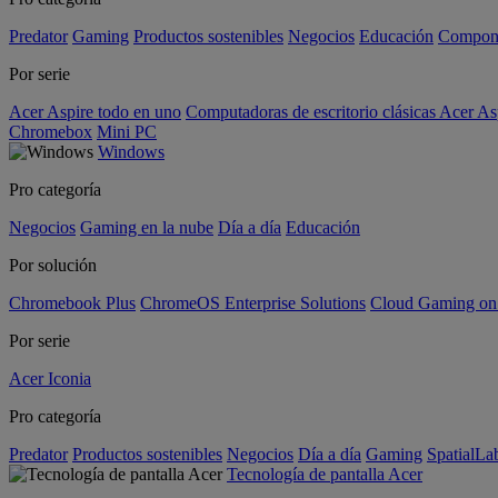
Predator
Gaming
Productos sostenibles
Negocios
Educación
Compon
Por serie
Acer Aspire todo en uno
Computadoras de escritorio clásicas Acer As
Chromebox
Mini PC
Windows
Pro categoría
Negocios
Gaming en la nube
Día a día
Educación
Por solución
Chromebook Plus
ChromeOS Enterprise Solutions
Cloud Gaming o
Por serie
Acer Iconia
Pro categoría
Predator
Productos sostenibles
Negocios
Día a día
Gaming
SpatialL
Tecnología de pantalla Acer