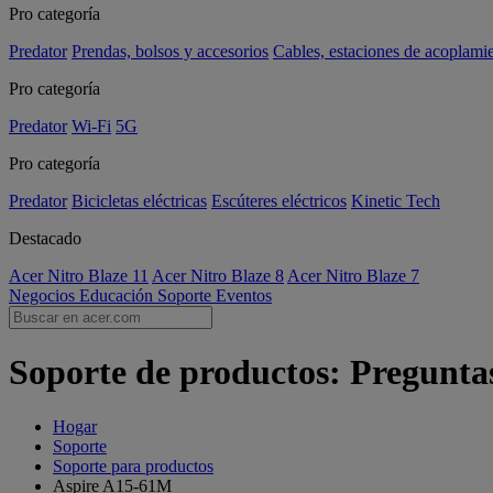
Pro categoría
Predator
Prendas, bolsos y accesorios
Cables, estaciones de acoplami
Pro categoría
Predator
Wi-Fi
5G
Pro categoría
Predator
Bicicletas eléctricas
Escúteres eléctricos
Kinetic Tech
Destacado
Acer Nitro Blaze 11
Acer Nitro Blaze 8
Acer Nitro Blaze 7
Negocios
Educación
Soporte
Eventos
Soporte de productos: Pregunta
Hogar
Soporte
Soporte para productos
Aspire A15-61M