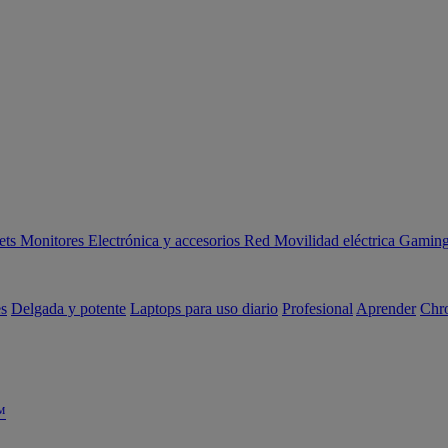
ets
Monitores
Electrónica y accesorios
Red
Movilidad eléctrica
Gaming 
es
Delgada y potente
Laptops para uso diario
Profesional
Aprender
Chr
™