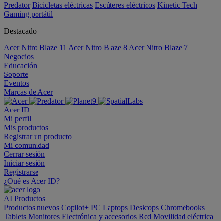
Predator
Bicicletas eléctricas
Escúteres eléctricos
Kinetic Tech
Gaming portátil
Destacado
Acer Nitro Blaze 11
Acer Nitro Blaze 8
Acer Nitro Blaze 7
Negocios
Educación
Soporte
Eventos
Marcas de Acer
Acer ID
Mi perfil
Mis productos
Registrar un producto
Mi comunidad
Cerrar sesión
Iniciar sesión
Registrarse
¿Qué es Acer ID?
AI
Productos
Productos nuevos
Copilot+ PC
Laptops
Desktops
Chromebooks
Tablets
Monitores
Electrónica y accesorios
Red
Movilidad eléctrica