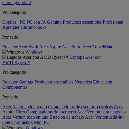
Gaming portátil
Pro categoría
Copilot+ PC
PC con IA
Gaming
Productos sostenibles
Profesional
Aprender
Chromebooks
Por serie
Predator
Acer Swift
Acer Aspire
Acer Nitro
Acer TravelMate
Windows
Laptops Acer con
AMD Ryzen™
Pro categoría
Predator
Gaming
Productos sostenibles
Negocios
Educación
Componentes
Por serie
Acer Aspire todo en uno
Computadoras de escritorio clásicas Acer
Aspire
Nitro
Computadoras de escritorio Acer Veriton para negocios
Acer Veriton todo en uno
Estación de trabajo Acer Veriton
Add-In-
One
Chromebox
Mini PC
Windows