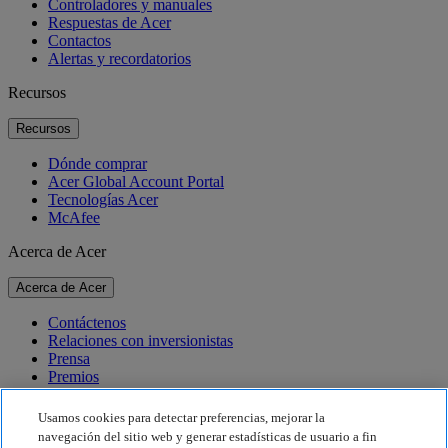
Controladores y manuales
Respuestas de Acer
Contactos
Alertas y recordatorios
Recursos
Recursos
Dónde comprar
Acer Global Account Portal
Tecnologías Acer
McAfee
Acerca de Acer
Acerca de Acer
Contáctenos
Relaciones con inversionistas
Prensa
Premios
Eventos
Usamos cookies para detectar preferencias, mejorar la
Sostenibilidad
navegación del sitio web y generar estadísticas de usuario a fin