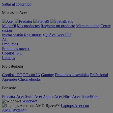
Saltar al contenido
Marcas de Acer
Mi perfil
Mis productos
Registrar un producto
Mi comunidad
Cerrar
sesión
Iniciar sesión
Registrarse
¿Qué es Acer ID?
AI
Productos
Productos nuevos
Copilot+ PC
Laptops
Pro categoría
Copilot+ PC
PC con IA
Gaming
Productos sostenibles
Profesional
Aprender
Chromebooks
Por serie
Predator
Acer Swift
Acer Aspire
Acer Nitro
Acer TravelMate
Windows
Laptops Acer con
AMD Ryzen™