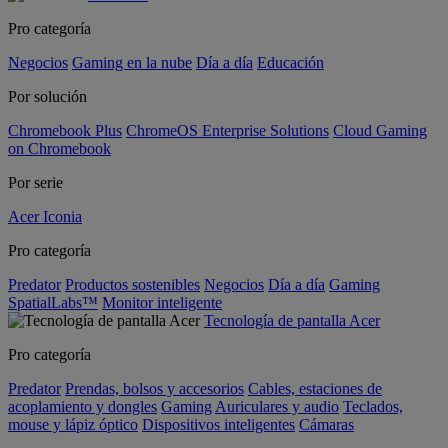
Pro categoría
Negocios
Gaming en la nube
Día a día
Educación
Por solución
Chromebook Plus
ChromeOS Enterprise Solutions
Cloud Gaming
on Chromebook
Por serie
Acer Iconia
Pro categoría
Predator
Productos sostenibles
Negocios
Día a día
Gaming
SpatialLabs™
Monitor inteligente
Tecnología de pantalla Acer
Pro categoría
Predator
Prendas, bolsos y accesorios
Cables, estaciones de
acoplamiento y dongles
Gaming
Auriculares y audio
Teclados,
mouse y lápiz óptico
Dispositivos inteligentes
Cámaras