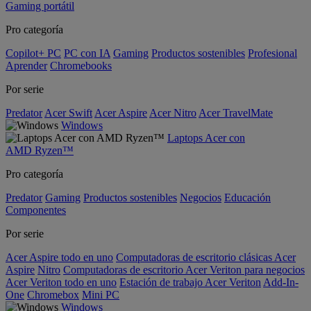
Gaming portátil
Pro categoría
Copilot+ PC
PC con IA
Gaming
Productos sostenibles
Profesional
Aprender
Chromebooks
Por serie
Predator
Acer Swift
Acer Aspire
Acer Nitro
Acer TravelMate
Windows
Laptops Acer con
AMD Ryzen™
Pro categoría
Predator
Gaming
Productos sostenibles
Negocios
Educación
Componentes
Por serie
Acer Aspire todo en uno
Computadoras de escritorio clásicas Acer
Aspire
Nitro
Computadoras de escritorio Acer Veriton para negocios
Acer Veriton todo en uno
Estación de trabajo Acer Veriton
Add-In-
One
Chromebox
Mini PC
Windows