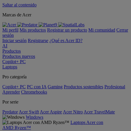
Saltar al contenido
Marcas de Acer
Mi perfil
Mis productos
Registrar un producto
Mi comunidad
Cerrar
sesión
Iniciar sesión
Registrarse
¿Qué es Acer ID?
AI
Productos
Productos nuevos
Copilot+ PC
Laptops
Pro categoría
Copilot+ PC
PC con IA
Gaming
Productos sostenibles
Profesional
Aprender
Chromebooks
Por serie
Predator
Acer Swift
Acer Aspire
Acer Nitro
Acer TravelMate
Windows
Laptops Acer con
AMD Ryzen™