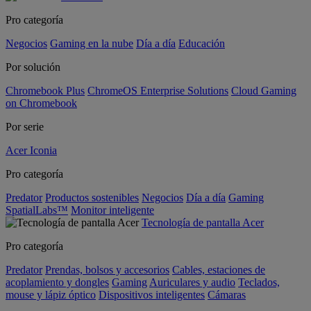
Pro categoría
Negocios
Gaming en la nube
Día a día
Educación
Por solución
Chromebook Plus
ChromeOS Enterprise Solutions
Cloud Gaming
on Chromebook
Por serie
Acer Iconia
Pro categoría
Predator
Productos sostenibles
Negocios
Día a día
Gaming
SpatialLabs™
Monitor inteligente
Tecnología de pantalla Acer
Pro categoría
Predator
Prendas, bolsos y accesorios
Cables, estaciones de
acoplamiento y dongles
Gaming
Auriculares y audio
Teclados,
mouse y lápiz óptico
Dispositivos inteligentes
Cámaras