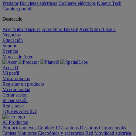
Predator
Bicicletas eléctricas
Escúteres eléctricos
Kinetic Tech
Gaming portátil
Destacado
Acer Nitro Blaze 11
Acer Nitro Blaze 8
Acer Nitro Blaze 7
Negocios
Educación
Soporte
Eventos
Marcas de Acer
Acer ID
Mi perfil
Mis productos
Registrar un producto
Mi comunidad
Cerrar sesión
Iniciar sesión
Registrarse
¿Qué es Acer ID?
AI
Productos
Productos nuevos
Copilot+ PC
Laptops
Desktops
Chromebooks
Tablets
Monitores
Electrónica y accesorios
Red
Movilidad eléctrica