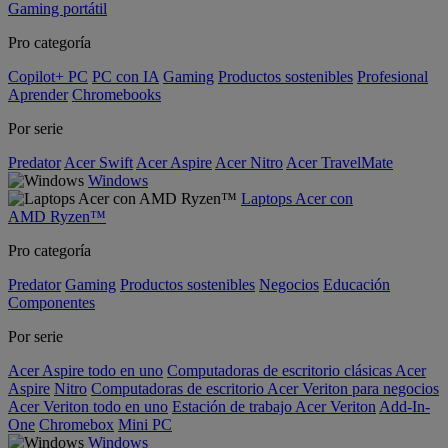
Gaming portátil
Pro categoría
Copilot+ PC
PC con IA
Gaming
Productos sostenibles
Profesional
Aprender
Chromebooks
Por serie
Predator
Acer Swift
Acer Aspire
Acer Nitro
Acer TravelMate
Windows
Laptops Acer con
AMD Ryzen™
Pro categoría
Predator
Gaming
Productos sostenibles
Negocios
Educación
Componentes
Por serie
Acer Aspire todo en uno
Computadoras de escritorio clásicas Acer
Aspire
Nitro
Computadoras de escritorio Acer Veriton para negocios
Acer Veriton todo en uno
Estación de trabajo Acer Veriton
Add-In-
One
Chromebox
Mini PC
Windows