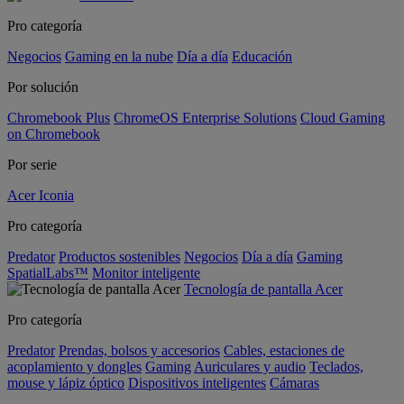
Pro categoría
Negocios
Gaming en la nube
Día a día
Educación
Por solución
Chromebook Plus
ChromeOS Enterprise Solutions
Cloud Gaming
on Chromebook
Por serie
Acer Iconia
Pro categoría
Predator
Productos sostenibles
Negocios
Día a día
Gaming
SpatialLabs™
Monitor inteligente
Tecnología de pantalla Acer
Pro categoría
Predator
Prendas, bolsos y accesorios
Cables, estaciones de
acoplamiento y dongles
Gaming
Auriculares y audio
Teclados,
mouse y lápiz óptico
Dispositivos inteligentes
Cámaras