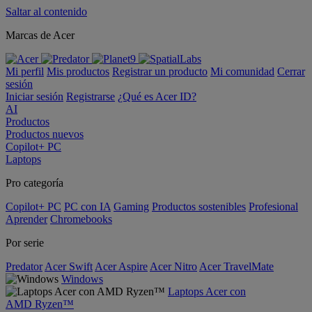
Saltar al contenido
Marcas de Acer
Mi perfil
Mis productos
Registrar un producto
Mi comunidad
Cerrar
sesión
Iniciar sesión
Registrarse
¿Qué es Acer ID?
AI
Productos
Productos nuevos
Copilot+ PC
Laptops
Pro categoría
Copilot+ PC
PC con IA
Gaming
Productos sostenibles
Profesional
Aprender
Chromebooks
Por serie
Predator
Acer Swift
Acer Aspire
Acer Nitro
Acer TravelMate
Windows
Laptops Acer con
AMD Ryzen™