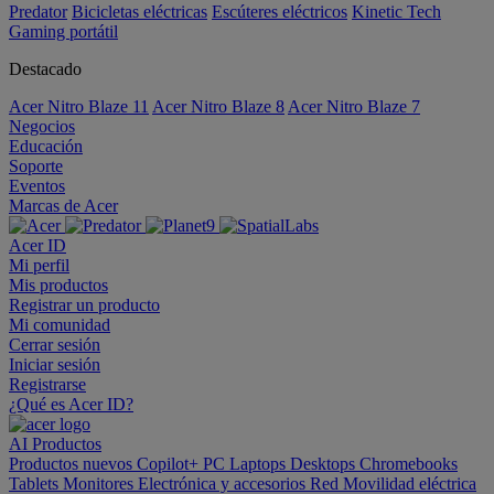
Predator
Bicicletas eléctricas
Escúteres eléctricos
Kinetic Tech
Gaming portátil
Destacado
Acer Nitro Blaze 11
Acer Nitro Blaze 8
Acer Nitro Blaze 7
Negocios
Educación
Soporte
Eventos
Marcas de Acer
Acer ID
Mi perfil
Mis productos
Registrar un producto
Mi comunidad
Cerrar sesión
Iniciar sesión
Registrarse
¿Qué es Acer ID?
AI
Productos
Productos nuevos
Copilot+ PC
Laptops
Desktops
Chromebooks
Tablets
Monitores
Electrónica y accesorios
Red
Movilidad eléctrica