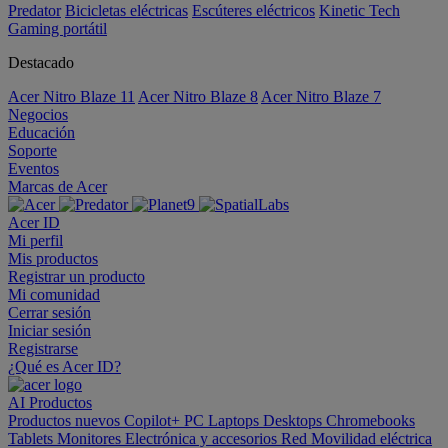
Predator
Bicicletas eléctricas
Escúteres eléctricos
Kinetic Tech
Gaming portátil
Destacado
Acer Nitro Blaze 11
Acer Nitro Blaze 8
Acer Nitro Blaze 7
Negocios
Educación
Soporte
Eventos
Marcas de Acer
Acer ID
Mi perfil
Mis productos
Registrar un producto
Mi comunidad
Cerrar sesión
Iniciar sesión
Registrarse
¿Qué es Acer ID?
AI
Productos
Productos nuevos
Copilot+ PC
Laptops
Desktops
Chromebooks
Tablets
Monitores
Electrónica y accesorios
Red
Movilidad eléctrica