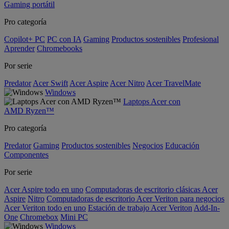
Gaming portátil
Pro categoría
Copilot+ PC
PC con IA
Gaming
Productos sostenibles
Profesional
Aprender
Chromebooks
Por serie
Predator
Acer Swift
Acer Aspire
Acer Nitro
Acer TravelMate
Windows
Laptops Acer con
AMD Ryzen™
Pro categoría
Predator
Gaming
Productos sostenibles
Negocios
Educación
Componentes
Por serie
Acer Aspire todo en uno
Computadoras de escritorio clásicas Acer
Aspire
Nitro
Computadoras de escritorio Acer Veriton para negocios
Acer Veriton todo en uno
Estación de trabajo Acer Veriton
Add-In-
One
Chromebox
Mini PC
Windows