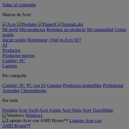
Saltar al contenido
Marcas de Acer
Mi perfil
Mis productos
Registrar un producto
Mi comunidad
Cerrar
sesión
Iniciar sesión
Registrarse
¿Qué es Acer ID?
AI
Productos
Productos nuevos
Copilot+ PC
Laptops
Pro categoría
Copilot+ PC
PC con IA
Gaming
Productos sostenibles
Profesional
Aprender
Chromebooks
Por serie
Predator
Acer Swift
Acer Aspire
Acer Nitro
Acer TravelMate
Windows
Laptops Acer con
AMD Ryzen™