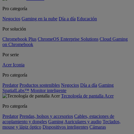
Pro categoría
Negocios
Gaming en la nube
Día a día
Educación
Por solución
Chromebook Plus
ChromeOS Enterprise Solutions
Cloud Gaming
on Chromebook
Por serie
Acer Iconia
Pro categoría
Predator
Productos sostenibles
Negocios
Día a día
Gaming
SpatialLabs™
Monitor inteligente
Tecnología de pantalla Acer
Pro categoría
Predator
Prendas, bolsos y accesorios
Cables, estaciones de
acoplamiento y dongles
Gaming
Auriculares y audio
Teclados,
mouse y lápiz óptico
Dispositivos inteligentes
Cámaras