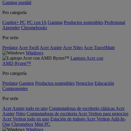
Gaming portátil
Pro categoría
Copilot+ PC
PC con IA
Gaming
Productos sostenibles
Profesional
Aprender
Chromebooks
Por serie
Predator
Acer Swift
Acer Aspire
Acer Nitro
Acer TravelMate
Windows
Laptops Acer con
AMD Ryzen™
Pro categoría
Predator
Gaming
Productos sostenibles
Negocios
Educación
Componentes
Por serie
Acer Aspire todo en uno
Computadoras de escritorio clásicas Acer
Aspire
Nitro
Computadoras de escritorio Acer Veriton para negocios
Acer Veriton todo en uno
Estación de trabajo Acer Veriton
Add-In-
One
Chromebox
Mini PC
Windows