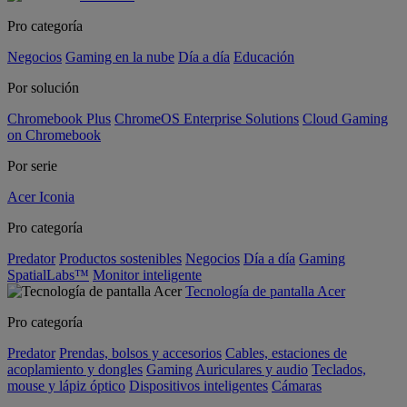
Pro categoría
Negocios
Gaming en la nube
Día a día
Educación
Por solución
Chromebook Plus
ChromeOS Enterprise Solutions
Cloud Gaming
on Chromebook
Por serie
Acer Iconia
Pro categoría
Predator
Productos sostenibles
Negocios
Día a día
Gaming
SpatialLabs™
Monitor inteligente
Tecnología de pantalla Acer
Pro categoría
Predator
Prendas, bolsos y accesorios
Cables, estaciones de
acoplamiento y dongles
Gaming
Auriculares y audio
Teclados,
mouse y lápiz óptico
Dispositivos inteligentes
Cámaras