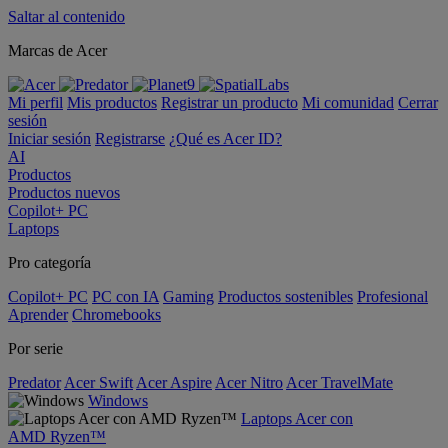
Saltar al contenido
Marcas de Acer
Mi perfil
Mis productos
Registrar un producto
Mi comunidad
Cerrar
sesión
Iniciar sesión
Registrarse
¿Qué es Acer ID?
AI
Productos
Productos nuevos
Copilot+ PC
Laptops
Pro categoría
Copilot+ PC
PC con IA
Gaming
Productos sostenibles
Profesional
Aprender
Chromebooks
Por serie
Predator
Acer Swift
Acer Aspire
Acer Nitro
Acer TravelMate
Windows
Laptops Acer con
AMD Ryzen™