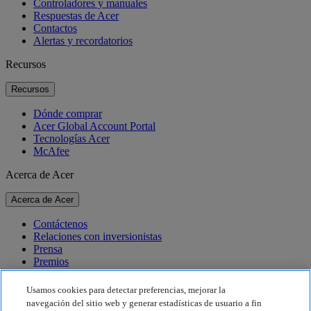
Controladores y manuales
Respuestas de Acer
Contactos
Alertas y recordatorios
Recursos
Recursos
Dónde comprar
Acer Global Account Portal
Tecnologías Acer
McAfee
Acerca de Acer
Acerca de Acer
Contáctenos
Relaciones con inversionistas
Prensa
Premios
Eventos
Usamos cookies para detectar preferencias, mejorar la
Sostenibilidad
navegación del sitio web y generar estadísticas de usuario a fin