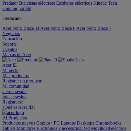
Predator
Bicicletas eléctricas
Escúteres eléctricos
Kinetic Tech
Gaming portátil
Destacado
Acer Nitro Blaze 11
Acer Nitro Blaze 8
Acer Nitro Blaze 7
Negocios
Educación
Soporte
Eventos
Marcas de Acer
Acer ID
Mi perfil
Mis productos
Registrar un producto
Mi comunidad
Cerrar sesión
Iniciar sesión
Registrarse
¿Qué es Acer ID?
AI
Productos
Productos nuevos
Copilot+ PC
Laptops
Desktops
Chromebooks
Tablets
Monitores
Electrónica y accesorios
Red
Movilidad eléctrica