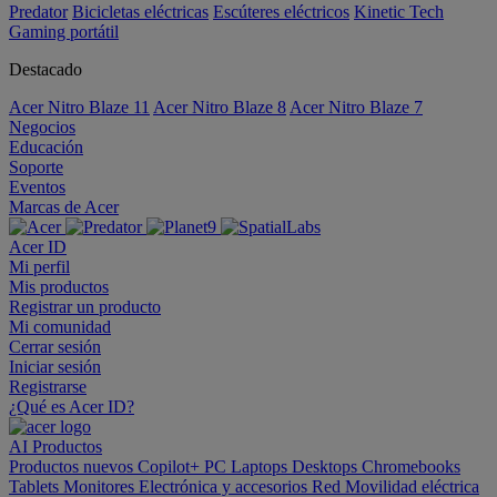
Predator
Bicicletas eléctricas
Escúteres eléctricos
Kinetic Tech
Gaming portátil
Destacado
Acer Nitro Blaze 11
Acer Nitro Blaze 8
Acer Nitro Blaze 7
Negocios
Educación
Soporte
Eventos
Marcas de Acer
Acer ID
Mi perfil
Mis productos
Registrar un producto
Mi comunidad
Cerrar sesión
Iniciar sesión
Registrarse
¿Qué es Acer ID?
AI
Productos
Productos nuevos
Copilot+ PC
Laptops
Desktops
Chromebooks
Tablets
Monitores
Electrónica y accesorios
Red
Movilidad eléctrica