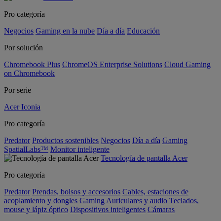
Pro categoría
Negocios
Gaming en la nube
Día a día
Educación
Por solución
Chromebook Plus
ChromeOS Enterprise Solutions
Cloud Gaming
on Chromebook
Por serie
Acer Iconia
Pro categoría
Predator
Productos sostenibles
Negocios
Día a día
Gaming
SpatialLabs™
Monitor inteligente
Tecnología de pantalla Acer
Pro categoría
Predator
Prendas, bolsos y accesorios
Cables, estaciones de
acoplamiento y dongles
Gaming
Auriculares y audio
Teclados,
mouse y lápiz óptico
Dispositivos inteligentes
Cámaras