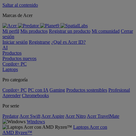
Saltar al contenido
Marcas de Acer
Mi perfil
Mis productos
Registrar un producto
Mi comunidad
Cerrar
sesión
Iniciar sesión
Registrarse
¿Qué es Acer ID?
AI
Productos
Productos nuevos
Copilot+ PC
Laptops
Pro categoría
Copilot+ PC
PC con IA
Gaming
Productos sostenibles
Profesional
Aprender
Chromebooks
Por serie
Predator
Acer Swift
Acer Aspire
Acer Nitro
Acer TravelMate
Windows
Laptops Acer con
AMD Ryzen™