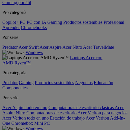
Gaming portátil
Pro categoría
Copilot+ PC
PC con IA
Gaming
Productos sostenibles
Profesional
Aprender
Chromebooks
Por serie
Predator
Acer Swift
Acer Aspire
Acer Nitro
Acer TravelMate
Windows
Laptops Acer con
AMD Ryzen™
Pro categoría
Predator
Gaming
Productos sostenibles
Negocios
Educación
Componentes
Por serie
Acer Aspire todo en uno
Computadoras de escritorio clásicas Acer
Aspire
Nitro
Computadoras de escritorio Acer Veriton para negocios
Acer Veriton todo en uno
Estación de trabajo Acer Veriton
Add-In-
One
Chromebox
Mini PC
Windows