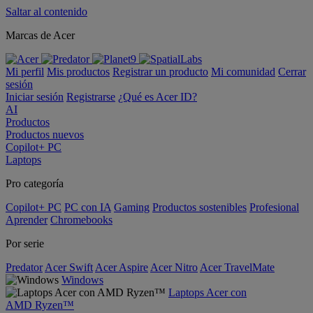
Saltar al contenido
Marcas de Acer
Mi perfil
Mis productos
Registrar un producto
Mi comunidad
Cerrar
sesión
Iniciar sesión
Registrarse
¿Qué es Acer ID?
AI
Productos
Productos nuevos
Copilot+ PC
Laptops
Pro categoría
Copilot+ PC
PC con IA
Gaming
Productos sostenibles
Profesional
Aprender
Chromebooks
Por serie
Predator
Acer Swift
Acer Aspire
Acer Nitro
Acer TravelMate
Windows
Laptops Acer con
AMD Ryzen™