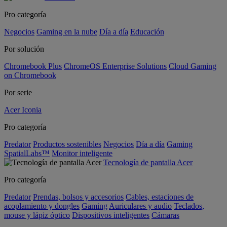
Pro categoría
Negocios
Gaming en la nube
Día a día
Educación
Por solución
Chromebook Plus
ChromeOS Enterprise Solutions
Cloud Gaming
on Chromebook
Por serie
Acer Iconia
Pro categoría
Predator
Productos sostenibles
Negocios
Día a día
Gaming
SpatialLabs™
Monitor inteligente
Tecnología de pantalla Acer
Pro categoría
Predator
Prendas, bolsos y accesorios
Cables, estaciones de
acoplamiento y dongles
Gaming
Auriculares y audio
Teclados,
mouse y lápiz óptico
Dispositivos inteligentes
Cámaras