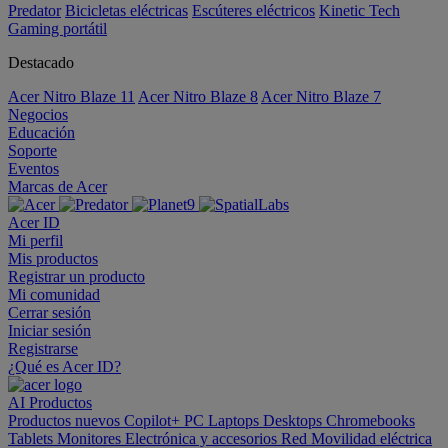
Predator
Bicicletas eléctricas
Escúteres eléctricos
Kinetic Tech
Gaming portátil
Destacado
Acer Nitro Blaze 11
Acer Nitro Blaze 8
Acer Nitro Blaze 7
Negocios
Educación
Soporte
Eventos
Marcas de Acer
Acer ID
Mi perfil
Mis productos
Registrar un producto
Mi comunidad
Cerrar sesión
Iniciar sesión
Registrarse
¿Qué es Acer ID?
AI
Productos
Productos nuevos
Copilot+ PC
Laptops
Desktops
Chromebooks
Tablets
Monitores
Electrónica y accesorios
Red
Movilidad eléctrica