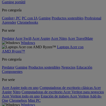
Gaming portátil
Pro categoría
Copilot+ PC
PC con IA
Gaming
Productos sostenibles
Profesional
Aprender
Chromebooks
Por serie
Predator
Acer Swift
Acer Aspire
Acer Nitro
Acer TravelMate
Windows
Laptops Acer con
AMD Ryzen™
Pro categoría
Predator
Gaming
Productos sostenibles
Negocios
Educación
Componentes
Por serie
Acer Aspire todo en uno
Computadoras de escritorio clásicas Acer
Aspire
Nitro
Computadoras de escritorio Acer Veriton para negocios
Acer Veriton todo en uno
Estación de trabajo Acer Veriton
Add-In-
One
Chromebox
Mini PC
Windows