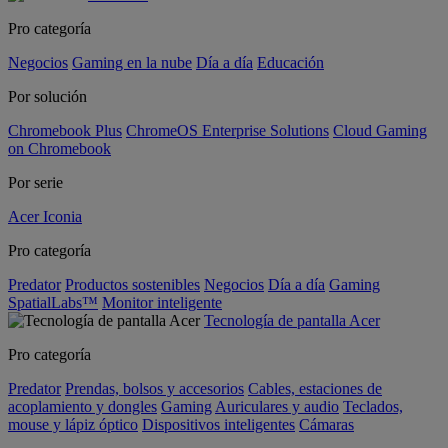
Pro categoría
Negocios
Gaming en la nube
Día a día
Educación
Por solución
Chromebook Plus
ChromeOS Enterprise Solutions
Cloud Gaming
on Chromebook
Por serie
Acer Iconia
Pro categoría
Predator
Productos sostenibles
Negocios
Día a día
Gaming
SpatialLabs™
Monitor inteligente
Tecnología de pantalla Acer
Pro categoría
Predator
Prendas, bolsos y accesorios
Cables, estaciones de
acoplamiento y dongles
Gaming
Auriculares y audio
Teclados,
mouse y lápiz óptico
Dispositivos inteligentes
Cámaras