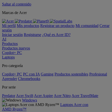
Saltar al contenido
Marcas de Acer
Mi perfil
Mis productos
Registrar un producto
Mi comunidad
Cerrar
sesión
Iniciar sesión
Registrarse
¿Qué es Acer ID?
AI
Productos
Productos nuevos
Copilot+ PC
Laptops
Pro categoría
Copilot+ PC
PC con IA
Gaming
Productos sostenibles
Profesional
Aprender
Chromebooks
Por serie
Predator
Acer Swift
Acer Aspire
Acer Nitro
Acer TravelMate
Windows
Laptops Acer con
AMD Ryzen™