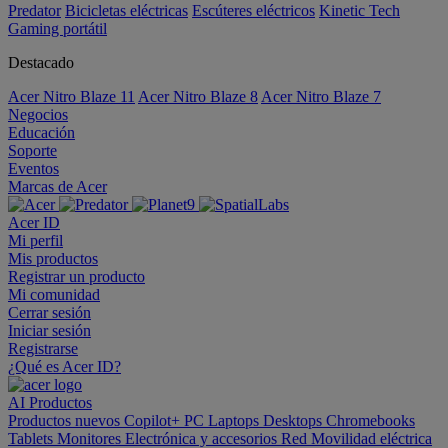
Predator
Bicicletas eléctricas
Escúteres eléctricos
Kinetic Tech
Gaming portátil
Destacado
Acer Nitro Blaze 11
Acer Nitro Blaze 8
Acer Nitro Blaze 7
Negocios
Educación
Soporte
Eventos
Marcas de Acer
Acer ID
Mi perfil
Mis productos
Registrar un producto
Mi comunidad
Cerrar sesión
Iniciar sesión
Registrarse
¿Qué es Acer ID?
AI
Productos
Productos nuevos
Copilot+ PC
Laptops
Desktops
Chromebooks
Tablets
Monitores
Electrónica y accesorios
Red
Movilidad eléctrica