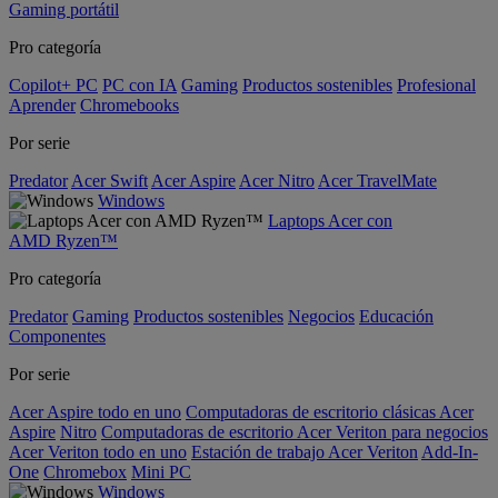
Gaming portátil
Pro categoría
Copilot+ PC
PC con IA
Gaming
Productos sostenibles
Profesional
Aprender
Chromebooks
Por serie
Predator
Acer Swift
Acer Aspire
Acer Nitro
Acer TravelMate
Windows
Laptops Acer con
AMD Ryzen™
Pro categoría
Predator
Gaming
Productos sostenibles
Negocios
Educación
Componentes
Por serie
Acer Aspire todo en uno
Computadoras de escritorio clásicas Acer
Aspire
Nitro
Computadoras de escritorio Acer Veriton para negocios
Acer Veriton todo en uno
Estación de trabajo Acer Veriton
Add-In-
One
Chromebox
Mini PC
Windows