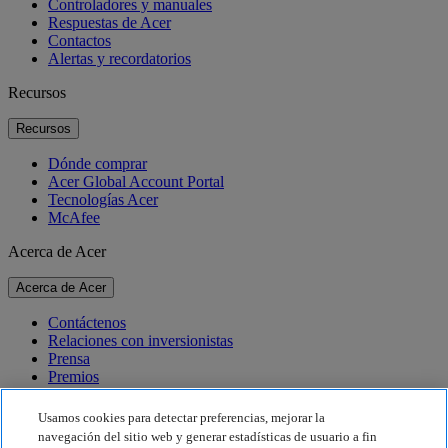
Controladores y manuales
Respuestas de Acer
Contactos
Alertas y recordatorios
Recursos
Recursos
Dónde comprar
Acer Global Account Portal
Tecnologías Acer
McAfee
Acerca de Acer
Acerca de Acer
Contáctenos
Relaciones con inversionistas
Prensa
Premios
Eventos
Usamos cookies para detectar preferencias, mejorar la
Sostenibilidad
navegación del sitio web y generar estadísticas de usuario a fin