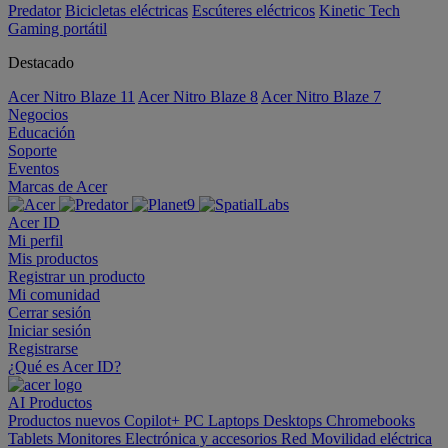
Predator
Bicicletas eléctricas
Escúteres eléctricos
Kinetic Tech
Gaming portátil
Destacado
Acer Nitro Blaze 11
Acer Nitro Blaze 8
Acer Nitro Blaze 7
Negocios
Educación
Soporte
Eventos
Marcas de Acer
Acer ID
Mi perfil
Mis productos
Registrar un producto
Mi comunidad
Cerrar sesión
Iniciar sesión
Registrarse
¿Qué es Acer ID?
AI
Productos
Productos nuevos
Copilot+ PC
Laptops
Desktops
Chromebooks
Tablets
Monitores
Electrónica y accesorios
Red
Movilidad eléctrica