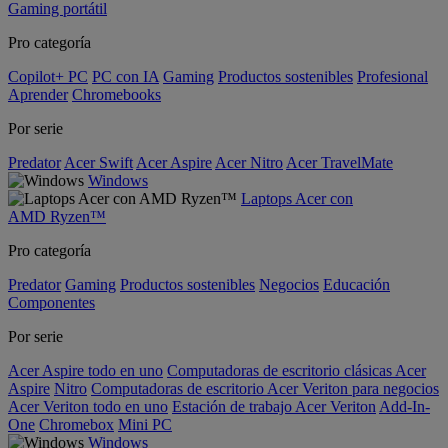
Gaming portátil
Pro categoría
Copilot+ PC
PC con IA
Gaming
Productos sostenibles
Profesional
Aprender
Chromebooks
Por serie
Predator
Acer Swift
Acer Aspire
Acer Nitro
Acer TravelMate
Windows
Laptops Acer con
AMD Ryzen™
Pro categoría
Predator
Gaming
Productos sostenibles
Negocios
Educación
Componentes
Por serie
Acer Aspire todo en uno
Computadoras de escritorio clásicas Acer
Aspire
Nitro
Computadoras de escritorio Acer Veriton para negocios
Acer Veriton todo en uno
Estación de trabajo Acer Veriton
Add-In-
One
Chromebox
Mini PC
Windows