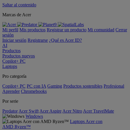
Saltar al contenido
Marcas de Acer
Mi perfil
Mis productos
Registrar un producto
Mi comunidad
Cerrar
sesión
Iniciar sesión
Registrarse
¿Qué es Acer ID?
AI
Productos
Productos nuevos
Copilot+ PC
Laptops
Pro categoría
Copilot+ PC
PC con IA
Gaming
Productos sostenibles
Profesional
Aprender
Chromebooks
Por serie
Predator
Acer Swift
Acer Aspire
Acer Nitro
Acer TravelMate
Windows
Laptops Acer con
AMD Ryzen™