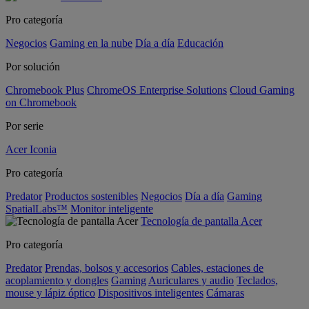
Pro categoría
Negocios
Gaming en la nube
Día a día
Educación
Por solución
Chromebook Plus
ChromeOS Enterprise Solutions
Cloud Gaming
on Chromebook
Por serie
Acer Iconia
Pro categoría
Predator
Productos sostenibles
Negocios
Día a día
Gaming
SpatialLabs™
Monitor inteligente
Tecnología de pantalla Acer
Pro categoría
Predator
Prendas, bolsos y accesorios
Cables, estaciones de
acoplamiento y dongles
Gaming
Auriculares y audio
Teclados,
mouse y lápiz óptico
Dispositivos inteligentes
Cámaras