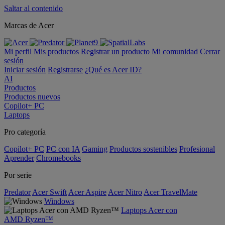
Saltar al contenido
Marcas de Acer
Mi perfil
Mis productos
Registrar un producto
Mi comunidad
Cerrar
sesión
Iniciar sesión
Registrarse
¿Qué es Acer ID?
AI
Productos
Productos nuevos
Copilot+ PC
Laptops
Pro categoría
Copilot+ PC
PC con IA
Gaming
Productos sostenibles
Profesional
Aprender
Chromebooks
Por serie
Predator
Acer Swift
Acer Aspire
Acer Nitro
Acer TravelMate
Windows
Laptops Acer con
AMD Ryzen™