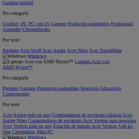
Gaming portátil
Pro categoría
Copilot+ PC
PC con IA
Gaming
Productos sostenibles
Profesional
Aprender
Chromebooks
Por serie
Predator
Acer Swift
Acer Aspire
Acer Nitro
Acer TravelMate
Windows
Laptops Acer con
AMD Ryzen™
Pro categoría
Predator
Gaming
Productos sostenibles
Negocios
Educación
Componentes
Por serie
Acer Aspire todo en uno
Computadoras de escritorio clásicas Acer
Aspire
Nitro
Computadoras de escritorio Acer Veriton para negocios
Acer Veriton todo en uno
Estación de trabajo Acer Veriton
Add-In-
One
Chromebox
Mini PC
Windows