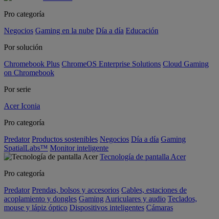
Pro categoría
Negocios
Gaming en la nube
Día a día
Educación
Por solución
Chromebook Plus
ChromeOS Enterprise Solutions
Cloud Gaming
on Chromebook
Por serie
Acer Iconia
Pro categoría
Predator
Productos sostenibles
Negocios
Día a día
Gaming
SpatialLabs™
Monitor inteligente
Tecnología de pantalla Acer
Pro categoría
Predator
Prendas, bolsos y accesorios
Cables, estaciones de
acoplamiento y dongles
Gaming
Auriculares y audio
Teclados,
mouse y lápiz óptico
Dispositivos inteligentes
Cámaras