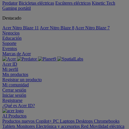
Predator
Bicicletas eléctricas
Escúteres eléctricos
Kinetic Tech
Gaming portátil
Destacado
Acer Nitro Blaze 11
Acer Nitro Blaze 8
Acer Nitro Blaze 7
Negocios
Educación
Soporte
Eventos
Marcas de Acer
Acer ID
Mi perfil
Mis productos
Registrar un producto
Mi comunidad
Cerrar sesión
Iniciar sesión
Registrarse
¿Qué es Acer ID?
AI
Productos
Productos nuevos
Copilot+ PC
Laptops
Desktops
Chromebooks
Tablets
Monitores
Electrónica y accesorios
Red
Movilidad eléctrica