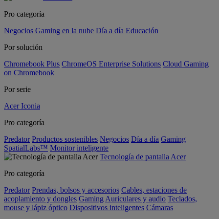
Pro categoría
Negocios
Gaming en la nube
Día a día
Educación
Por solución
Chromebook Plus
ChromeOS Enterprise Solutions
Cloud Gaming
on Chromebook
Por serie
Acer Iconia
Pro categoría
Predator
Productos sostenibles
Negocios
Día a día
Gaming
SpatialLabs™
Monitor inteligente
Tecnología de pantalla Acer
Pro categoría
Predator
Prendas, bolsos y accesorios
Cables, estaciones de
acoplamiento y dongles
Gaming
Auriculares y audio
Teclados,
mouse y lápiz óptico
Dispositivos inteligentes
Cámaras