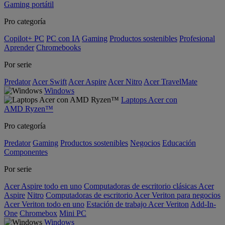
Gaming portátil
Pro categoría
Copilot+ PC
PC con IA
Gaming
Productos sostenibles
Profesional
Aprender
Chromebooks
Por serie
Predator
Acer Swift
Acer Aspire
Acer Nitro
Acer TravelMate
Windows
Laptops Acer con
AMD Ryzen™
Pro categoría
Predator
Gaming
Productos sostenibles
Negocios
Educación
Componentes
Por serie
Acer Aspire todo en uno
Computadoras de escritorio clásicas Acer
Aspire
Nitro
Computadoras de escritorio Acer Veriton para negocios
Acer Veriton todo en uno
Estación de trabajo Acer Veriton
Add-In-
One
Chromebox
Mini PC
Windows