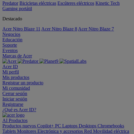
Predator
Bicicletas eléctricas
Escúteres eléctricos
Kinetic Tech
Gaming portátil
Destacado
Acer Nitro Blaze 11
Acer Nitro Blaze 8
Acer Nitro Blaze 7
Negocios
Educación
Soporte
Eventos
Marcas de Acer
Acer ID
Mi perfil
Mis productos
Registrar un producto
Mi comunidad
Cerrar sesión
Iniciar sesión
Registrarse
¿Qué es Acer ID?
AI
Productos
Productos nuevos
Copilot+ PC
Laptops
Desktops
Chromebooks
Tablets
Monitores
Electrónica y accesorios
Red
Movilidad eléctrica