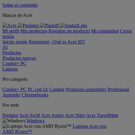
Saltar al contenido
Marcas de Acer
Mi perfil
Mis productos
Registrar un producto
Mi comunidad
Cerrar
sesión
Iniciar sesión
Registrarse
¿Qué es Acer ID?
AI
Productos
Productos nuevos
Copilot+ PC
Laptops
Pro categoría
Copilot+ PC
PC con IA
Gaming
Productos sostenibles
Profesional
Aprender
Chromebooks
Por serie
Predator
Acer Swift
Acer Aspire
Acer Nitro
Acer TravelMate
Windows
Laptops Acer con
AMD Ryzen™