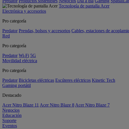
Predator
Productos sostenibles
Negocios
Día a día
Gaming
SpatialL
Tecnología de pantalla Acer
Electrónica y accesorios
Pro categoría
Predator
Prendas, bolsos y accesorios
Cables, estaciones de acoplami
Red
Pro categoría
Predator
Wi-Fi
5G
Movilidad eléctrica
Pro categoría
Predator
Bicicletas eléctricas
Escúteres eléctricos
Kinetic Tech
Gaming portátil
Destacado
Acer Nitro Blaze 11
Acer Nitro Blaze 8
Acer Nitro Blaze 7
Negocios
Educación
Soporte
Eventos