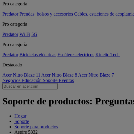
Pro categoría
Predator
Prendas, bolsos y accesorios
Cables, estaciones de acoplami
Pro categoría
Predator
Wi-Fi
5G
Pro categoría
Predator
Bicicletas eléctricas
Escúteres eléctricos
Kinetic Tech
Destacado
Acer Nitro Blaze 11
Acer Nitro Blaze 8
Acer Nitro Blaze 7
Negocios
Educación
Soporte
Eventos
Soporte de productos: Preguntas
Hogar
Soporte
Soporte para productos
Aspire 5332