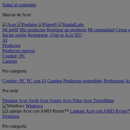
Saltar al contenido
Marcas de Acer
Mi perfil
Mis productos
Registrar un producto
Mi comunidad
Cerrar 
Iniciar sesión
Registrarse
¿Qué es Acer ID?
AI
Productos
Productos nuevos
Copilot+ PC
Laptops
Pro categoría
Copilot+ PC
PC con IA
Gaming
Productos sostenibles
Profesional
Ap
Por serie
Predator
Acer Swift
Acer Aspire
Acer Nitro
Acer TravelMate
Windows
Laptops Acer con AMD Ryzen
Desktops
Pro categoría