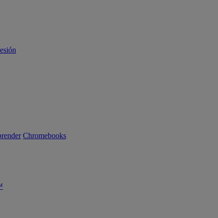
sesión
render
Chromebooks
™