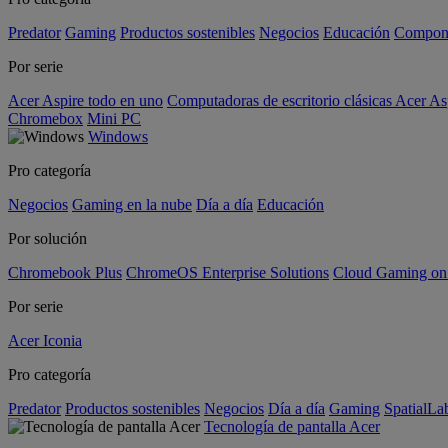
Predator
Gaming
Productos sostenibles
Negocios
Educación
Compon
Por serie
Acer Aspire todo en uno
Computadoras de escritorio clásicas Acer As
Chromebox
Mini PC
Windows
Pro categoría
Negocios
Gaming en la nube
Día a día
Educación
Por solución
Chromebook Plus
ChromeOS Enterprise Solutions
Cloud Gaming o
Por serie
Acer Iconia
Pro categoría
Predator
Productos sostenibles
Negocios
Día a día
Gaming
SpatialL
Tecnología de pantalla Acer