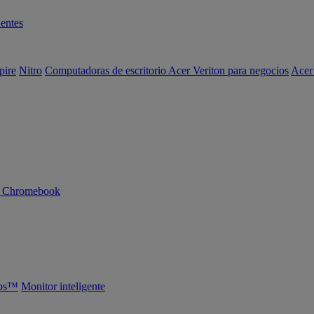
entes
pire
Nitro
Computadoras de escritorio Acer Veriton para negocios
Acer
n Chromebook
abs™
Monitor inteligente