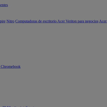
entes
pire
Nitro
Computadoras de escritorio Acer Veriton para negocios
Acer
n Chromebook