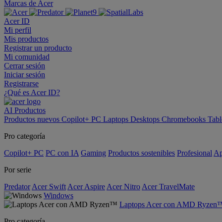
Marcas de Acer
Acer ID
Mi perfil
Mis productos
Registrar un producto
Mi comunidad
Cerrar sesión
Iniciar sesión
Registrarse
¿Qué es Acer ID?
AI
Productos
Productos nuevos
Copilot+ PC
Laptops
Desktops
Chromebooks
Tabl
Pro categoría
Copilot+ PC
PC con IA
Gaming
Productos sostenibles
Profesional
Ap
Por serie
Predator
Acer Swift
Acer Aspire
Acer Nitro
Acer TravelMate
Windows
Laptops Acer con AMD Ryzen
Pro categoría