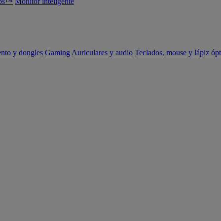
abs™
Monitor inteligente
ento y dongles
Gaming
Auriculares y audio
Teclados, mouse y lápiz ópt