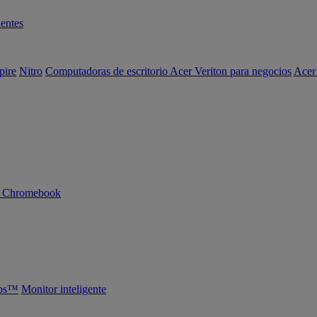
entes
pire
Nitro
Computadoras de escritorio Acer Veriton para negocios
Acer
n Chromebook
abs™
Monitor inteligente