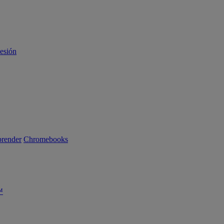
sesión
render
Chromebooks
™