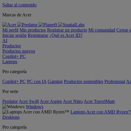
Saltar al contenido
Marcas de Acer
Mi perfil
Mis productos
Registrar un producto
Mi comunidad
Cerrar 
Iniciar sesión
Registrarse
¿Qué es Acer ID?
AI
Productos
Productos nuevos
Copilot+ PC
Laptops
Pro categoría
Copilot+ PC
PC con IA
Gaming
Productos sostenibles
Profesional
Ap
Por serie
Predator
Acer Swift
Acer Aspire
Acer Nitro
Acer TravelMate
Windows
Laptops Acer con AMD Ryzen
Desktops
Pro categoría