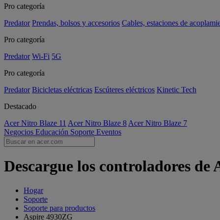
Pro categoría
Predator
Prendas, bolsos y accesorios
Cables, estaciones de acoplami
Pro categoría
Predator
Wi-Fi
5G
Pro categoría
Predator
Bicicletas eléctricas
Escúteres eléctricos
Kinetic Tech
Destacado
Acer Nitro Blaze 11
Acer Nitro Blaze 8
Acer Nitro Blaze 7
Negocios
Educación
Soporte
Eventos
Descargue los controladores de
Hogar
Soporte
Soporte para productos
Aspire 4930ZG