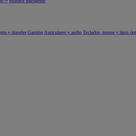
abs™
Monitor inteligente
ento y dongles
Gaming
Auriculares y audio
Teclados, mouse y lápiz ópt