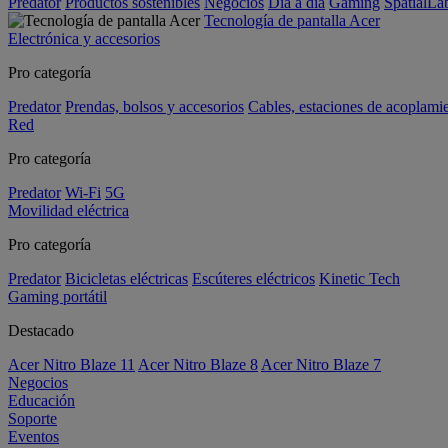
Predator
Productos sostenibles
Negocios
Día a día
Gaming
SpatialL
Tecnología de pantalla Acer
Electrónica y accesorios
Pro categoría
Predator
Prendas, bolsos y accesorios
Cables, estaciones de acoplami
Red
Pro categoría
Predator
Wi-Fi
5G
Movilidad eléctrica
Pro categoría
Predator
Bicicletas eléctricas
Escúteres eléctricos
Kinetic Tech
Gaming portátil
Destacado
Acer Nitro Blaze 11
Acer Nitro Blaze 8
Acer Nitro Blaze 7
Negocios
Educación
Soporte
Eventos