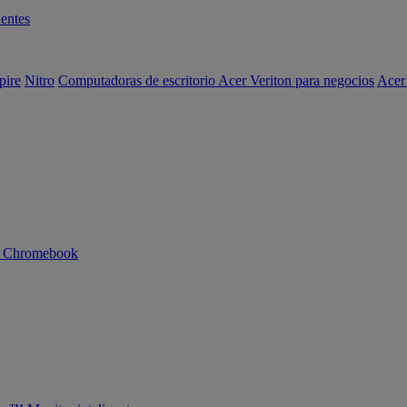
entes
pire
Nitro
Computadoras de escritorio Acer Veriton para negocios
Acer
n Chromebook