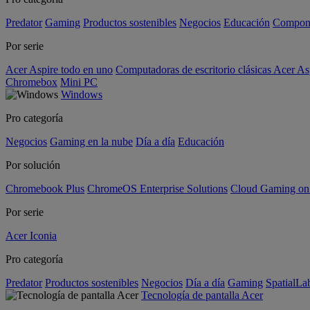
Predator
Gaming
Productos sostenibles
Negocios
Educación
Compon
Por serie
Acer Aspire todo en uno
Computadoras de escritorio clásicas Acer As
Chromebox
Mini PC
Windows
Pro categoría
Negocios
Gaming en la nube
Día a día
Educación
Por solución
Chromebook Plus
ChromeOS Enterprise Solutions
Cloud Gaming o
Por serie
Acer Iconia
Pro categoría
Predator
Productos sostenibles
Negocios
Día a día
Gaming
SpatialL
Tecnología de pantalla Acer