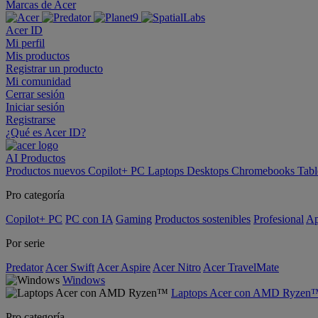
Marcas de Acer
Acer ID
Mi perfil
Mis productos
Registrar un producto
Mi comunidad
Cerrar sesión
Iniciar sesión
Registrarse
¿Qué es Acer ID?
AI
Productos
Productos nuevos
Copilot+ PC
Laptops
Desktops
Chromebooks
Tabl
Pro categoría
Copilot+ PC
PC con IA
Gaming
Productos sostenibles
Profesional
Ap
Por serie
Predator
Acer Swift
Acer Aspire
Acer Nitro
Acer TravelMate
Windows
Laptops Acer con AMD Ryzen
Pro categoría