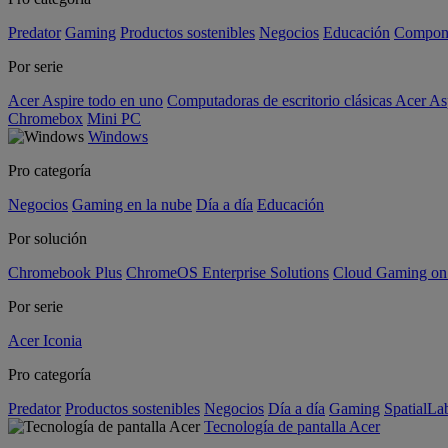
Predator
Gaming
Productos sostenibles
Negocios
Educación
Compon
Por serie
Acer Aspire todo en uno
Computadoras de escritorio clásicas Acer As
Chromebox
Mini PC
Windows
Pro categoría
Negocios
Gaming en la nube
Día a día
Educación
Por solución
Chromebook Plus
ChromeOS Enterprise Solutions
Cloud Gaming o
Por serie
Acer Iconia
Pro categoría
Predator
Productos sostenibles
Negocios
Día a día
Gaming
SpatialL
Tecnología de pantalla Acer