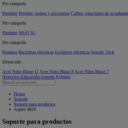
Pro categoría
Predator
Prendas, bolsos y accesorios
Cables, estaciones de acoplami
Pro categoría
Predator
Wi-Fi
5G
Pro categoría
Predator
Bicicletas eléctricas
Escúteres eléctricos
Kinetic Tech
Destacado
Acer Nitro Blaze 11
Acer Nitro Blaze 8
Acer Nitro Blaze 7
Negocios
Educación
Soporte
Eventos
Hogar
Soporte
Soporte para productos
Aspire 4820
Soporte para productos