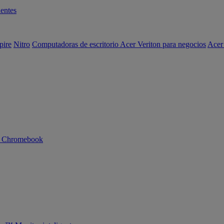
entes
pire
Nitro
Computadoras de escritorio Acer Veriton para negocios
Acer
n Chromebook