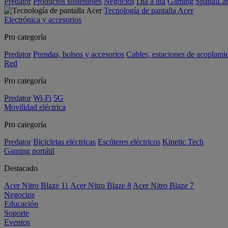
Predator
Productos sostenibles
Negocios
Día a día
Gaming
SpatialL
Tecnología de pantalla Acer
Electrónica y accesorios
Pro categoría
Predator
Prendas, bolsos y accesorios
Cables, estaciones de acoplami
Red
Pro categoría
Predator
Wi-Fi
5G
Movilidad eléctrica
Pro categoría
Predator
Bicicletas eléctricas
Escúteres eléctricos
Kinetic Tech
Gaming portátil
Destacado
Acer Nitro Blaze 11
Acer Nitro Blaze 8
Acer Nitro Blaze 7
Negocios
Educación
Soporte
Eventos