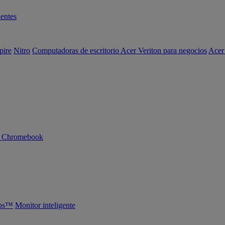
entes
pire
Nitro
Computadoras de escritorio Acer Veriton para negocios
Acer
n Chromebook
abs™
Monitor inteligente