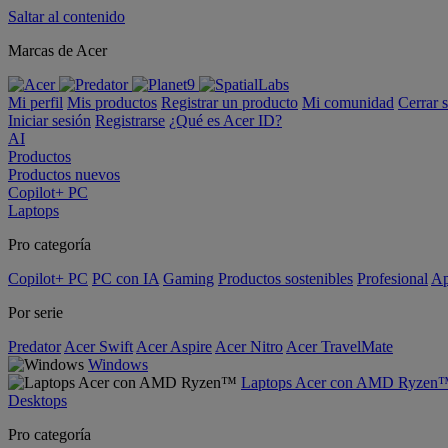
Saltar al contenido
Marcas de Acer
Mi perfil
Mis productos
Registrar un producto
Mi comunidad
Cerrar 
Iniciar sesión
Registrarse
¿Qué es Acer ID?
AI
Productos
Productos nuevos
Copilot+ PC
Laptops
Pro categoría
Copilot+ PC
PC con IA
Gaming
Productos sostenibles
Profesional
Ap
Por serie
Predator
Acer Swift
Acer Aspire
Acer Nitro
Acer TravelMate
Windows
Laptops Acer con AMD Ryzen
Desktops
Pro categoría