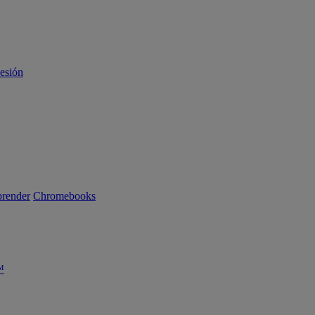
sesión
render
Chromebooks
™