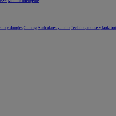
abs™
Monitor inteligente
ento y dongles
Gaming
Auriculares y audio
Teclados, mouse y lápiz ópt