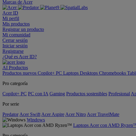
Marcas de Acer
Acer ID
Mi perfil
Mis productos
Registrar un producto
Mi comunidad
Cerrar sesión
Iniciar sesión
Registrarse
¿Qué es Acer ID?
AI
Productos
Productos nuevos
Copilot+ PC
Laptops
Desktops
Chromebooks
Tabl
Pro categoría
Copilot+ PC
PC con IA
Gaming
Productos sostenibles
Profesional
Ap
Por serie
Predator
Acer Swift
Acer Aspire
Acer Nitro
Acer TravelMate
Windows
Laptops Acer con AMD Ryzen
Pro categoría