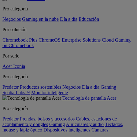
Pro categoría
Negocios
Gaming en la nube
Día a día
Educación
Por solución
Chromebook Plus
ChromeOS Enterprise Solutions
Cloud Gaming
on Chromebook
Por serie
Acer Iconia
Pro categoría
Predator
Productos sostenibles
Negocios
Día a día
Gaming
SpatialLabs™
Monitor inteligente
Tecnología de pantalla Acer
Pro categoría
Predator
Prendas, bolsos y accesorios
Cables, estaciones de
acoplamiento y dongles
Gaming
Auriculares y audio
Teclados,
mouse y lápiz óptico
Dispositivos inteligentes
Cámaras