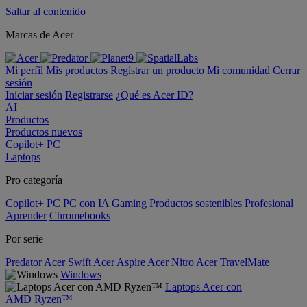
Saltar al contenido
Marcas de Acer
Mi perfil
Mis productos
Registrar un producto
Mi comunidad
Cerrar
sesión
Iniciar sesión
Registrarse
¿Qué es Acer ID?
AI
Productos
Productos nuevos
Copilot+ PC
Laptops
Pro categoría
Copilot+ PC
PC con IA
Gaming
Productos sostenibles
Profesional
Aprender
Chromebooks
Por serie
Predator
Acer Swift
Acer Aspire
Acer Nitro
Acer TravelMate
Windows
Laptops Acer con
AMD Ryzen™