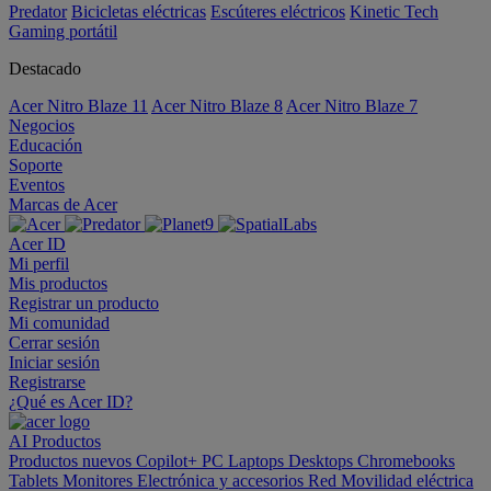
Predator
Bicicletas eléctricas
Escúteres eléctricos
Kinetic Tech
Gaming portátil
Destacado
Acer Nitro Blaze 11
Acer Nitro Blaze 8
Acer Nitro Blaze 7
Negocios
Educación
Soporte
Eventos
Marcas de Acer
Acer ID
Mi perfil
Mis productos
Registrar un producto
Mi comunidad
Cerrar sesión
Iniciar sesión
Registrarse
¿Qué es Acer ID?
AI
Productos
Productos nuevos
Copilot+ PC
Laptops
Desktops
Chromebooks
Tablets
Monitores
Electrónica y accesorios
Red
Movilidad eléctrica