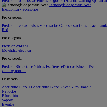
Predator
Productos sostenibles
Negocios
Día a día
Gaming
SpatialL
Tecnología de pantalla Acer
Electrónica y accesorios
Pro categoría
Predator
Prendas, bolsos y accesorios
Cables, estaciones de acoplami
Red
Pro categoría
Predator
Wi-Fi
5G
Movilidad eléctrica
Pro categoría
Predator
Bicicletas eléctricas
Escúteres eléctricos
Kinetic Tech
Gaming portátil
Destacado
Acer Nitro Blaze 11
Acer Nitro Blaze 8
Acer Nitro Blaze 7
Negocios
Educación
Soporte
Eventos