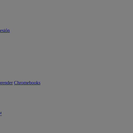
sesión
render
Chromebooks
™