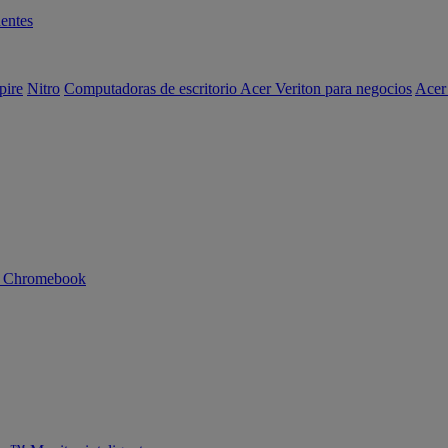
entes
pire
Nitro
Computadoras de escritorio Acer Veriton para negocios
Acer
n Chromebook