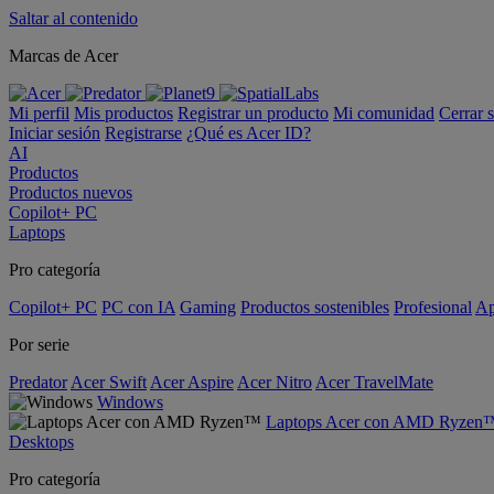
Saltar al contenido
Marcas de Acer
Mi perfil
Mis productos
Registrar un producto
Mi comunidad
Cerrar 
Iniciar sesión
Registrarse
¿Qué es Acer ID?
AI
Productos
Productos nuevos
Copilot+ PC
Laptops
Pro categoría
Copilot+ PC
PC con IA
Gaming
Productos sostenibles
Profesional
Ap
Por serie
Predator
Acer Swift
Acer Aspire
Acer Nitro
Acer TravelMate
Windows
Laptops Acer con AMD Ryzen
Desktops
Pro categoría