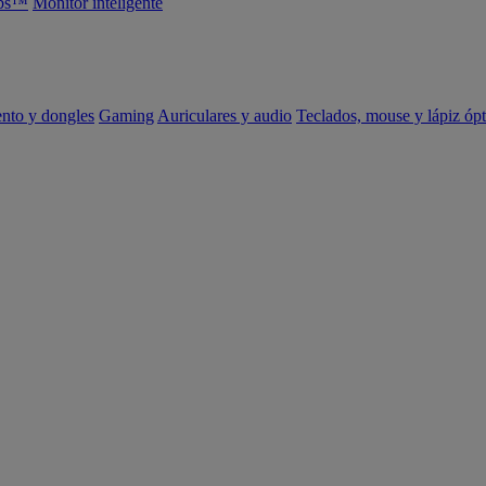
abs™
Monitor inteligente
ento y dongles
Gaming
Auriculares y audio
Teclados, mouse y lápiz ópt