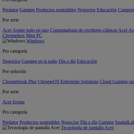
Predator
Gaming
Productos sostenibles
Negocios
Educación
Compon
Por serie
Acer Aspire todo en uno
Computadoras de escritorio clásicas Acer As
Chromebox
Mini PC
Windows
Pro categoría
Negocios
Gaming en la nube
Día a día
Educación
Por solución
Chromebook Plus
ChromeOS Enterprise Solutions
Cloud Gaming o
Por serie
Acer Iconia
Pro categoría
Predator
Productos sostenibles
Negocios
Día a día
Gaming
SpatialL
Tecnología de pantalla Acer