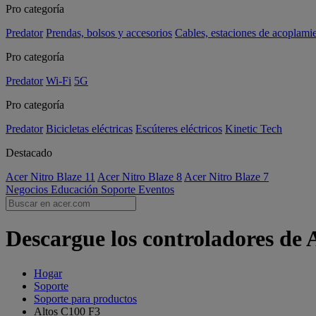
Pro categoría
Predator
Prendas, bolsos y accesorios
Cables, estaciones de acoplami
Pro categoría
Predator
Wi-Fi
5G
Pro categoría
Predator
Bicicletas eléctricas
Escúteres eléctricos
Kinetic Tech
Destacado
Acer Nitro Blaze 11
Acer Nitro Blaze 8
Acer Nitro Blaze 7
Negocios
Educación
Soporte
Eventos
Descargue los controladores de 
Hogar
Soporte
Soporte para productos
Altos C100 F3