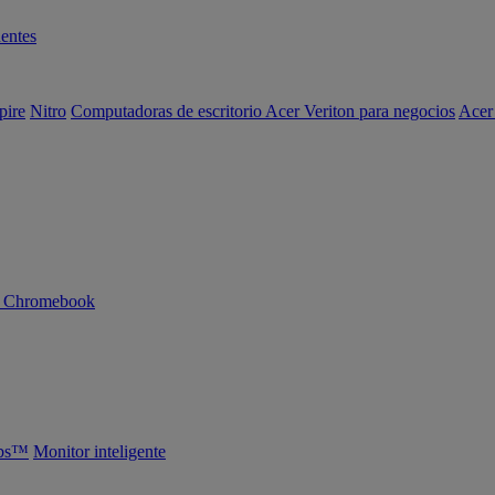
entes
pire
Nitro
Computadoras de escritorio Acer Veriton para negocios
Acer
n Chromebook
abs™
Monitor inteligente