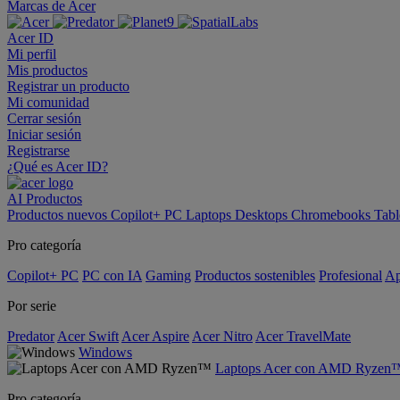
Marcas de Acer
Acer ID
Mi perfil
Mis productos
Registrar un producto
Mi comunidad
Cerrar sesión
Iniciar sesión
Registrarse
¿Qué es Acer ID?
AI
Productos
Productos nuevos
Copilot+ PC
Laptops
Desktops
Chromebooks
Tabl
Pro categoría
Copilot+ PC
PC con IA
Gaming
Productos sostenibles
Profesional
Ap
Por serie
Predator
Acer Swift
Acer Aspire
Acer Nitro
Acer TravelMate
Windows
Laptops Acer con AMD Ryzen
Pro categoría