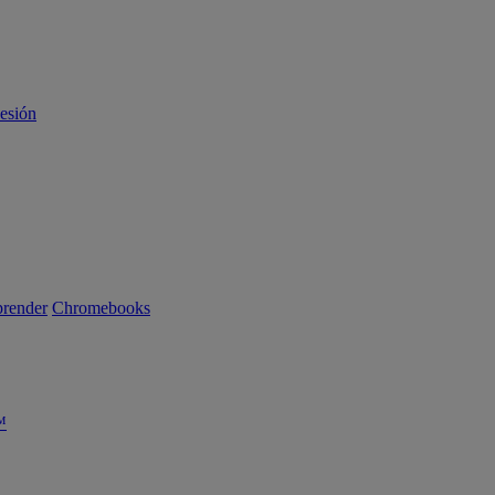
sesión
render
Chromebooks
™