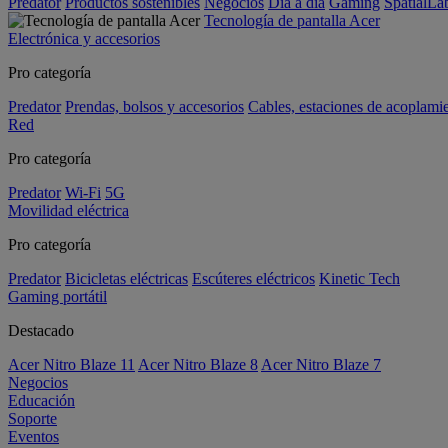
Predator
Productos sostenibles
Negocios
Día a día
Gaming
SpatialL
Tecnología de pantalla Acer
Electrónica y accesorios
Pro categoría
Predator
Prendas, bolsos y accesorios
Cables, estaciones de acoplami
Red
Pro categoría
Predator
Wi-Fi
5G
Movilidad eléctrica
Pro categoría
Predator
Bicicletas eléctricas
Escúteres eléctricos
Kinetic Tech
Gaming portátil
Destacado
Acer Nitro Blaze 11
Acer Nitro Blaze 8
Acer Nitro Blaze 7
Negocios
Educación
Soporte
Eventos