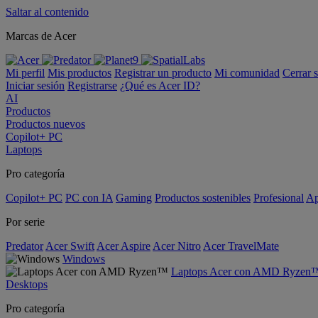
Saltar al contenido
Marcas de Acer
Mi perfil
Mis productos
Registrar un producto
Mi comunidad
Cerrar 
Iniciar sesión
Registrarse
¿Qué es Acer ID?
AI
Productos
Productos nuevos
Copilot+ PC
Laptops
Pro categoría
Copilot+ PC
PC con IA
Gaming
Productos sostenibles
Profesional
Ap
Por serie
Predator
Acer Swift
Acer Aspire
Acer Nitro
Acer TravelMate
Windows
Laptops Acer con AMD Ryzen
Desktops
Pro categoría