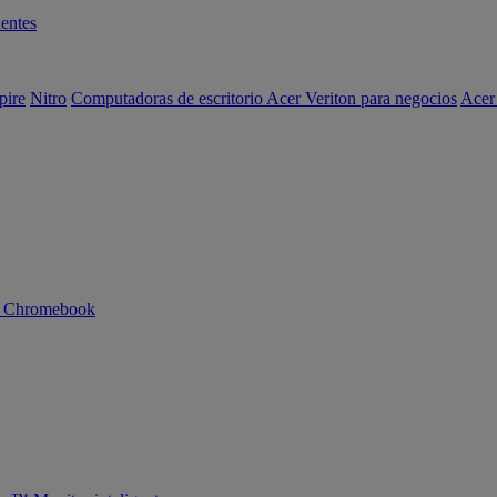
entes
pire
Nitro
Computadoras de escritorio Acer Veriton para negocios
Acer
n Chromebook