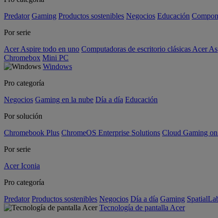
Predator
Gaming
Productos sostenibles
Negocios
Educación
Compon
Por serie
Acer Aspire todo en uno
Computadoras de escritorio clásicas Acer As
Chromebox
Mini PC
Windows
Pro categoría
Negocios
Gaming en la nube
Día a día
Educación
Por solución
Chromebook Plus
ChromeOS Enterprise Solutions
Cloud Gaming o
Por serie
Acer Iconia
Pro categoría
Predator
Productos sostenibles
Negocios
Día a día
Gaming
SpatialL
Tecnología de pantalla Acer