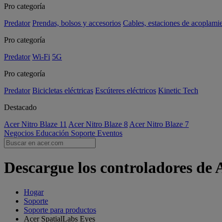
Pro categoría
Predator
Prendas, bolsos y accesorios
Cables, estaciones de acoplami
Pro categoría
Predator
Wi-Fi
5G
Pro categoría
Predator
Bicicletas eléctricas
Escúteres eléctricos
Kinetic Tech
Destacado
Acer Nitro Blaze 11
Acer Nitro Blaze 8
Acer Nitro Blaze 7
Negocios
Educación
Soporte
Eventos
Descargue los controladores de 
Hogar
Soporte
Soporte para productos
Acer SpatialLabs Eyes