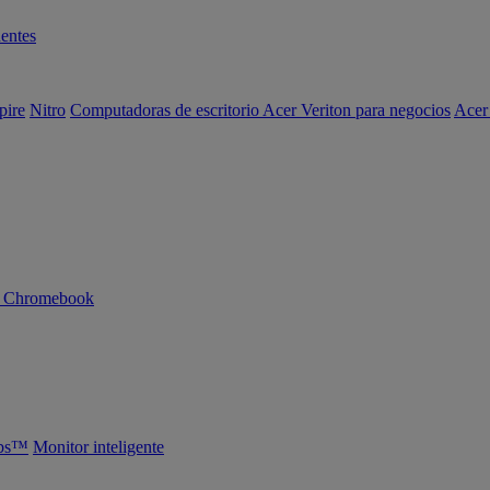
entes
pire
Nitro
Computadoras de escritorio Acer Veriton para negocios
Acer
n Chromebook
abs™
Monitor inteligente