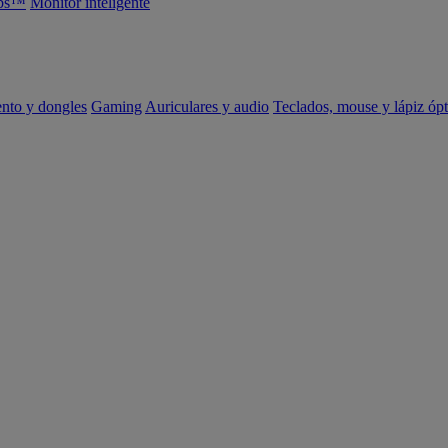
abs™
Monitor inteligente
ento y dongles
Gaming
Auriculares y audio
Teclados, mouse y lápiz ópt