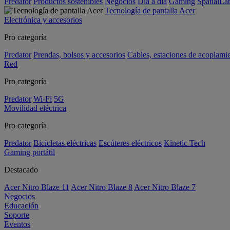
Predator
Productos sostenibles
Negocios
Día a día
Gaming
SpatialL
Tecnología de pantalla Acer
Electrónica y accesorios
Pro categoría
Predator
Prendas, bolsos y accesorios
Cables, estaciones de acoplami
Red
Pro categoría
Predator
Wi-Fi
5G
Movilidad eléctrica
Pro categoría
Predator
Bicicletas eléctricas
Escúteres eléctricos
Kinetic Tech
Gaming portátil
Destacado
Acer Nitro Blaze 11
Acer Nitro Blaze 8
Acer Nitro Blaze 7
Negocios
Educación
Soporte
Eventos