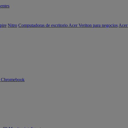
entes
pire
Nitro
Computadoras de escritorio Acer Veriton para negocios
Acer
n Chromebook