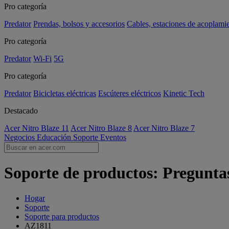
Pro categoría
Predator
Prendas, bolsos y accesorios
Cables, estaciones de acoplami
Pro categoría
Predator
Wi-Fi
5G
Pro categoría
Predator
Bicicletas eléctricas
Escúteres eléctricos
Kinetic Tech
Destacado
Acer Nitro Blaze 11
Acer Nitro Blaze 8
Acer Nitro Blaze 7
Negocios
Educación
Soporte
Eventos
Soporte de productos: Pregunta
Hogar
Soporte
Soporte para productos
AZ1811