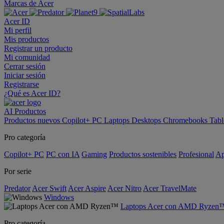
Marcas de Acer
Acer ID
Mi perfil
Mis productos
Registrar un producto
Mi comunidad
Cerrar sesión
Iniciar sesión
Registrarse
¿Qué es Acer ID?
AI
Productos
Productos nuevos
Copilot+ PC
Laptops
Desktops
Chromebooks
Tabl
Pro categoría
Copilot+ PC
PC con IA
Gaming
Productos sostenibles
Profesional
Ap
Por serie
Predator
Acer Swift
Acer Aspire
Acer Nitro
Acer TravelMate
Windows
Laptops Acer con AMD Ryzen
Pro categoría