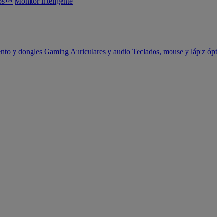
abs™
Monitor inteligente
ento y dongles
Gaming
Auriculares y audio
Teclados, mouse y lápiz ópt