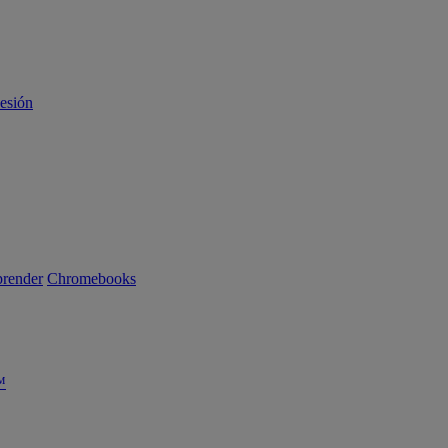
sesión
render
Chromebooks
™