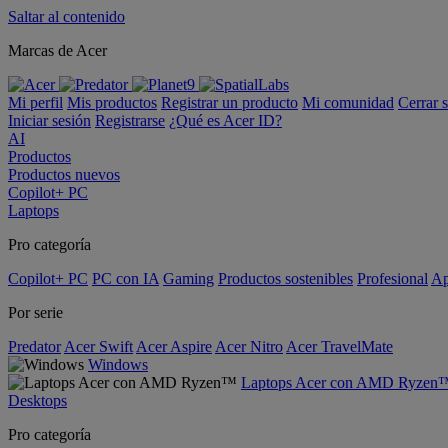
Saltar al contenido
Marcas de Acer
Mi perfil
Mis productos
Registrar un producto
Mi comunidad
Cerrar 
Iniciar sesión
Registrarse
¿Qué es Acer ID?
AI
Productos
Productos nuevos
Copilot+ PC
Laptops
Pro categoría
Copilot+ PC
PC con IA
Gaming
Productos sostenibles
Profesional
Ap
Por serie
Predator
Acer Swift
Acer Aspire
Acer Nitro
Acer TravelMate
Windows
Laptops Acer con AMD Ryzen
Desktops
Pro categoría