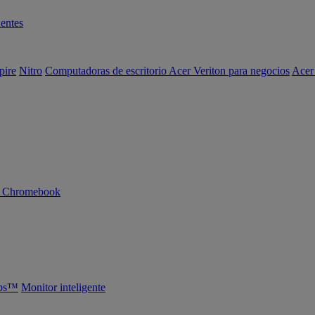
entes
pire
Nitro
Computadoras de escritorio Acer Veriton para negocios
Acer
n Chromebook
abs™
Monitor inteligente