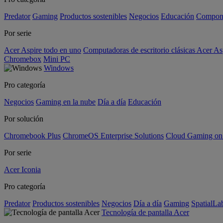
Predator
Gaming
Productos sostenibles
Negocios
Educación
Compon
Por serie
Acer Aspire todo en uno
Computadoras de escritorio clásicas Acer As
Chromebox
Mini PC
Windows
Pro categoría
Negocios
Gaming en la nube
Día a día
Educación
Por solución
Chromebook Plus
ChromeOS Enterprise Solutions
Cloud Gaming o
Por serie
Acer Iconia
Pro categoría
Predator
Productos sostenibles
Negocios
Día a día
Gaming
SpatialL
Tecnología de pantalla Acer