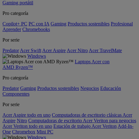
Gaming portátil
Pro categoría
Copilot+ PC
PC con IA
Gaming
Productos sostenibles
Profesional
Aprender
Chromebooks
Por serie
Predator
Acer Swift
Acer Aspire
Acer Nitro
Acer TravelMate
Windows
Laptops Acer con
AMD Ryzen™
Pro categoría
Predator
Gaming
Productos sostenibles
Negocios
Educación
Componentes
Por serie
Acer Aspire todo en uno
Computadoras de escritorio clásicas Acer
Aspire
Nitro
Computadoras de escritorio Acer Veriton para negocios
Acer Veriton todo en uno
Estación de trabajo Acer Veriton
Add-In-
One
Chromebox
Mini PC
Windows