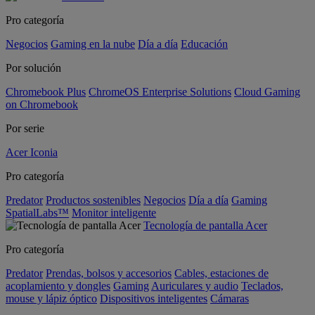
Pro categoría
Negocios
Gaming en la nube
Día a día
Educación
Por solución
Chromebook Plus
ChromeOS Enterprise Solutions
Cloud Gaming
on Chromebook
Por serie
Acer Iconia
Pro categoría
Predator
Productos sostenibles
Negocios
Día a día
Gaming
SpatialLabs™
Monitor inteligente
Tecnología de pantalla Acer
Pro categoría
Predator
Prendas, bolsos y accesorios
Cables, estaciones de
acoplamiento y dongles
Gaming
Auriculares y audio
Teclados,
mouse y lápiz óptico
Dispositivos inteligentes
Cámaras