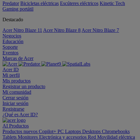
Predator
Bicicletas eléctricas
Escúteres eléctricos
Kinetic Tech
Gaming portátil
Destacado
Acer Nitro Blaze 11
Acer Nitro Blaze 8
Acer Nitro Blaze 7
Negocios
Educación
Soporte
Eventos
Marcas de Acer
Acer ID
Mi perfil
Mis productos
Registrar un producto
Mi comunidad
Cerrar sesión
Iniciar sesión
Registrarse
¿Qué es Acer ID?
AI
Productos
Productos nuevos
Copilot+ PC
Laptops
Desktops
Chromebooks
Tablets
Monitores
Electrónica y accesorios
Red
Movilidad eléctrica