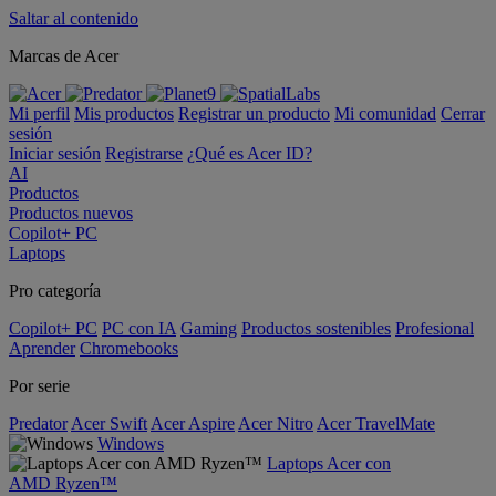
Saltar al contenido
Marcas de Acer
Mi perfil
Mis productos
Registrar un producto
Mi comunidad
Cerrar
sesión
Iniciar sesión
Registrarse
¿Qué es Acer ID?
AI
Productos
Productos nuevos
Copilot+ PC
Laptops
Pro categoría
Copilot+ PC
PC con IA
Gaming
Productos sostenibles
Profesional
Aprender
Chromebooks
Por serie
Predator
Acer Swift
Acer Aspire
Acer Nitro
Acer TravelMate
Windows
Laptops Acer con
AMD Ryzen™