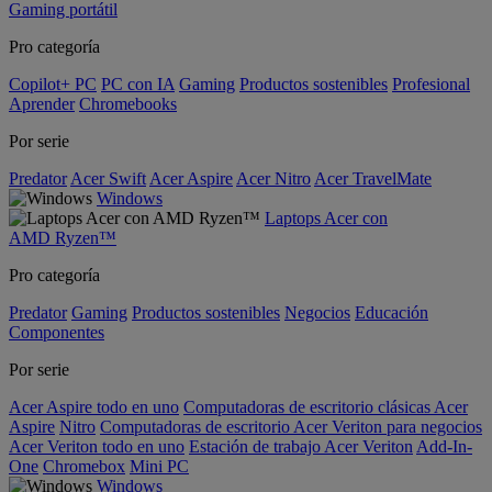
Gaming portátil
Pro categoría
Copilot+ PC
PC con IA
Gaming
Productos sostenibles
Profesional
Aprender
Chromebooks
Por serie
Predator
Acer Swift
Acer Aspire
Acer Nitro
Acer TravelMate
Windows
Laptops Acer con
AMD Ryzen™
Pro categoría
Predator
Gaming
Productos sostenibles
Negocios
Educación
Componentes
Por serie
Acer Aspire todo en uno
Computadoras de escritorio clásicas Acer
Aspire
Nitro
Computadoras de escritorio Acer Veriton para negocios
Acer Veriton todo en uno
Estación de trabajo Acer Veriton
Add-In-
One
Chromebox
Mini PC
Windows