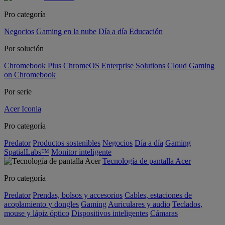
Pro categoría
Negocios
Gaming en la nube
Día a día
Educación
Por solución
Chromebook Plus
ChromeOS Enterprise Solutions
Cloud Gaming
on Chromebook
Por serie
Acer Iconia
Pro categoría
Predator
Productos sostenibles
Negocios
Día a día
Gaming
SpatialLabs™
Monitor inteligente
Tecnología de pantalla Acer
Pro categoría
Predator
Prendas, bolsos y accesorios
Cables, estaciones de
acoplamiento y dongles
Gaming
Auriculares y audio
Teclados,
mouse y lápiz óptico
Dispositivos inteligentes
Cámaras