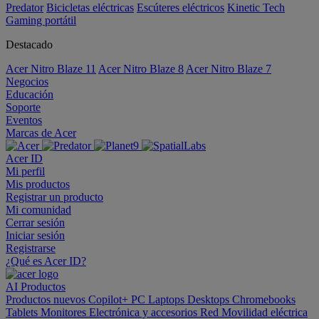
Predator
Bicicletas eléctricas
Escúteres eléctricos
Kinetic Tech
Gaming portátil
Destacado
Acer Nitro Blaze 11
Acer Nitro Blaze 8
Acer Nitro Blaze 7
Negocios
Educación
Soporte
Eventos
Marcas de Acer
Acer ID
Mi perfil
Mis productos
Registrar un producto
Mi comunidad
Cerrar sesión
Iniciar sesión
Registrarse
¿Qué es Acer ID?
AI
Productos
Productos nuevos
Copilot+ PC
Laptops
Desktops
Chromebooks
Tablets
Monitores
Electrónica y accesorios
Red
Movilidad eléctrica