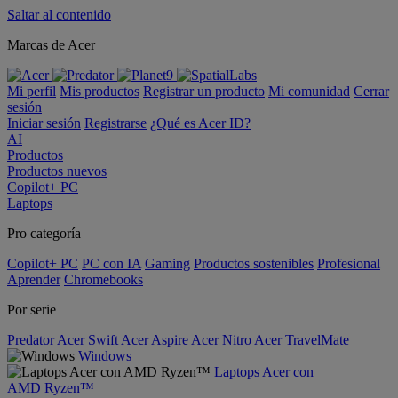
Saltar al contenido
Marcas de Acer
Mi perfil
Mis productos
Registrar un producto
Mi comunidad
Cerrar
sesión
Iniciar sesión
Registrarse
¿Qué es Acer ID?
AI
Productos
Productos nuevos
Copilot+ PC
Laptops
Pro categoría
Copilot+ PC
PC con IA
Gaming
Productos sostenibles
Profesional
Aprender
Chromebooks
Por serie
Predator
Acer Swift
Acer Aspire
Acer Nitro
Acer TravelMate
Windows
Laptops Acer con
AMD Ryzen™