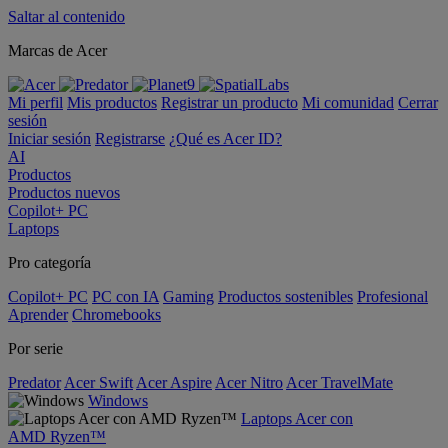
Saltar al contenido
Marcas de Acer
Mi perfil
Mis productos
Registrar un producto
Mi comunidad
Cerrar
sesión
Iniciar sesión
Registrarse
¿Qué es Acer ID?
AI
Productos
Productos nuevos
Copilot+ PC
Laptops
Pro categoría
Copilot+ PC
PC con IA
Gaming
Productos sostenibles
Profesional
Aprender
Chromebooks
Por serie
Predator
Acer Swift
Acer Aspire
Acer Nitro
Acer TravelMate
Windows
Laptops Acer con
AMD Ryzen™