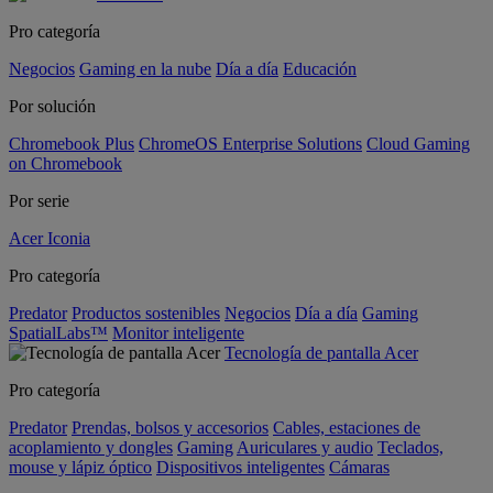
Pro categoría
Negocios
Gaming en la nube
Día a día
Educación
Por solución
Chromebook Plus
ChromeOS Enterprise Solutions
Cloud Gaming
on Chromebook
Por serie
Acer Iconia
Pro categoría
Predator
Productos sostenibles
Negocios
Día a día
Gaming
SpatialLabs™
Monitor inteligente
Tecnología de pantalla Acer
Pro categoría
Predator
Prendas, bolsos y accesorios
Cables, estaciones de
acoplamiento y dongles
Gaming
Auriculares y audio
Teclados,
mouse y lápiz óptico
Dispositivos inteligentes
Cámaras