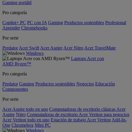
Gaming portátil
Pro categoría
Copilot+ PC
PC con IA
Gaming
Productos sostenibles
Profesional
Aprender
Chromebooks
Por serie
Predator
Acer Swift
Acer Aspire
Acer Nitro
Acer TravelMate
Windows
Laptops Acer con
AMD Ryzen™
Pro categoría
Predator
Gaming
Productos sostenibles
Negocios
Educación
Componentes
Por serie
Acer Aspire todo en uno
Computadoras de escritorio clásicas Acer
Aspire
Nitro
Computadoras de escritorio Acer Veriton para negocios
Acer Veriton todo en uno
Estación de trabajo Acer Veriton
Add-In-
One
Chromebox
Mini PC
Windows