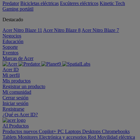
Predator
Bicicletas eléctricas
Escúteres eléctricos
Kinetic Tech
Gaming portátil
Destacado
Acer Nitro Blaze 11
Acer Nitro Blaze 8
Acer Nitro Blaze 7
Negocios
Educación
Soporte
Eventos
Marcas de Acer
Acer ID
Mi perfil
Mis productos
Registrar un producto
Mi comunidad
Cerrar sesión
Iniciar sesión
Registrarse
¿Qué es Acer ID?
AI
Productos
Productos nuevos
Copilot+ PC
Laptops
Desktops
Chromebooks
Tablets
Monitores
Electrónica y accesorios
Red
Movilidad eléctrica