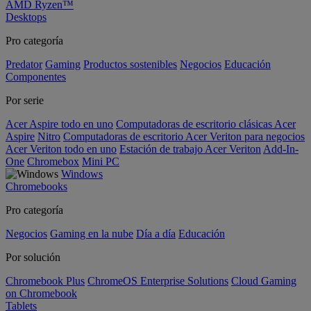
AMD Ryzen™
Desktops
Pro categoría
Predator
Gaming
Productos sostenibles
Negocios
Educación
Componentes
Por serie
Acer Aspire todo en uno
Computadoras de escritorio clásicas Acer
Aspire
Nitro
Computadoras de escritorio Acer Veriton para negocios
Acer Veriton todo en uno
Estación de trabajo Acer Veriton
Add-In-
One
Chromebox
Mini PC
Windows
Chromebooks
Pro categoría
Negocios
Gaming en la nube
Día a día
Educación
Por solución
Chromebook Plus
ChromeOS Enterprise Solutions
Cloud Gaming
on Chromebook
Tablets