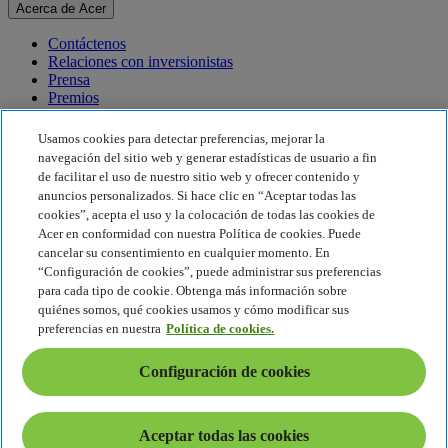
Acerca de Acer
Contáctenos
Relaciones con inversionistas
Prensa
Premios
Eventos
Usamos cookies para detectar preferencias, mejorar la
Sostenibilidad
navegación del sitio web y generar estadísticas de usuario a fin
de facilitar el uso de nuestro sitio web y ofrecer contenido y
Sostenibilidad
anuncios personalizados. Si hace clic en “Aceptar todas las
cookies”, acepta el uso y la colocación de todas las cookies de
Responsabilidad social corporativa
Acer en conformidad con nuestra Política de cookies. Puede
Huella de carbono del producto
cancelar su consentimiento en cualquier momento. En
Proyecto Humanity
“Configuración de cookies”, puede administrar sus preferencias
Earthion
para cada tipo de cookie. Obtenga más información sobre
Política de privacidad
quiénes somos, qué cookies usamos y cómo modificar sus
Política de cookies
preferencias en nuestra
Política de cookies.
Aviso legal
Información legal adicional
Configuración de cookies
Política de accesibilidad
Configuración de cookies
América Latina - Español
Aceptar todas las cookies