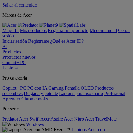
Saltar al contenido
Marcas de Acer
Mi perfil
Mis productos
Registrar un producto
Mi comunidad
Cerrar
sesión
Iniciar sesión
Registrarse
¿Qué es Acer ID?
AI
Productos
Productos nuevos
Copilot+ PC
Laptops
Pro categoría
Copilot+ PC
PC con IA
Gaming
Pantalla OLED
Productos
sostenibles
Delgada y potente
Laptops para uso diario
Profesional
Aprender
Chromebooks
Por serie
Predator
Acer Swift
Acer Aspire
Acer Nitro
Acer TravelMate
Windows
Laptops Acer con