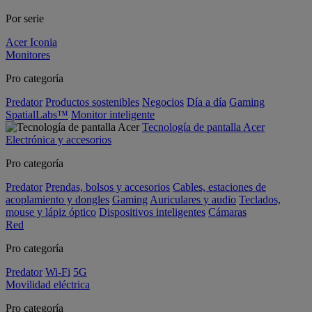
Por serie
Acer Iconia
Monitores
Pro categoría
Predator
Productos sostenibles
Negocios
Día a día
Gaming
SpatialLabs™
Monitor inteligente
Tecnología de pantalla Acer
Electrónica y accesorios
Pro categoría
Predator
Prendas, bolsos y accesorios
Cables, estaciones de
acoplamiento y dongles
Gaming
Auriculares y audio
Teclados,
mouse y lápiz óptico
Dispositivos inteligentes
Cámaras
Red
Pro categoría
Predator
Wi-Fi
5G
Movilidad eléctrica
Pro categoría