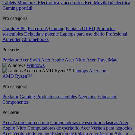
Tablets
Monitores
Electrónica y accesorios
Red
Movilidad eléctrica
Gaming portátil
Pro categoría
Copilot+ PC
PC con IA
Gaming
Pantalla OLED
Productos
sostenibles
Delgada y potente
Laptops para uso diario
Profesional
Aprender
Chromebooks
Por serie
Predator
Acer Swift
Acer Aspire
Acer Nitro
Acer TravelMate
Windows
Laptops Acer con
AMD Ryzen™
Pro categoría
Predator
Gaming
Productos sostenibles
Negocios
Educación
Componentes
Por serie
Acer Aspire todo en uno
Computadoras de escritorio clásicas Acer
Aspire
Nitro
Computadoras de escritorio Acer Veriton para negocios
Acer Veriton todo en uno
Estación de trabajo Acer Veriton
Add-In-