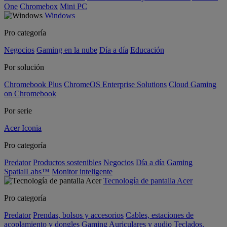
One
Chromebox
Mini PC
Windows
Pro categoría
Negocios
Gaming en la nube
Día a día
Educación
Por solución
Chromebook Plus
ChromeOS Enterprise Solutions
Cloud Gaming
on Chromebook
Por serie
Acer Iconia
Pro categoría
Predator
Productos sostenibles
Negocios
Día a día
Gaming
SpatialLabs™
Monitor inteligente
Tecnología de pantalla Acer
Pro categoría
Predator
Prendas, bolsos y accesorios
Cables, estaciones de
acoplamiento y dongles
Gaming
Auriculares y audio
Teclados,