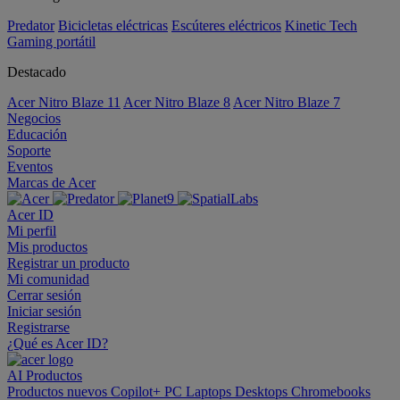
Predator
Bicicletas eléctricas
Escúteres eléctricos
Kinetic Tech
Gaming portátil
Destacado
Acer Nitro Blaze 11
Acer Nitro Blaze 8
Acer Nitro Blaze 7
Negocios
Educación
Soporte
Eventos
Marcas de Acer
Acer ID
Mi perfil
Mis productos
Registrar un producto
Mi comunidad
Cerrar sesión
Iniciar sesión
Registrarse
¿Qué es Acer ID?
AI
Productos
Productos nuevos
Copilot+ PC
Laptops
Desktops
Chromebooks