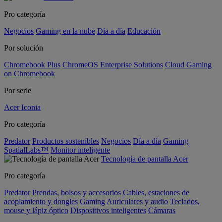
Pro categoría
Negocios
Gaming en la nube
Día a día
Educación
Por solución
Chromebook Plus
ChromeOS Enterprise Solutions
Cloud Gaming
on Chromebook
Por serie
Acer Iconia
Pro categoría
Predator
Productos sostenibles
Negocios
Día a día
Gaming
SpatialLabs™
Monitor inteligente
Tecnología de pantalla Acer
Pro categoría
Predator
Prendas, bolsos y accesorios
Cables, estaciones de
acoplamiento y dongles
Gaming
Auriculares y audio
Teclados,
mouse y lápiz óptico
Dispositivos inteligentes
Cámaras