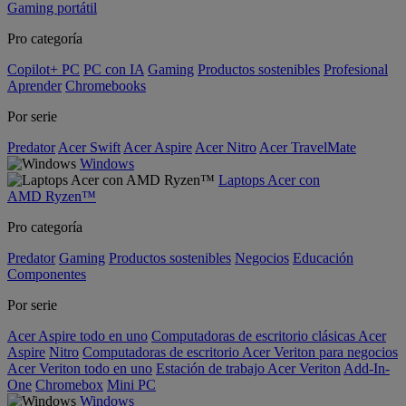
Gaming portátil
Pro categoría
Copilot+ PC
PC con IA
Gaming
Productos sostenibles
Profesional
Aprender
Chromebooks
Por serie
Predator
Acer Swift
Acer Aspire
Acer Nitro
Acer TravelMate
Windows
Laptops Acer con
AMD Ryzen™
Pro categoría
Predator
Gaming
Productos sostenibles
Negocios
Educación
Componentes
Por serie
Acer Aspire todo en uno
Computadoras de escritorio clásicas Acer
Aspire
Nitro
Computadoras de escritorio Acer Veriton para negocios
Acer Veriton todo en uno
Estación de trabajo Acer Veriton
Add-In-
One
Chromebox
Mini PC
Windows