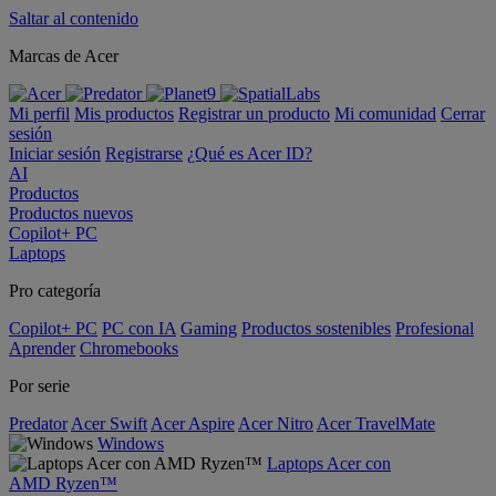
Saltar al contenido
Marcas de Acer
Mi perfil
Mis productos
Registrar un producto
Mi comunidad
Cerrar
sesión
Iniciar sesión
Registrarse
¿Qué es Acer ID?
AI
Productos
Productos nuevos
Copilot+ PC
Laptops
Pro categoría
Copilot+ PC
PC con IA
Gaming
Productos sostenibles
Profesional
Aprender
Chromebooks
Por serie
Predator
Acer Swift
Acer Aspire
Acer Nitro
Acer TravelMate
Windows
Laptops Acer con
AMD Ryzen™