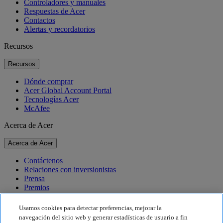
Controladores y manuales
Respuestas de Acer
Contactos
Alertas y recordatorios
Recursos
Recursos
Dónde comprar
Acer Global Account Portal
Tecnologías Acer
McAfee
Acerca de Acer
Acerca de Acer
Contáctenos
Relaciones con inversionistas
Prensa
Premios
Eventos
Usamos cookies para detectar preferencias, mejorar la
Sostenibilidad
navegación del sitio web y generar estadísticas de usuario a fin