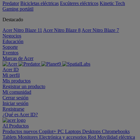
Predator
Bicicletas eléctricas
Escúteres eléctricos
Kinetic Tech
Gaming portátil
Destacado
Acer Nitro Blaze 11
Acer Nitro Blaze 8
Acer Nitro Blaze 7
Negocios
Educación
Soporte
Eventos
Marcas de Acer
Acer ID
Mi perfil
Mis productos
Registrar un producto
Mi comunidad
Cerrar sesión
Iniciar sesión
Registrarse
¿Qué es Acer ID?
AI
Productos
Productos nuevos
Copilot+ PC
Laptops
Desktops
Chromebooks
Tablets
Monitores
Electrónica y accesorios
Red
Movilidad eléctrica