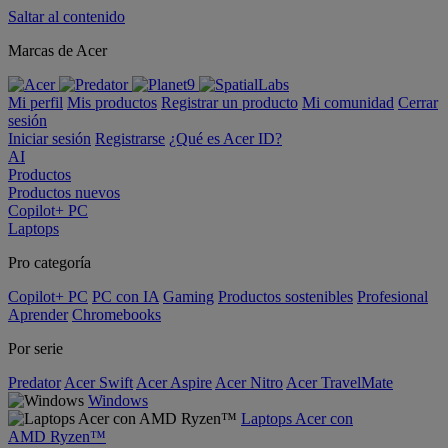
Saltar al contenido
Marcas de Acer
Mi perfil
Mis productos
Registrar un producto
Mi comunidad
Cerrar
sesión
Iniciar sesión
Registrarse
¿Qué es Acer ID?
AI
Productos
Productos nuevos
Copilot+ PC
Laptops
Pro categoría
Copilot+ PC
PC con IA
Gaming
Productos sostenibles
Profesional
Aprender
Chromebooks
Por serie
Predator
Acer Swift
Acer Aspire
Acer Nitro
Acer TravelMate
Windows
Laptops Acer con
AMD Ryzen™