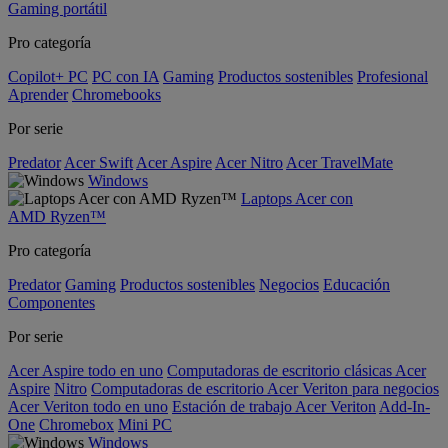
Gaming portátil
Pro categoría
Copilot+ PC
PC con IA
Gaming
Productos sostenibles
Profesional
Aprender
Chromebooks
Por serie
Predator
Acer Swift
Acer Aspire
Acer Nitro
Acer TravelMate
Windows
Laptops Acer con
AMD Ryzen™
Pro categoría
Predator
Gaming
Productos sostenibles
Negocios
Educación
Componentes
Por serie
Acer Aspire todo en uno
Computadoras de escritorio clásicas Acer
Aspire
Nitro
Computadoras de escritorio Acer Veriton para negocios
Acer Veriton todo en uno
Estación de trabajo Acer Veriton
Add-In-
One
Chromebox
Mini PC
Windows