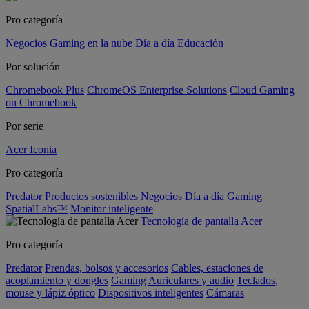
Pro categoría
Negocios
Gaming en la nube
Día a día
Educación
Por solución
Chromebook Plus
ChromeOS Enterprise Solutions
Cloud Gaming
on Chromebook
Por serie
Acer Iconia
Pro categoría
Predator
Productos sostenibles
Negocios
Día a día
Gaming
SpatialLabs™
Monitor inteligente
Tecnología de pantalla Acer
Pro categoría
Predator
Prendas, bolsos y accesorios
Cables, estaciones de
acoplamiento y dongles
Gaming
Auriculares y audio
Teclados,
mouse y lápiz óptico
Dispositivos inteligentes
Cámaras