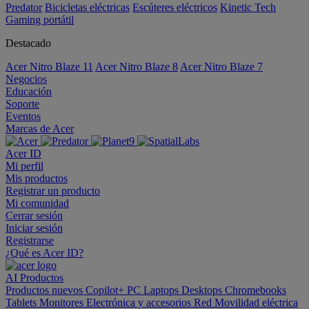
Predator
Bicicletas eléctricas
Escúteres eléctricos
Kinetic Tech
Gaming portátil
Destacado
Acer Nitro Blaze 11
Acer Nitro Blaze 8
Acer Nitro Blaze 7
Negocios
Educación
Soporte
Eventos
Marcas de Acer
Acer ID
Mi perfil
Mis productos
Registrar un producto
Mi comunidad
Cerrar sesión
Iniciar sesión
Registrarse
¿Qué es Acer ID?
AI
Productos
Productos nuevos
Copilot+ PC
Laptops
Desktops
Chromebooks
Tablets
Monitores
Electrónica y accesorios
Red
Movilidad eléctrica