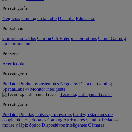
Pro categoría
Negocios
Gaming en la nube
Día a día
Educación
Por solución
Chromebook Plus
ChromeOS Enterprise Solutions
Cloud Gaming
on Chromebook
Por serie
Acer Iconia
Pro categoría
Predator
Productos sostenibles
Negocios
Día a día
Gaming
SpatialLabs™
Monitor inteligente
Tecnología de pantalla Acer
Pro categoría
Predator
Prendas, bolsos y accesorios
Cables, estaciones de
acoplamiento y dongles
Gaming
Auriculares y audio
Teclados,
mouse y lápiz óptico
Dispositivos inteligentes
Cámaras