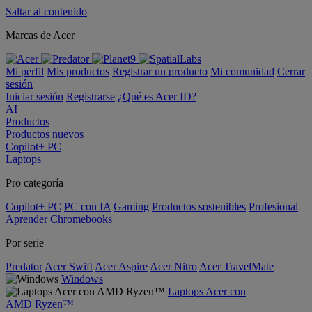
Saltar al contenido
Marcas de Acer
Mi perfil
Mis productos
Registrar un producto
Mi comunidad
Cerrar
sesión
Iniciar sesión
Registrarse
¿Qué es Acer ID?
AI
Productos
Productos nuevos
Copilot+ PC
Laptops
Pro categoría
Copilot+ PC
PC con IA
Gaming
Productos sostenibles
Profesional
Aprender
Chromebooks
Por serie
Predator
Acer Swift
Acer Aspire
Acer Nitro
Acer TravelMate
Windows
Laptops Acer con
AMD Ryzen™