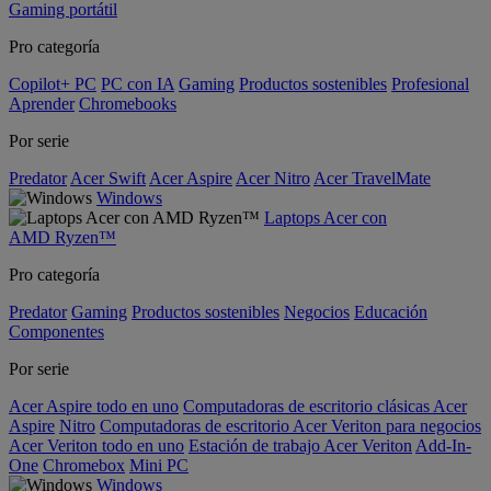
Gaming portátil
Pro categoría
Copilot+ PC
PC con IA
Gaming
Productos sostenibles
Profesional
Aprender
Chromebooks
Por serie
Predator
Acer Swift
Acer Aspire
Acer Nitro
Acer TravelMate
Windows
Laptops Acer con
AMD Ryzen™
Pro categoría
Predator
Gaming
Productos sostenibles
Negocios
Educación
Componentes
Por serie
Acer Aspire todo en uno
Computadoras de escritorio clásicas Acer
Aspire
Nitro
Computadoras de escritorio Acer Veriton para negocios
Acer Veriton todo en uno
Estación de trabajo Acer Veriton
Add-In-
One
Chromebox
Mini PC
Windows