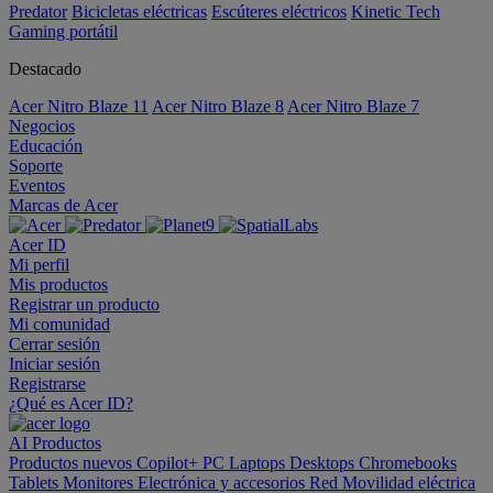
Predator
Bicicletas eléctricas
Escúteres eléctricos
Kinetic Tech
Gaming portátil
Destacado
Acer Nitro Blaze 11
Acer Nitro Blaze 8
Acer Nitro Blaze 7
Negocios
Educación
Soporte
Eventos
Marcas de Acer
Acer ID
Mi perfil
Mis productos
Registrar un producto
Mi comunidad
Cerrar sesión
Iniciar sesión
Registrarse
¿Qué es Acer ID?
AI
Productos
Productos nuevos
Copilot+ PC
Laptops
Desktops
Chromebooks
Tablets
Monitores
Electrónica y accesorios
Red
Movilidad eléctrica