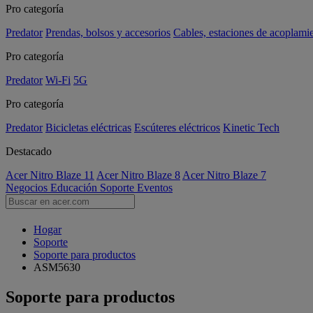
Pro categoría
Predator
Prendas, bolsos y accesorios
Cables, estaciones de acoplami
Pro categoría
Predator
Wi-Fi
5G
Pro categoría
Predator
Bicicletas eléctricas
Escúteres eléctricos
Kinetic Tech
Destacado
Acer Nitro Blaze 11
Acer Nitro Blaze 8
Acer Nitro Blaze 7
Negocios
Educación
Soporte
Eventos
Hogar
Soporte
Soporte para productos
ASM5630
Soporte para productos