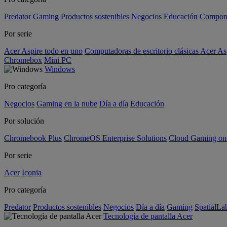
Predator
Gaming
Productos sostenibles
Negocios
Educación
Compon
Por serie
Acer Aspire todo en uno
Computadoras de escritorio clásicas Acer As
Chromebox
Mini PC
Windows
Pro categoría
Negocios
Gaming en la nube
Día a día
Educación
Por solución
Chromebook Plus
ChromeOS Enterprise Solutions
Cloud Gaming o
Por serie
Acer Iconia
Pro categoría
Predator
Productos sostenibles
Negocios
Día a día
Gaming
SpatialL
Tecnología de pantalla Acer