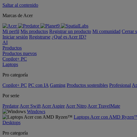
Saltar al contenido
Marcas de Acer
Mi perfil
Mis productos
Registrar un producto
Mi comunidad
Cerrar 
Iniciar sesión
Registrarse
¿Qué es Acer ID?
AI
Productos
Productos nuevos
Copilot+ PC
Laptops
Pro categoría
Copilot+ PC
PC con IA
Gaming
Productos sostenibles
Profesional
Ap
Por serie
Predator
Acer Swift
Acer Aspire
Acer Nitro
Acer TravelMate
Windows
Laptops Acer con AMD Ryzen
Desktops
Pro categoría