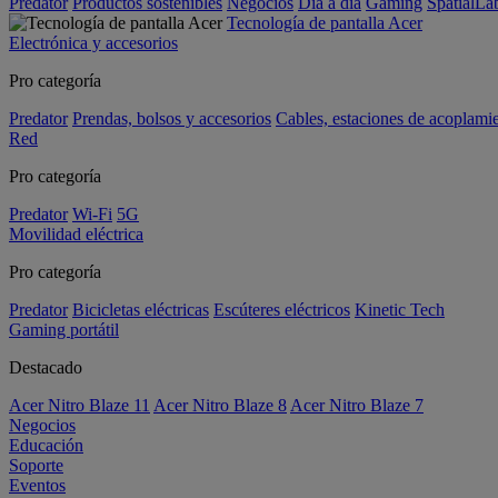
Predator
Productos sostenibles
Negocios
Día a día
Gaming
SpatialL
Tecnología de pantalla Acer
Electrónica y accesorios
Pro categoría
Predator
Prendas, bolsos y accesorios
Cables, estaciones de acoplami
Red
Pro categoría
Predator
Wi-Fi
5G
Movilidad eléctrica
Pro categoría
Predator
Bicicletas eléctricas
Escúteres eléctricos
Kinetic Tech
Gaming portátil
Destacado
Acer Nitro Blaze 11
Acer Nitro Blaze 8
Acer Nitro Blaze 7
Negocios
Educación
Soporte
Eventos