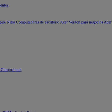
entes
pire
Nitro
Computadoras de escritorio Acer Veriton para negocios
Acer
n Chromebook