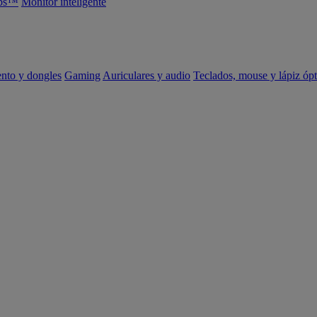
abs™
Monitor inteligente
ento y dongles
Gaming
Auriculares y audio
Teclados, mouse y lápiz ópt