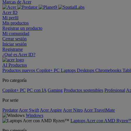
Marcas de Acer
Acer ID
Mi perfil
Mis productos
Registrar un producto
Mi comunidad
Cerrar sesión
Iniciar sesión
Registrarse
¿Qué es Acer ID?
AI
Productos
Productos nuevos
Copilot+ PC
Laptops
Desktops
Chromebooks
Tabl
Pro categoría
Copilot+ PC
PC con IA
Gaming
Productos sostenibles
Profesional
Ap
Por serie
Predator
Acer Swift
Acer Aspire
Acer Nitro
Acer TravelMate
Windows
Laptops Acer con AMD Ryzen
Pro categoría