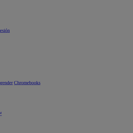
sesión
render
Chromebooks
™