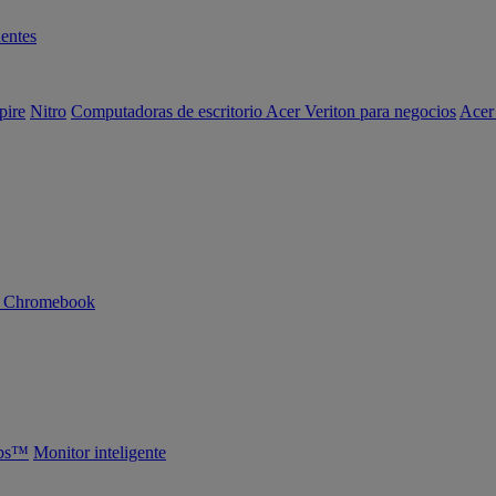
entes
pire
Nitro
Computadoras de escritorio Acer Veriton para negocios
Acer
n Chromebook
abs™
Monitor inteligente