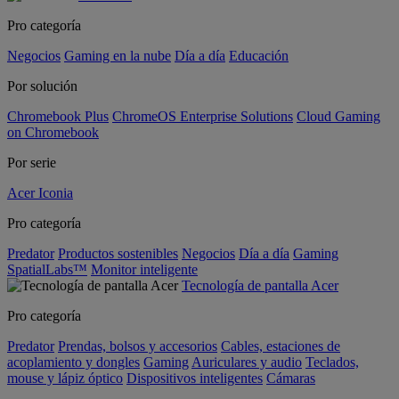
Pro categoría
Negocios
Gaming en la nube
Día a día
Educación
Por solución
Chromebook Plus
ChromeOS Enterprise Solutions
Cloud Gaming
on Chromebook
Por serie
Acer Iconia
Pro categoría
Predator
Productos sostenibles
Negocios
Día a día
Gaming
SpatialLabs™
Monitor inteligente
Tecnología de pantalla Acer
Pro categoría
Predator
Prendas, bolsos y accesorios
Cables, estaciones de
acoplamiento y dongles
Gaming
Auriculares y audio
Teclados,
mouse y lápiz óptico
Dispositivos inteligentes
Cámaras