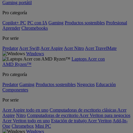
Gaming portátil
Pro categoría
Copilot+ PC
PC con IA
Gaming
Productos sostenibles
Profesional
Aprender
Chromebooks
Por serie
Predator
Acer Swift
Acer Aspire
Acer Nitro
Acer TravelMate
Windows
Laptops Acer con
AMD Ryzen™
Pro categoría
Predator
Gaming
Productos sostenibles
Negocios
Educación
Componentes
Por serie
Acer Aspire todo en uno
Computadoras de escritorio clásicas Acer
Aspire
Nitro
Computadoras de escritorio Acer Veriton para negocios
Acer Veriton todo en uno
Estación de trabajo Acer Veriton
Add-In-
One
Chromebox
Mini PC
Windows