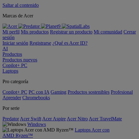
Saltar al contenido
Marcas de Acer
Mi perfil
Mis productos
Registrar un producto
Mi comunidad
Cerrar
sesión
Iniciar sesión
Registrarse
¿Qué es Acer ID?
AI
Productos
Productos nuevos
Copilot+ PC
Laptops
Pro categoría
Copilot+ PC
PC con IA
Gaming
Productos sostenibles
Profesional
Aprender
Chromebooks
Por serie
Predator
Acer Swift
Acer Aspire
Acer Nitro
Acer TravelMate
Windows
Laptops Acer con
AMD Ryzen™