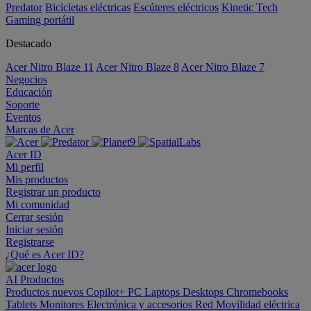
Predator
Bicicletas eléctricas
Escúteres eléctricos
Kinetic Tech
Gaming portátil
Destacado
Acer Nitro Blaze 11
Acer Nitro Blaze 8
Acer Nitro Blaze 7
Negocios
Educación
Soporte
Eventos
Marcas de Acer
Acer ID
Mi perfil
Mis productos
Registrar un producto
Mi comunidad
Cerrar sesión
Iniciar sesión
Registrarse
¿Qué es Acer ID?
AI
Productos
Productos nuevos
Copilot+ PC
Laptops
Desktops
Chromebooks
Tablets
Monitores
Electrónica y accesorios
Red
Movilidad eléctrica