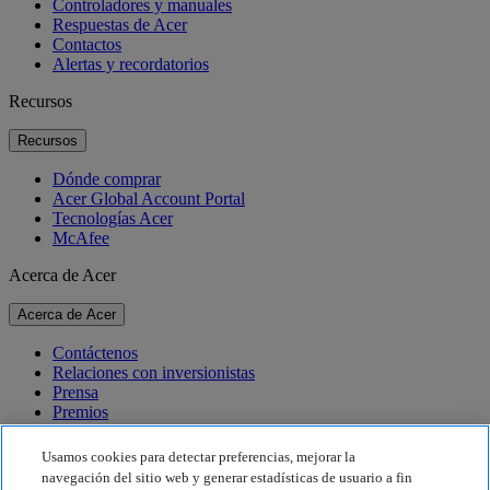
Controladores y manuales
Respuestas de Acer
Contactos
Alertas y recordatorios
Recursos
Recursos
Dónde comprar
Acer Global Account Portal
Tecnologías Acer
McAfee
Acerca de Acer
Acerca de Acer
Contáctenos
Relaciones con inversionistas
Prensa
Premios
Eventos
Usamos cookies para detectar preferencias, mejorar la
Sostenibilidad
navegación del sitio web y generar estadísticas de usuario a fin