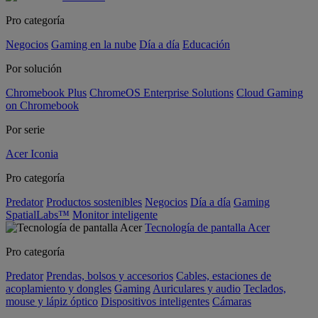
Pro categoría
Negocios
Gaming en la nube
Día a día
Educación
Por solución
Chromebook Plus
ChromeOS Enterprise Solutions
Cloud Gaming
on Chromebook
Por serie
Acer Iconia
Pro categoría
Predator
Productos sostenibles
Negocios
Día a día
Gaming
SpatialLabs™
Monitor inteligente
Tecnología de pantalla Acer
Pro categoría
Predator
Prendas, bolsos y accesorios
Cables, estaciones de
acoplamiento y dongles
Gaming
Auriculares y audio
Teclados,
mouse y lápiz óptico
Dispositivos inteligentes
Cámaras