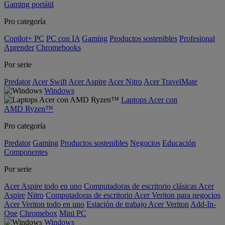
Gaming portátil
Pro categoría
Copilot+ PC
PC con IA
Gaming
Productos sostenibles
Profesional
Aprender
Chromebooks
Por serie
Predator
Acer Swift
Acer Aspire
Acer Nitro
Acer TravelMate
Windows
Laptops Acer con
AMD Ryzen™
Pro categoría
Predator
Gaming
Productos sostenibles
Negocios
Educación
Componentes
Por serie
Acer Aspire todo en uno
Computadoras de escritorio clásicas Acer
Aspire
Nitro
Computadoras de escritorio Acer Veriton para negocios
Acer Veriton todo en uno
Estación de trabajo Acer Veriton
Add-In-
One
Chromebox
Mini PC
Windows