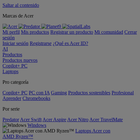
Saltar al contenido
Marcas de Acer
Mi perfil
Mis productos
Registrar un producto
Mi comunidad
Cerrar
sesión
Iniciar sesión
Registrarse
¿Qué es Acer ID?
AI
Productos
Productos nuevos
Copilot+ PC
Laptops
Pro categoría
Copilot+ PC
PC con IA
Gaming
Productos sostenibles
Profesional
Aprender
Chromebooks
Por serie
Predator
Acer Swift
Acer Aspire
Acer Nitro
Acer TravelMate
Windows
Laptops Acer con
AMD Ryzen™