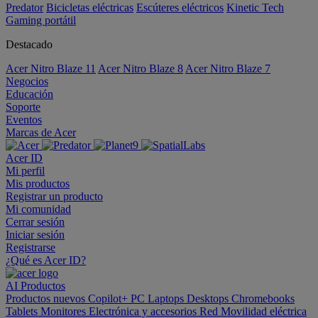
Predator
Bicicletas eléctricas
Escúteres eléctricos
Kinetic Tech
Gaming portátil
Destacado
Acer Nitro Blaze 11
Acer Nitro Blaze 8
Acer Nitro Blaze 7
Negocios
Educación
Soporte
Eventos
Marcas de Acer
Acer ID
Mi perfil
Mis productos
Registrar un producto
Mi comunidad
Cerrar sesión
Iniciar sesión
Registrarse
¿Qué es Acer ID?
AI
Productos
Productos nuevos
Copilot+ PC
Laptops
Desktops
Chromebooks
Tablets
Monitores
Electrónica y accesorios
Red
Movilidad eléctrica