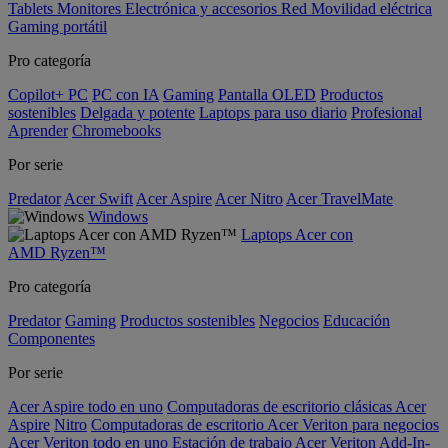
Tablets
Monitores
Electrónica y accesorios
Red
Movilidad eléctrica
Gaming portátil
Pro categoría
Copilot+ PC
PC con IA
Gaming
Pantalla OLED
Productos
sostenibles
Delgada y potente
Laptops para uso diario
Profesional
Aprender
Chromebooks
Por serie
Predator
Acer Swift
Acer Aspire
Acer Nitro
Acer TravelMate
Windows
Laptops Acer con
AMD Ryzen™
Pro categoría
Predator
Gaming
Productos sostenibles
Negocios
Educación
Componentes
Por serie
Acer Aspire todo en uno
Computadoras de escritorio clásicas Acer
Aspire
Nitro
Computadoras de escritorio Acer Veriton para negocios
Acer Veriton todo en uno
Estación de trabajo Acer Veriton
Add-In-