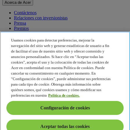
Acerca de Acer
Contáctenos
Relaciones con inversionistas
Prensa
Premios
Eventos
Usamos cookies para detectar preferencias, mejorar la
Sostenibilidad
navegación del sitio web y generar estadísticas de usuario a fin
de facilitar el uso de nuestro sitio web y ofrecer contenido y
Sostenibilidad
anuncios personalizados. Si hace clic en “Aceptar todas las
cookies”, acepta el uso y la colocación de todas las cookies de
Responsabilidad social corporativa
Acer en conformidad con nuestra Política de cookies. Puede
Huella de carbono del producto
cancelar su consentimiento en cualquier momento. En
Proyecto Humanity
“Configuración de cookies”, puede administrar sus preferencias
Earthion
para cada tipo de cookie. Obtenga más información sobre
Política de privacidad
quiénes somos, qué cookies usamos y cómo modificar sus
Política de cookies
preferencias en nuestra
Política de cookies.
Aviso legal
Información legal adicional
Configuración de cookies
Política de accesibilidad
Configuración de cookies
América Latina - Español
Aceptar todas las cookies