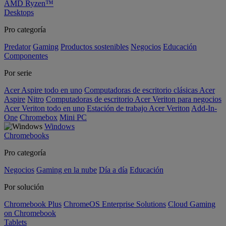
AMD Ryzen™
Desktops
Pro categoría
Predator
Gaming
Productos sostenibles
Negocios
Educación
Componentes
Por serie
Acer Aspire todo en uno
Computadoras de escritorio clásicas Acer
Aspire
Nitro
Computadoras de escritorio Acer Veriton para negocios
Acer Veriton todo en uno
Estación de trabajo Acer Veriton
Add-In-
One
Chromebox
Mini PC
Windows
Chromebooks
Pro categoría
Negocios
Gaming en la nube
Día a día
Educación
Por solución
Chromebook Plus
ChromeOS Enterprise Solutions
Cloud Gaming
on Chromebook
Tablets