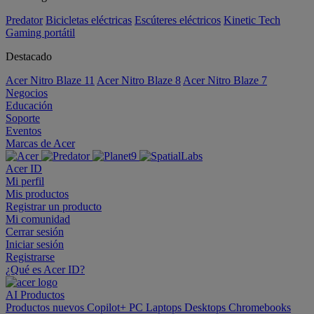
Predator
Bicicletas eléctricas
Escúteres eléctricos
Kinetic Tech
Gaming portátil
Destacado
Acer Nitro Blaze 11
Acer Nitro Blaze 8
Acer Nitro Blaze 7
Negocios
Educación
Soporte
Eventos
Marcas de Acer
Acer ID
Mi perfil
Mis productos
Registrar un producto
Mi comunidad
Cerrar sesión
Iniciar sesión
Registrarse
¿Qué es Acer ID?
AI
Productos
Productos nuevos
Copilot+ PC
Laptops
Desktops
Chromebooks