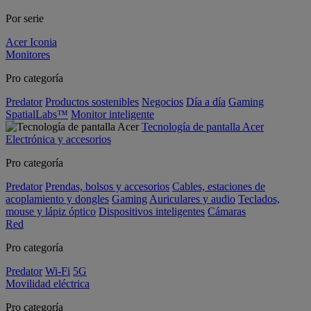
Por serie
Acer Iconia
Monitores
Pro categoría
Predator
Productos sostenibles
Negocios
Día a día
Gaming
SpatialLabs™
Monitor inteligente
Tecnología de pantalla Acer
Electrónica y accesorios
Pro categoría
Predator
Prendas, bolsos y accesorios
Cables, estaciones de
acoplamiento y dongles
Gaming
Auriculares y audio
Teclados,
mouse y lápiz óptico
Dispositivos inteligentes
Cámaras
Red
Pro categoría
Predator
Wi-Fi
5G
Movilidad eléctrica
Pro categoría