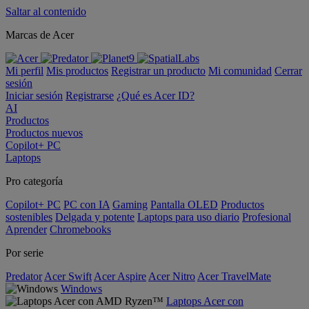
Saltar al contenido
Marcas de Acer
Mi perfil
Mis productos
Registrar un producto
Mi comunidad
Cerrar
sesión
Iniciar sesión
Registrarse
¿Qué es Acer ID?
AI
Productos
Productos nuevos
Copilot+ PC
Laptops
Pro categoría
Copilot+ PC
PC con IA
Gaming
Pantalla OLED
Productos
sostenibles
Delgada y potente
Laptops para uso diario
Profesional
Aprender
Chromebooks
Por serie
Predator
Acer Swift
Acer Aspire
Acer Nitro
Acer TravelMate
Windows
Laptops Acer con