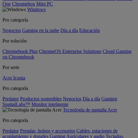
One
Chromebox
Mini PC
Windows
Pro categoría
Negocios
Gaming en la nube
Día a día
Educación
Por solución
Chromebook Plus
ChromeOS Enterprise Solutions
Cloud Gaming
on Chromebook
Por serie
Acer Iconia
Pro categoría
Predator
Productos sostenibles
Negocios
Día a día
Gaming
SpatialLabs™
Monitor inteligente
Tecnología de pantalla Acer
Pro categoría
Predator
Prendas, bolsos y accesorios
Cables, estaciones de
acoplamiento y dongles
Gaming
Auriculares y audio
Teclados,