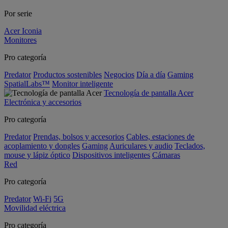
Por serie
Acer Iconia
Monitores
Pro categoría
Predator
Productos sostenibles
Negocios
Día a día
Gaming
SpatialLabs™
Monitor inteligente
Tecnología de pantalla Acer
Electrónica y accesorios
Pro categoría
Predator
Prendas, bolsos y accesorios
Cables, estaciones de
acoplamiento y dongles
Gaming
Auriculares y audio
Teclados,
mouse y lápiz óptico
Dispositivos inteligentes
Cámaras
Red
Pro categoría
Predator
Wi-Fi
5G
Movilidad eléctrica
Pro categoría