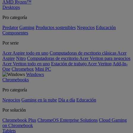
AMD Ryzen™
Desktops
Pro categoría
Predator
Gaming
Productos sostenibles
Negocios
Educación
Componentes
Por serie
Acer Aspire todo en uno
Computadoras de escritorio clásicas Acer
Aspire
Nitro
Computadoras de escritorio Acer Veriton para negocios
Acer Veriton todo en uno
Estación de trabajo Acer Veriton
Add-In-
One
Chromebox
Mini PC
Windows
Chromebooks
Pro categoría
Negocios
Gaming en la nube
Día a día
Educación
Por solución
Chromebook Plus
ChromeOS Enterprise Solutions
Cloud Gaming
on Chromebook
Tablets