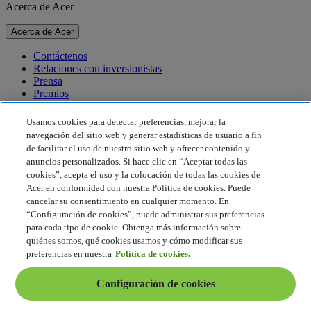
Acerca de Acer
Acerca de Acer
Contáctenos
Relaciones con inversionistas
Prensa
Premios
Eventos
Usamos cookies para detectar preferencias, mejorar la
Sostenibilidad
navegación del sitio web y generar estadísticas de usuario a fin
de facilitar el uso de nuestro sitio web y ofrecer contenido y
Sostenibilidad
anuncios personalizados. Si hace clic en “Aceptar todas las
cookies”, acepta el uso y la colocación de todas las cookies de
Responsabilidad social corporativa
Acer en conformidad con nuestra Política de cookies. Puede
Huella de carbono del producto
cancelar su consentimiento en cualquier momento. En
Proyecto Humanity
“Configuración de cookies”, puede administrar sus preferencias
Earthion
para cada tipo de cookie. Obtenga más información sobre
Política de privacidad
quiénes somos, qué cookies usamos y cómo modificar sus
Política de cookies
preferencias en nuestra
Política de cookies.
Aviso legal
Información legal adicional
Configuración de cookies
Política de accesibilidad
Configuración de cookies