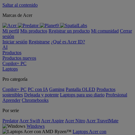
Saltar al contenido
Marcas de Acer
Mi perfil
Mis productos
Registrar un producto
Mi comunidad
Cerrar
sesión
Iniciar sesión
Registrarse
¿Qué es Acer ID?
AI
Productos
Productos nuevos
Copilot+ PC
Laptops
Pro categoría
Copilot+ PC
PC con IA
Gaming
Pantalla OLED
Productos
sostenibles
Delgada y potente
Laptops para uso diario
Profesional
Aprender
Chromebooks
Por serie
Predator
Acer Swift
Acer Aspire
Acer Nitro
Acer TravelMate
Windows
Laptops Acer con