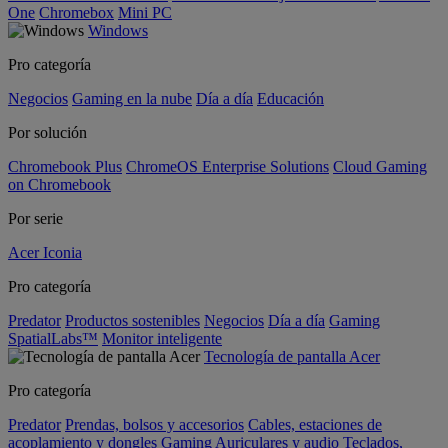
One
Chromebox
Mini PC
Windows
Pro categoría
Negocios
Gaming en la nube
Día a día
Educación
Por solución
Chromebook Plus
ChromeOS Enterprise Solutions
Cloud Gaming
on Chromebook
Por serie
Acer Iconia
Pro categoría
Predator
Productos sostenibles
Negocios
Día a día
Gaming
SpatialLabs™
Monitor inteligente
Tecnología de pantalla Acer
Pro categoría
Predator
Prendas, bolsos y accesorios
Cables, estaciones de
acoplamiento y dongles
Gaming
Auriculares y audio
Teclados,