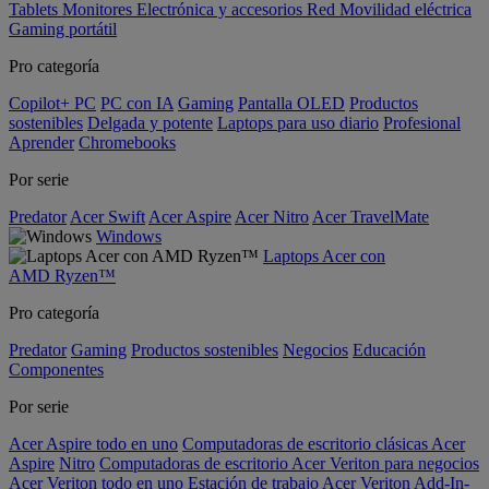
Tablets
Monitores
Electrónica y accesorios
Red
Movilidad eléctrica
Gaming portátil
Pro categoría
Copilot+ PC
PC con IA
Gaming
Pantalla OLED
Productos
sostenibles
Delgada y potente
Laptops para uso diario
Profesional
Aprender
Chromebooks
Por serie
Predator
Acer Swift
Acer Aspire
Acer Nitro
Acer TravelMate
Windows
Laptops Acer con
AMD Ryzen™
Pro categoría
Predator
Gaming
Productos sostenibles
Negocios
Educación
Componentes
Por serie
Acer Aspire todo en uno
Computadoras de escritorio clásicas Acer
Aspire
Nitro
Computadoras de escritorio Acer Veriton para negocios
Acer Veriton todo en uno
Estación de trabajo Acer Veriton
Add-In-