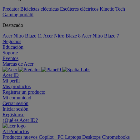
Predator
Bicicletas eléctricas
Escúteres eléctricos
Kinetic Tech
Gaming portátil
Destacado
Acer Nitro Blaze 11
Acer Nitro Blaze 8
Acer Nitro Blaze 7
Negocios
Educación
Soporte
Eventos
Marcas de Acer
Acer ID
Mi perfil
Mis productos
Registrar un producto
Mi comunidad
Cerrar sesión
Iniciar sesión
Registrarse
¿Qué es Acer ID?
AI
Productos
Productos nuevos
Copilot+ PC
Laptops
Desktops
Chromebooks