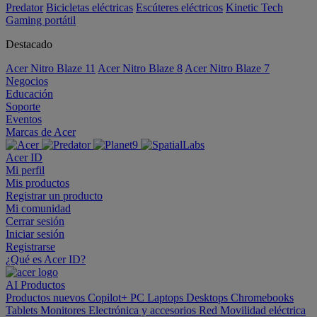
Predator
Bicicletas eléctricas
Escúteres eléctricos
Kinetic Tech
Gaming portátil
Destacado
Acer Nitro Blaze 11
Acer Nitro Blaze 8
Acer Nitro Blaze 7
Negocios
Educación
Soporte
Eventos
Marcas de Acer
Acer ID
Mi perfil
Mis productos
Registrar un producto
Mi comunidad
Cerrar sesión
Iniciar sesión
Registrarse
¿Qué es Acer ID?
AI
Productos
Productos nuevos
Copilot+ PC
Laptops
Desktops
Chromebooks
Tablets
Monitores
Electrónica y accesorios
Red
Movilidad eléctrica