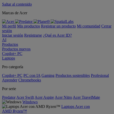
Saltar al contenido
Marcas de Acer
Mi perfil
Mis productos
Registrar un producto
Mi comunidad
Cerrar
sesión
Iniciar sesión
Registrarse
¿Qué es Acer ID?
AI
Productos
Productos nuevos
Copilot+ PC
Laptops
Pro categoría
Copilot+ PC
PC con IA
Gaming
Productos sostenibles
Profesional
Aprender
Chromebooks
Por serie
Predator
Acer Swift
Acer Aspire
Acer Nitro
Acer TravelMate
Windows
Laptops Acer con
AMD Ryzen™