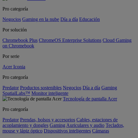
Pro categoría
Negocios
Gaming en la nube
Día a día
Educación
Por solución
Chromebook Plus
ChromeOS Enterprise Solutions
Cloud Gaming
on Chromebook
Por serie
Acer Iconia
Pro categoría
Predator
Productos sostenibles
Negocios
Día a día
Gaming
SpatialLabs™
Monitor inteligente
Tecnología de pantalla Acer
Pro categoría
Predator
Prendas, bolsos y accesorios
Cables, estaciones de
acoplamiento y dongles
Gaming
Auriculares y audio
Teclados,
mouse y lápiz óptico
Dispositivos inteligentes
Cámaras