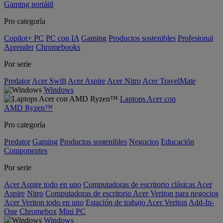
Gaming portátil
Pro categoría
Copilot+ PC
PC con IA
Gaming
Productos sostenibles
Profesional
Aprender
Chromebooks
Por serie
Predator
Acer Swift
Acer Aspire
Acer Nitro
Acer TravelMate
Windows
Laptops Acer con
AMD Ryzen™
Pro categoría
Predator
Gaming
Productos sostenibles
Negocios
Educación
Componentes
Por serie
Acer Aspire todo en uno
Computadoras de escritorio clásicas Acer
Aspire
Nitro
Computadoras de escritorio Acer Veriton para negocios
Acer Veriton todo en uno
Estación de trabajo Acer Veriton
Add-In-
One
Chromebox
Mini PC
Windows