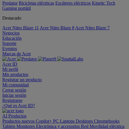
Predator
Bicicletas eléctricas
Escúteres eléctricos
Kinetic Tech
Gaming portátil
Destacado
Acer Nitro Blaze 11
Acer Nitro Blaze 8
Acer Nitro Blaze 7
Negocios
Educación
Soporte
Eventos
Marcas de Acer
Acer ID
Mi perfil
Mis productos
Registrar un producto
Mi comunidad
Cerrar sesión
Iniciar sesión
Registrarse
¿Qué es Acer ID?
AI
Productos
Productos nuevos
Copilot+ PC
Laptops
Desktops
Chromebooks
Tablets
Monitores
Electrónica y accesorios
Red
Movilidad eléctrica