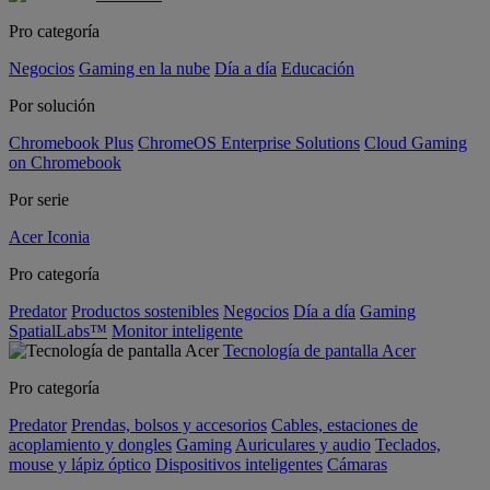
Pro categoría
Negocios
Gaming en la nube
Día a día
Educación
Por solución
Chromebook Plus
ChromeOS Enterprise Solutions
Cloud Gaming
on Chromebook
Por serie
Acer Iconia
Pro categoría
Predator
Productos sostenibles
Negocios
Día a día
Gaming
SpatialLabs™
Monitor inteligente
Tecnología de pantalla Acer
Pro categoría
Predator
Prendas, bolsos y accesorios
Cables, estaciones de
acoplamiento y dongles
Gaming
Auriculares y audio
Teclados,
mouse y lápiz óptico
Dispositivos inteligentes
Cámaras