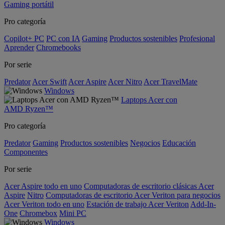
Gaming portátil
Pro categoría
Copilot+ PC
PC con IA
Gaming
Productos sostenibles
Profesional
Aprender
Chromebooks
Por serie
Predator
Acer Swift
Acer Aspire
Acer Nitro
Acer TravelMate
Windows
Laptops Acer con
AMD Ryzen™
Pro categoría
Predator
Gaming
Productos sostenibles
Negocios
Educación
Componentes
Por serie
Acer Aspire todo en uno
Computadoras de escritorio clásicas Acer
Aspire
Nitro
Computadoras de escritorio Acer Veriton para negocios
Acer Veriton todo en uno
Estación de trabajo Acer Veriton
Add-In-
One
Chromebox
Mini PC
Windows