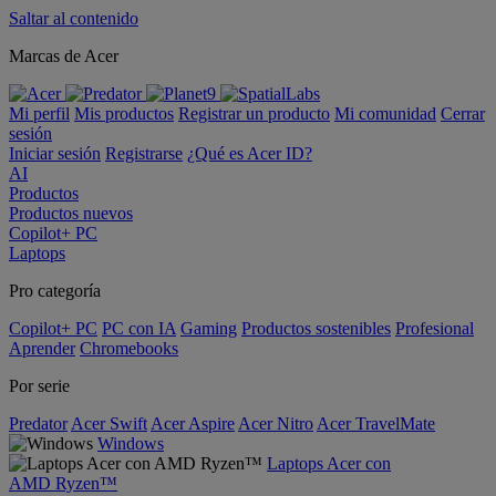
Saltar al contenido
Marcas de Acer
Mi perfil
Mis productos
Registrar un producto
Mi comunidad
Cerrar
sesión
Iniciar sesión
Registrarse
¿Qué es Acer ID?
AI
Productos
Productos nuevos
Copilot+ PC
Laptops
Pro categoría
Copilot+ PC
PC con IA
Gaming
Productos sostenibles
Profesional
Aprender
Chromebooks
Por serie
Predator
Acer Swift
Acer Aspire
Acer Nitro
Acer TravelMate
Windows
Laptops Acer con
AMD Ryzen™