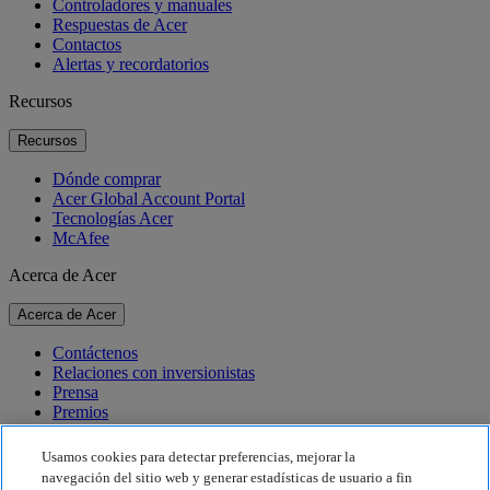
Controladores y manuales
Respuestas de Acer
Contactos
Alertas y recordatorios
Recursos
Recursos
Dónde comprar
Acer Global Account Portal
Tecnologías Acer
McAfee
Acerca de Acer
Acerca de Acer
Contáctenos
Relaciones con inversionistas
Prensa
Premios
Eventos
Usamos cookies para detectar preferencias, mejorar la
Sostenibilidad
navegación del sitio web y generar estadísticas de usuario a fin