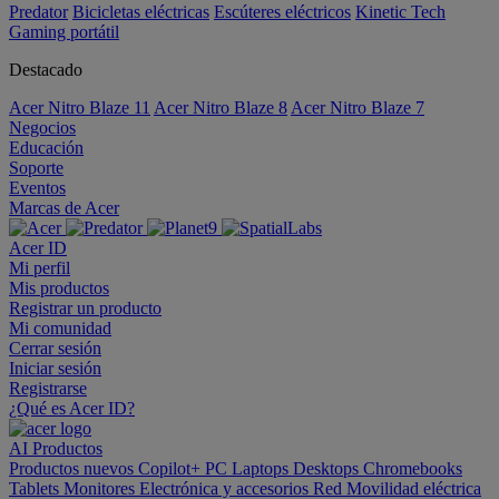
Predator
Bicicletas eléctricas
Escúteres eléctricos
Kinetic Tech
Gaming portátil
Destacado
Acer Nitro Blaze 11
Acer Nitro Blaze 8
Acer Nitro Blaze 7
Negocios
Educación
Soporte
Eventos
Marcas de Acer
Acer ID
Mi perfil
Mis productos
Registrar un producto
Mi comunidad
Cerrar sesión
Iniciar sesión
Registrarse
¿Qué es Acer ID?
AI
Productos
Productos nuevos
Copilot+ PC
Laptops
Desktops
Chromebooks
Tablets
Monitores
Electrónica y accesorios
Red
Movilidad eléctrica