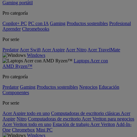
Gaming portátil
Pro categoría
Copilot+ PC
PC con IA
Gaming
Productos sostenibles
Profesional
Aprender
Chromebooks
Por serie
Predator
Acer Swift
Acer Aspire
Acer Nitro
Acer TravelMate
Windows
Laptops Acer con
AMD Ryzen™
Pro categoría
Predator
Gaming
Productos sostenibles
Negocios
Educación
Componentes
Por serie
Acer Aspire todo en uno
Computadoras de escritorio clásicas Acer
Aspire
Nitro
Computadoras de escritorio Acer Veriton para negocios
Acer Veriton todo en uno
Estación de trabajo Acer Veriton
Add-In-
One
Chromebox
Mini PC
Windows