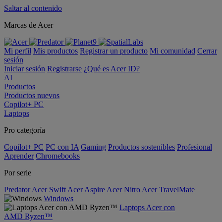
Saltar al contenido
Marcas de Acer
Mi perfil
Mis productos
Registrar un producto
Mi comunidad
Cerrar
sesión
Iniciar sesión
Registrarse
¿Qué es Acer ID?
AI
Productos
Productos nuevos
Copilot+ PC
Laptops
Pro categoría
Copilot+ PC
PC con IA
Gaming
Productos sostenibles
Profesional
Aprender
Chromebooks
Por serie
Predator
Acer Swift
Acer Aspire
Acer Nitro
Acer TravelMate
Windows
Laptops Acer con
AMD Ryzen™