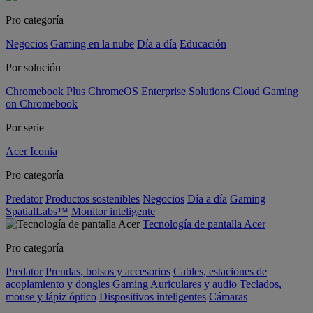
Pro categoría
Negocios
Gaming en la nube
Día a día
Educación
Por solución
Chromebook Plus
ChromeOS Enterprise Solutions
Cloud Gaming
on Chromebook
Por serie
Acer Iconia
Pro categoría
Predator
Productos sostenibles
Negocios
Día a día
Gaming
SpatialLabs™
Monitor inteligente
Tecnología de pantalla Acer
Pro categoría
Predator
Prendas, bolsos y accesorios
Cables, estaciones de
acoplamiento y dongles
Gaming
Auriculares y audio
Teclados,
mouse y lápiz óptico
Dispositivos inteligentes
Cámaras