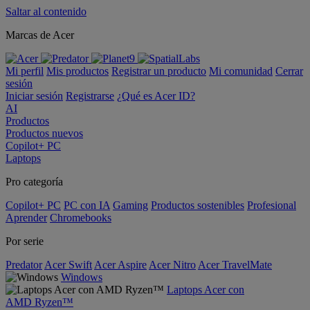
Saltar al contenido
Marcas de Acer
Mi perfil
Mis productos
Registrar un producto
Mi comunidad
Cerrar
sesión
Iniciar sesión
Registrarse
¿Qué es Acer ID?
AI
Productos
Productos nuevos
Copilot+ PC
Laptops
Pro categoría
Copilot+ PC
PC con IA
Gaming
Productos sostenibles
Profesional
Aprender
Chromebooks
Por serie
Predator
Acer Swift
Acer Aspire
Acer Nitro
Acer TravelMate
Windows
Laptops Acer con
AMD Ryzen™