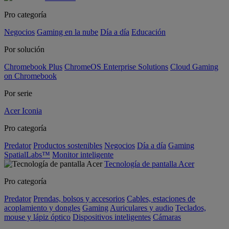
Pro categoría
Negocios
Gaming en la nube
Día a día
Educación
Por solución
Chromebook Plus
ChromeOS Enterprise Solutions
Cloud Gaming
on Chromebook
Por serie
Acer Iconia
Pro categoría
Predator
Productos sostenibles
Negocios
Día a día
Gaming
SpatialLabs™
Monitor inteligente
Tecnología de pantalla Acer
Pro categoría
Predator
Prendas, bolsos y accesorios
Cables, estaciones de
acoplamiento y dongles
Gaming
Auriculares y audio
Teclados,
mouse y lápiz óptico
Dispositivos inteligentes
Cámaras