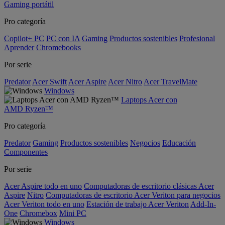
Gaming portátil
Pro categoría
Copilot+ PC
PC con IA
Gaming
Productos sostenibles
Profesional
Aprender
Chromebooks
Por serie
Predator
Acer Swift
Acer Aspire
Acer Nitro
Acer TravelMate
Windows
Laptops Acer con
AMD Ryzen™
Pro categoría
Predator
Gaming
Productos sostenibles
Negocios
Educación
Componentes
Por serie
Acer Aspire todo en uno
Computadoras de escritorio clásicas Acer
Aspire
Nitro
Computadoras de escritorio Acer Veriton para negocios
Acer Veriton todo en uno
Estación de trabajo Acer Veriton
Add-In-
One
Chromebox
Mini PC
Windows