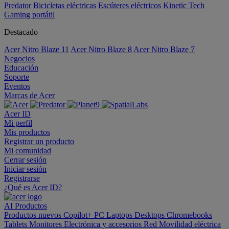
Predator
Bicicletas eléctricas
Escúteres eléctricos
Kinetic Tech
Gaming portátil
Destacado
Acer Nitro Blaze 11
Acer Nitro Blaze 8
Acer Nitro Blaze 7
Negocios
Educación
Soporte
Eventos
Marcas de Acer
Acer ID
Mi perfil
Mis productos
Registrar un producto
Mi comunidad
Cerrar sesión
Iniciar sesión
Registrarse
¿Qué es Acer ID?
AI
Productos
Productos nuevos
Copilot+ PC
Laptops
Desktops
Chromebooks
Tablets
Monitores
Electrónica y accesorios
Red
Movilidad eléctrica