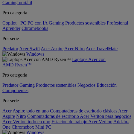
Gaming portátil
Pro categoría
Copilot+ PC
PC con IA
Gaming
Productos sostenibles
Profesional
Aprender
Chromebooks
Por serie
Predator
Acer Swift
Acer Aspire
Acer Nitro
Acer TravelMate
Windows
Laptops Acer con
AMD Ryzen™
Pro categoría
Predator
Gaming
Productos sostenibles
Negocios
Educación
Componentes
Por serie
Acer Aspire todo en uno
Computadoras de escritorio clásicas Acer
Aspire
Nitro
Computadoras de escritorio Acer Veriton para negocios
Acer Veriton todo en uno
Estación de trabajo Acer Veriton
Add-In-
One
Chromebox
Mini PC
Windows