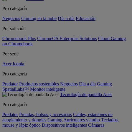
Pro categoría
Negocios
Gaming en la nube
Día a día
Educación
Por solución
Chromebook Plus
ChromeOS Enterprise Solutions
Cloud Gaming
on Chromebook
Por serie
Acer Iconia
Pro categoría
Predator
Productos sostenibles
Negocios
Día a día
Gaming
SpatialLabs™
Monitor inteligente
Tecnología de pantalla Acer
Pro categoría
Predator
Prendas, bolsos y accesorios
Cables, estaciones de
acoplamiento y dongles
Gaming
Auriculares y audio
Teclados,
mouse y lápiz óptico
Dispositivos inteligentes
Cámaras