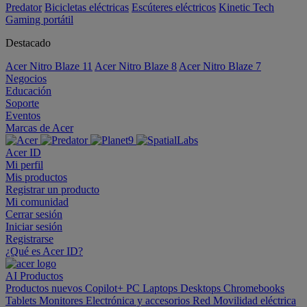
Predator
Bicicletas eléctricas
Escúteres eléctricos
Kinetic Tech
Gaming portátil
Destacado
Acer Nitro Blaze 11
Acer Nitro Blaze 8
Acer Nitro Blaze 7
Negocios
Educación
Soporte
Eventos
Marcas de Acer
Acer ID
Mi perfil
Mis productos
Registrar un producto
Mi comunidad
Cerrar sesión
Iniciar sesión
Registrarse
¿Qué es Acer ID?
AI
Productos
Productos nuevos
Copilot+ PC
Laptops
Desktops
Chromebooks
Tablets
Monitores
Electrónica y accesorios
Red
Movilidad eléctrica