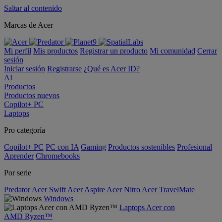
Saltar al contenido
Marcas de Acer
Mi perfil
Mis productos
Registrar un producto
Mi comunidad
Cerrar
sesión
Iniciar sesión
Registrarse
¿Qué es Acer ID?
AI
Productos
Productos nuevos
Copilot+ PC
Laptops
Pro categoría
Copilot+ PC
PC con IA
Gaming
Productos sostenibles
Profesional
Aprender
Chromebooks
Por serie
Predator
Acer Swift
Acer Aspire
Acer Nitro
Acer TravelMate
Windows
Laptops Acer con
AMD Ryzen™