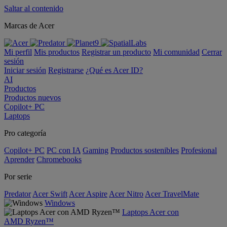
Saltar al contenido
Marcas de Acer
Mi perfil
Mis productos
Registrar un producto
Mi comunidad
Cerrar
sesión
Iniciar sesión
Registrarse
¿Qué es Acer ID?
AI
Productos
Productos nuevos
Copilot+ PC
Laptops
Pro categoría
Copilot+ PC
PC con IA
Gaming
Productos sostenibles
Profesional
Aprender
Chromebooks
Por serie
Predator
Acer Swift
Acer Aspire
Acer Nitro
Acer TravelMate
Windows
Laptops Acer con
AMD Ryzen™