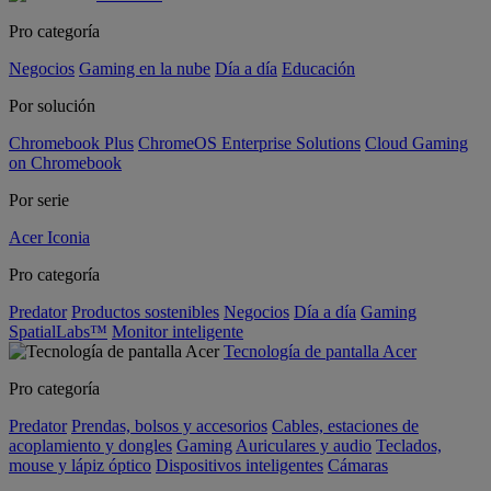
Pro categoría
Negocios
Gaming en la nube
Día a día
Educación
Por solución
Chromebook Plus
ChromeOS Enterprise Solutions
Cloud Gaming
on Chromebook
Por serie
Acer Iconia
Pro categoría
Predator
Productos sostenibles
Negocios
Día a día
Gaming
SpatialLabs™
Monitor inteligente
Tecnología de pantalla Acer
Pro categoría
Predator
Prendas, bolsos y accesorios
Cables, estaciones de
acoplamiento y dongles
Gaming
Auriculares y audio
Teclados,
mouse y lápiz óptico
Dispositivos inteligentes
Cámaras