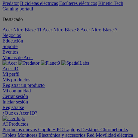
Predator
Bicicletas eléctricas
Escúteres eléctricos
Kinetic Tech
Gaming portátil
Destacado
Acer Nitro Blaze 11
Acer Nitro Blaze 8
Acer Nitro Blaze 7
Negocios
Educación
Soporte
Eventos
Marcas de Acer
Acer ID
Mi perfil
Mis productos
Registrar un producto
Mi comunidad
Cerrar sesión
Iniciar sesión
Registrarse
¿Qué es Acer ID?
AI
Productos
Productos nuevos
Copilot+ PC
Laptops
Desktops
Chromebooks
Tablets
Monitores
Electrónica y accesorios
Red
Movilidad eléctrica