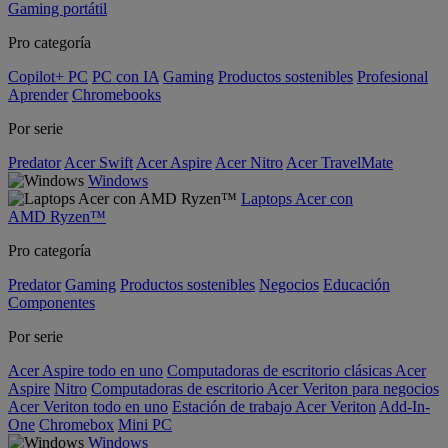
Gaming portátil
Pro categoría
Copilot+ PC
PC con IA
Gaming
Productos sostenibles
Profesional
Aprender
Chromebooks
Por serie
Predator
Acer Swift
Acer Aspire
Acer Nitro
Acer TravelMate
Windows
Laptops Acer con
AMD Ryzen™
Pro categoría
Predator
Gaming
Productos sostenibles
Negocios
Educación
Componentes
Por serie
Acer Aspire todo en uno
Computadoras de escritorio clásicas Acer
Aspire
Nitro
Computadoras de escritorio Acer Veriton para negocios
Acer Veriton todo en uno
Estación de trabajo Acer Veriton
Add-In-
One
Chromebox
Mini PC
Windows