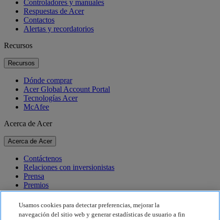
Controladores y manuales
Respuestas de Acer
Contactos
Alertas y recordatorios
Recursos
Recursos
Dónde comprar
Acer Global Account Portal
Tecnologías Acer
McAfee
Acerca de Acer
Acerca de Acer
Contáctenos
Relaciones con inversionistas
Prensa
Premios
Eventos
Usamos cookies para detectar preferencias, mejorar la
Sostenibilidad
navegación del sitio web y generar estadísticas de usuario a fin