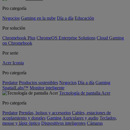
Pro categoría
Negocios
Gaming en la nube
Día a día
Educación
Por solución
Chromebook Plus
ChromeOS Enterprise Solutions
Cloud Gaming
on Chromebook
Por serie
Acer Iconia
Pro categoría
Predator
Productos sostenibles
Negocios
Día a día
Gaming
SpatialLabs™
Monitor inteligente
Tecnología de pantalla Acer
Pro categoría
Predator
Prendas, bolsos y accesorios
Cables, estaciones de
acoplamiento y dongles
Gaming
Auriculares y audio
Teclados,
mouse y lápiz óptico
Dispositivos inteligentes
Cámaras