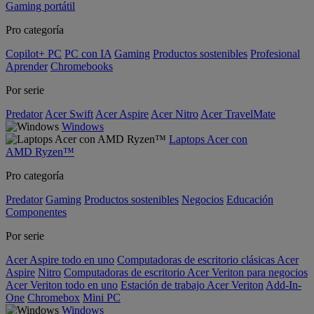
Gaming portátil
Pro categoría
Copilot+ PC
PC con IA
Gaming
Productos sostenibles
Profesional
Aprender
Chromebooks
Por serie
Predator
Acer Swift
Acer Aspire
Acer Nitro
Acer TravelMate
Windows
Laptops Acer con
AMD Ryzen™
Pro categoría
Predator
Gaming
Productos sostenibles
Negocios
Educación
Componentes
Por serie
Acer Aspire todo en uno
Computadoras de escritorio clásicas Acer
Aspire
Nitro
Computadoras de escritorio Acer Veriton para negocios
Acer Veriton todo en uno
Estación de trabajo Acer Veriton
Add-In-
One
Chromebox
Mini PC
Windows