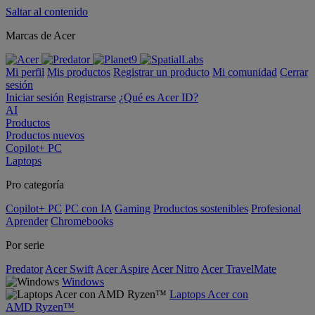
Saltar al contenido
Marcas de Acer
Mi perfil
Mis productos
Registrar un producto
Mi comunidad
Cerrar
sesión
Iniciar sesión
Registrarse
¿Qué es Acer ID?
AI
Productos
Productos nuevos
Copilot+ PC
Laptops
Pro categoría
Copilot+ PC
PC con IA
Gaming
Productos sostenibles
Profesional
Aprender
Chromebooks
Por serie
Predator
Acer Swift
Acer Aspire
Acer Nitro
Acer TravelMate
Windows
Laptops Acer con
AMD Ryzen™