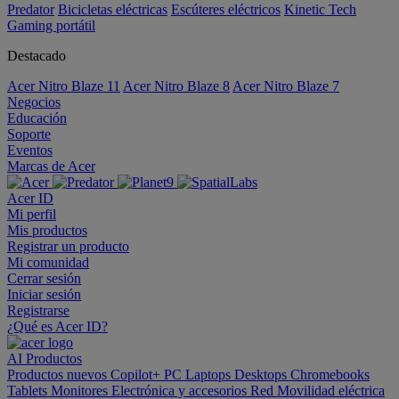
Predator
Bicicletas eléctricas
Escúteres eléctricos
Kinetic Tech
Gaming portátil
Destacado
Acer Nitro Blaze 11
Acer Nitro Blaze 8
Acer Nitro Blaze 7
Negocios
Educación
Soporte
Eventos
Marcas de Acer
Acer ID
Mi perfil
Mis productos
Registrar un producto
Mi comunidad
Cerrar sesión
Iniciar sesión
Registrarse
¿Qué es Acer ID?
AI
Productos
Productos nuevos
Copilot+ PC
Laptops
Desktops
Chromebooks
Tablets
Monitores
Electrónica y accesorios
Red
Movilidad eléctrica