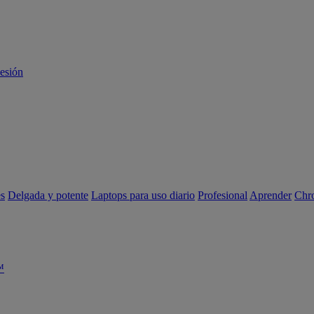
sesión
es
Delgada y potente
Laptops para uso diario
Profesional
Aprender
Chr
™