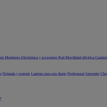
ets
Monitores
Electrónica y accesorios
Red
Movilidad eléctrica
Gaming 
es
Delgada y potente
Laptops para uso diario
Profesional
Aprender
Chr
™