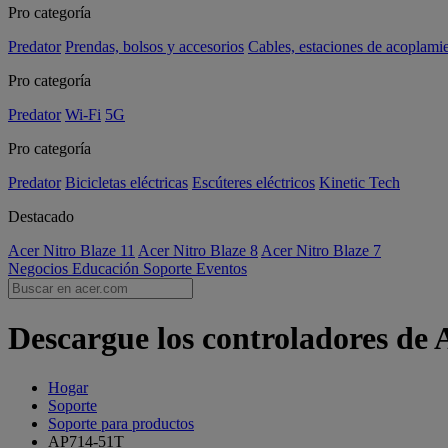
Pro categoría
Predator
Prendas, bolsos y accesorios
Cables, estaciones de acoplami
Pro categoría
Predator
Wi-Fi
5G
Pro categoría
Predator
Bicicletas eléctricas
Escúteres eléctricos
Kinetic Tech
Destacado
Acer Nitro Blaze 11
Acer Nitro Blaze 8
Acer Nitro Blaze 7
Negocios
Educación
Soporte
Eventos
Descargue los controladores de
Hogar
Soporte
Soporte para productos
AP714-51T