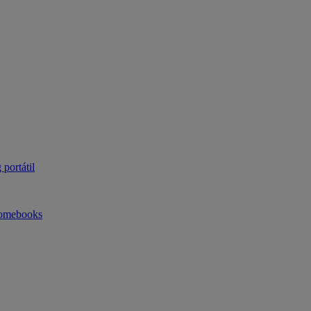
portátil
omebooks