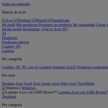
Saltar al contenido
Marcas de Acer
Mi perfil
Mis productos
Registrar un producto
Mi comunidad
Cerrar 
Iniciar sesión
Registrarse
¿Qué es Acer ID?
AI
Productos
Productos nuevos
Copilot+ PC
Laptops
Pro categoría
Copilot+ PC
PC con IA
Gaming
Pantalla OLED
Productos sostenibl
Por serie
Predator
Acer Swift
Acer Aspire
Acer Nitro
Acer TravelMate
Windows
Laptops Acer con AMD Ryzen
Desktops
Pro categoría