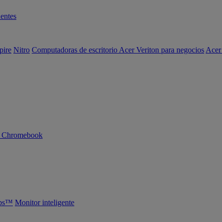
entes
pire
Nitro
Computadoras de escritorio Acer Veriton para negocios
Acer
n Chromebook
abs™
Monitor inteligente