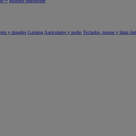
abs™
Monitor inteligente
ento y dongles
Gaming
Auriculares y audio
Teclados, mouse y lápiz ópt