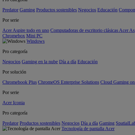
Predator
Gaming
Productos sostenibles
Negocios
Educación
Compon
Por serie
Acer Aspire todo en uno
Computadoras de escritorio clásicas Acer As
Chromebox
Mini PC
Windows
Pro categoría
Negocios
Gaming en la nube
Día a día
Educación
Por solución
Chromebook Plus
ChromeOS Enterprise Solutions
Cloud Gaming o
Por serie
Acer Iconia
Pro categoría
Predator
Productos sostenibles
Negocios
Día a día
Gaming
SpatialL
Tecnología de pantalla Acer