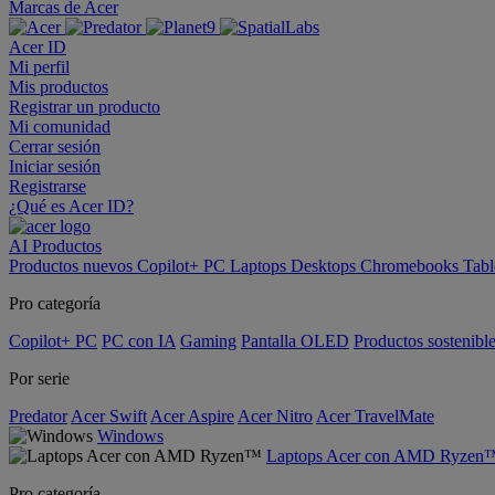
Marcas de Acer
Acer ID
Mi perfil
Mis productos
Registrar un producto
Mi comunidad
Cerrar sesión
Iniciar sesión
Registrarse
¿Qué es Acer ID?
AI
Productos
Productos nuevos
Copilot+ PC
Laptops
Desktops
Chromebooks
Tabl
Pro categoría
Copilot+ PC
PC con IA
Gaming
Pantalla OLED
Productos sostenibl
Por serie
Predator
Acer Swift
Acer Aspire
Acer Nitro
Acer TravelMate
Windows
Laptops Acer con AMD Ryzen
Pro categoría