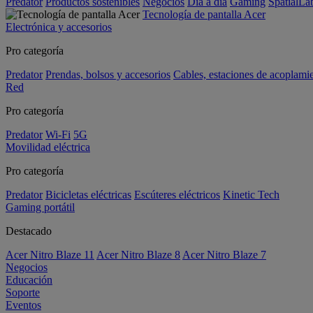
Predator
Productos sostenibles
Negocios
Día a día
Gaming
SpatialL
Tecnología de pantalla Acer
Electrónica y accesorios
Pro categoría
Predator
Prendas, bolsos y accesorios
Cables, estaciones de acoplami
Red
Pro categoría
Predator
Wi-Fi
5G
Movilidad eléctrica
Pro categoría
Predator
Bicicletas eléctricas
Escúteres eléctricos
Kinetic Tech
Gaming portátil
Destacado
Acer Nitro Blaze 11
Acer Nitro Blaze 8
Acer Nitro Blaze 7
Negocios
Educación
Soporte
Eventos