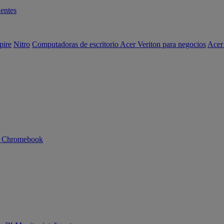
entes
pire
Nitro
Computadoras de escritorio Acer Veriton para negocios
Acer
n Chromebook