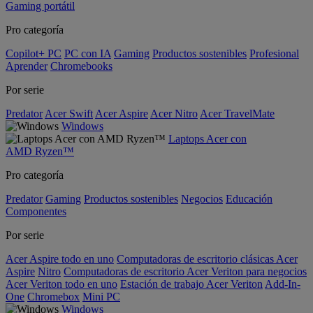
Gaming portátil
Pro categoría
Copilot+ PC
PC con IA
Gaming
Productos sostenibles
Profesional
Aprender
Chromebooks
Por serie
Predator
Acer Swift
Acer Aspire
Acer Nitro
Acer TravelMate
Windows
Laptops Acer con
AMD Ryzen™
Pro categoría
Predator
Gaming
Productos sostenibles
Negocios
Educación
Componentes
Por serie
Acer Aspire todo en uno
Computadoras de escritorio clásicas Acer
Aspire
Nitro
Computadoras de escritorio Acer Veriton para negocios
Acer Veriton todo en uno
Estación de trabajo Acer Veriton
Add-In-
One
Chromebox
Mini PC
Windows