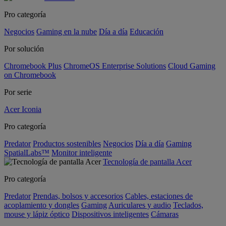
Pro categoría
Negocios
Gaming en la nube
Día a día
Educación
Por solución
Chromebook Plus
ChromeOS Enterprise Solutions
Cloud Gaming
on Chromebook
Por serie
Acer Iconia
Pro categoría
Predator
Productos sostenibles
Negocios
Día a día
Gaming
SpatialLabs™
Monitor inteligente
Tecnología de pantalla Acer
Pro categoría
Predator
Prendas, bolsos y accesorios
Cables, estaciones de
acoplamiento y dongles
Gaming
Auriculares y audio
Teclados,
mouse y lápiz óptico
Dispositivos inteligentes
Cámaras