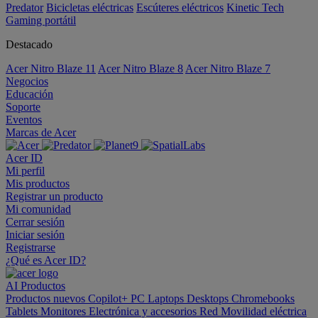
Predator
Bicicletas eléctricas
Escúteres eléctricos
Kinetic Tech
Gaming portátil
Destacado
Acer Nitro Blaze 11
Acer Nitro Blaze 8
Acer Nitro Blaze 7
Negocios
Educación
Soporte
Eventos
Marcas de Acer
Acer ID
Mi perfil
Mis productos
Registrar un producto
Mi comunidad
Cerrar sesión
Iniciar sesión
Registrarse
¿Qué es Acer ID?
AI
Productos
Productos nuevos
Copilot+ PC
Laptops
Desktops
Chromebooks
Tablets
Monitores
Electrónica y accesorios
Red
Movilidad eléctrica