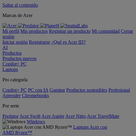
Saltar al contenido
Marcas de Acer
Mi perfil
Mis productos
Registrar un producto
Mi comunidad
Cerrar
sesión
Iniciar sesión
Registrarse
¿Qué es Acer ID?
AI
Productos
Productos nuevos
Copilot+ PC
Laptops
Pro categoría
Copilot+ PC
PC con IA
Gaming
Productos sostenibles
Profesional
Aprender
Chromebooks
Por serie
Predator
Acer Swift
Acer Aspire
Acer Nitro
Acer TravelMate
Windows
Laptops Acer con
AMD Ryzen™