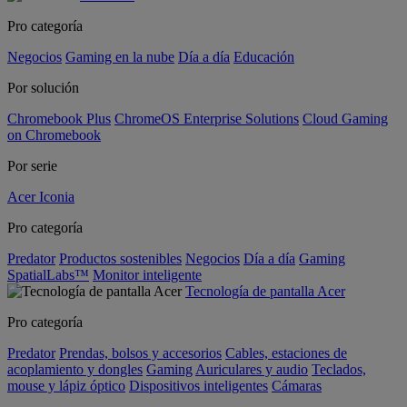
Pro categoría
Negocios
Gaming en la nube
Día a día
Educación
Por solución
Chromebook Plus
ChromeOS Enterprise Solutions
Cloud Gaming
on Chromebook
Por serie
Acer Iconia
Pro categoría
Predator
Productos sostenibles
Negocios
Día a día
Gaming
SpatialLabs™
Monitor inteligente
Tecnología de pantalla Acer
Pro categoría
Predator
Prendas, bolsos y accesorios
Cables, estaciones de
acoplamiento y dongles
Gaming
Auriculares y audio
Teclados,
mouse y lápiz óptico
Dispositivos inteligentes
Cámaras