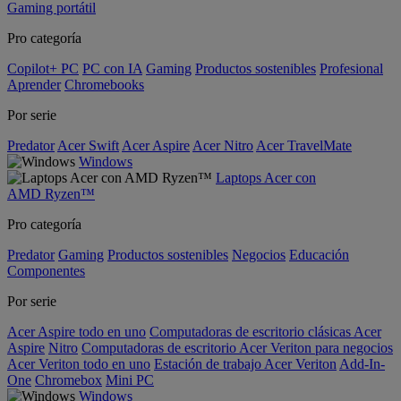
Gaming portátil
Pro categoría
Copilot+ PC
PC con IA
Gaming
Productos sostenibles
Profesional
Aprender
Chromebooks
Por serie
Predator
Acer Swift
Acer Aspire
Acer Nitro
Acer TravelMate
Windows
Laptops Acer con
AMD Ryzen™
Pro categoría
Predator
Gaming
Productos sostenibles
Negocios
Educación
Componentes
Por serie
Acer Aspire todo en uno
Computadoras de escritorio clásicas Acer
Aspire
Nitro
Computadoras de escritorio Acer Veriton para negocios
Acer Veriton todo en uno
Estación de trabajo Acer Veriton
Add-In-
One
Chromebox
Mini PC
Windows