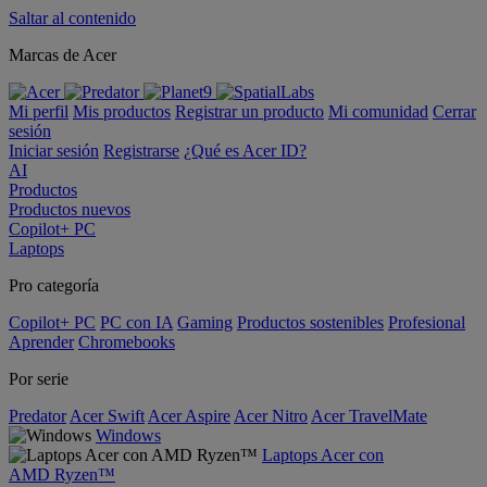
Saltar al contenido
Marcas de Acer
Mi perfil
Mis productos
Registrar un producto
Mi comunidad
Cerrar
sesión
Iniciar sesión
Registrarse
¿Qué es Acer ID?
AI
Productos
Productos nuevos
Copilot+ PC
Laptops
Pro categoría
Copilot+ PC
PC con IA
Gaming
Productos sostenibles
Profesional
Aprender
Chromebooks
Por serie
Predator
Acer Swift
Acer Aspire
Acer Nitro
Acer TravelMate
Windows
Laptops Acer con
AMD Ryzen™