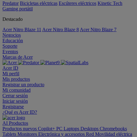
Predator
Bicicletas eléctricas
Escúteres eléctricos
Kinetic Tech
Gaming portátil
Destacado
Acer Nitro Blaze 11
Acer Nitro Blaze 8
Acer Nitro Blaze 7
Negocios
Educación
Soporte
Eventos
Marcas de Acer
Acer ID
Mi perfil
Mis productos
Registrar un producto
Mi comunidad
Cerrar sesión
Iniciar sesión
Registrarse
¿Qué es Acer ID?
AI
Productos
Productos nuevos
Copilot+ PC
Laptops
Desktops
Chromebooks
Tablets
Monitores
Electrónica y accesorios
Red
Movilidad eléctrica